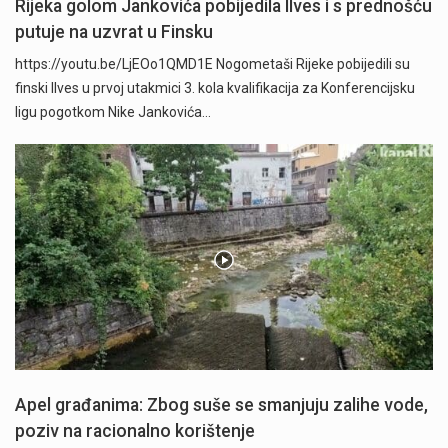
Rijeka golom Jankovića pobijedila Ilves i s prednošću
putuje na uzvrat u Finsku
https://youtu.be/LjEOo1QMD1E Nogometaši Rijeke pobijedili su
finski Ilves u prvoj utakmici 3. kola kvalifikacija za Konferencijsku
ligu pogotkom Nike Jankovića…
Apel građanima: Zbog suše se smanjuju zalihe vode,
poziv na racionalno korištenje