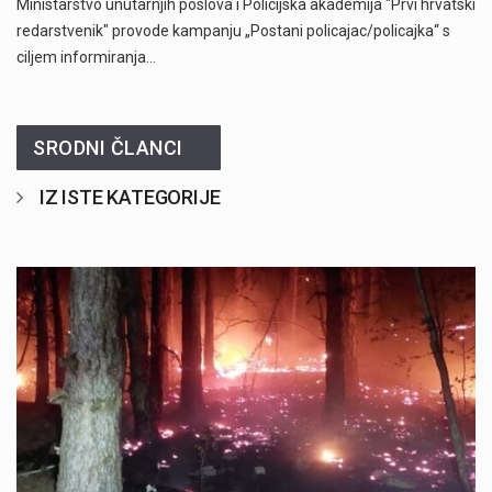
Ministarstvo unutarnjih poslova i Policijska akademija "Prvi hrvatski
redarstvenik" provode kampanju „Postani policajac/policajka“ s
ciljem informiranja…
SRODNI ČLANCI
IZ ISTE KATEGORIJE