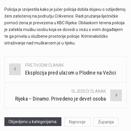
Policija je izvijestila kako je jučer policija dobila dojavu o ozlijeđenoj
ženi zatečenoj na području Crikvenice. Radi pružanja liječničke
pomoći žena je prevezena u KBC Rijeka. Obilaskom terena policija
je zatekla mušku osobu koja se dovodi u vezu s ovim događajem
te ga privela u službene prostorije policije. Kriminalističko
istraživanje nad muškarcem je u tijeku.
PRETHODNI ČLANAK
Post
Eksplozija pred ulazom u Plodine na Vežici
navigation
SLJEDEĆI ČLANAK
Rijeka – Dinamo: Privedeno je devet osoba
Objavljeno u kategorijama:
Najnovije
Županija