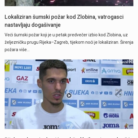
Lokaliziran šumski požar kod Zlobina, vatrogasci
nastavljaju dogašivanje
Veći šumski požar koji je u petak predvečer izbio kod Zlobina, uz
željezničku prugu Rijeka–Zagreb, tijekom noći je lokaliziran. Širenja
požara više…