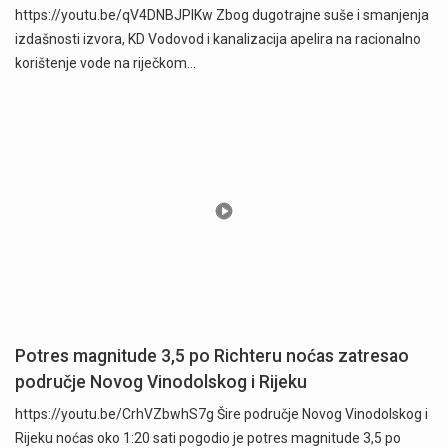
https://youtu.be/qV4DNBJPlKw Zbog dugotrajne suše i smanjenja
izdašnosti izvora, KD Vodovod i kanalizacija apelira na racionalno
korištenje vode na riječkom…
Potres magnitude 3,5 po Richteru noćas zatresao
područje Novog Vinodolskog i Rijeku
https://youtu.be/CrhVZbwhS7g Šire područje Novog Vinodolskog i
Rijeku noćas oko 1:20 sati pogodio je potres magnitude 3,5 po