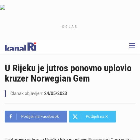
OGLAS
U Rijeku je jutros ponovno uplovio
kruzer Norwegian Gem
Članak objavljen:
24/05/2023
Podijeli na Facebook
Podijeli na X
U jutarnjim satima u Riječku luku je uplovio Norwegian Gem veliki