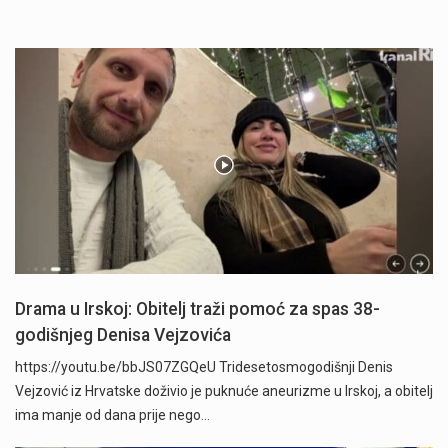
Drama u Irskoj: Obitelj traži pomoć za spas 38-
godišnjeg Denisa Vejzovića
https://youtu.be/bbJS07ZGQeU Tridesetosmogodišnji Denis
Vejzović iz Hrvatske doživio je puknuće aneurizme u Irskoj, a obitelj
ima manje od dana prije nego…