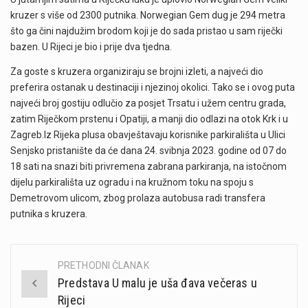
kruzer s više od 2300 putnika. Norwegian Gem dug je 294 metra
što ga čini najdužim brodom koji je do sada pristao u sam riječki
bazen. U Rijeci je bio i prije dva tjedna.
Za goste s kruzera organiziraju se brojni izleti, a najveći dio
preferira ostanak u destinaciji i njezinoj okolici. Tako se i ovog puta
najveći broj gostiju odlučio za posjet Trsatu i užem centru grada,
zatim Riječkom prstenu i Opatiji, a manji dio odlazi na otok Krk i u
Zagreb.Iz Rijeka plusa obavještavaju korisnike parkirališta u Ulici
Senjsko pristanište da će dana 24. svibnja 2023. godine od 07 do
18 sati na snazi biti privremena zabrana parkiranja, na istočnom
dijelu parkirališta uz ogradu i na kružnom toku na spoju s
Demetrovom ulicom, zbog prolaza autobusa radi transfera
putnika s kruzera.
PRETHODNI ČLANAK
Post
Predstava U malu je uša đava večeras u
navigation
Rijeci