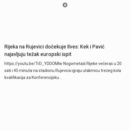
Rijeka na Rujevici dočekuje Ilves: Kek i Pavić
najavljuju težak europski ispit
https://youtu.be/TrD_YDDOMIw Nogometaši Rijeke večeras u 20
sati i 45 minuta na stadionu Rujevica igraju utakmicu trećeg kola
kvalifikacija za Konferencijsku…