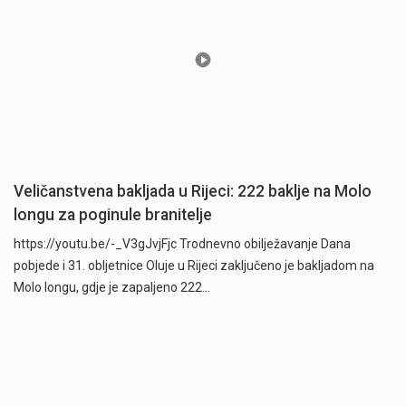
Veličanstvena bakljada u Rijeci: 222 baklje na Molo
longu za poginule branitelje
https://youtu.be/-_V3gJvjFjc Trodnevno obilježavanje Dana
pobjede i 31. obljetnice Oluje u Rijeci zaključeno je bakljadom na
Molo longu, gdje je zapaljeno 222…