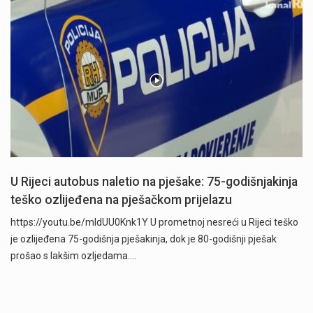
U Rijeci autobus naletio na pješake: 75-godišnjakinja
teško ozlijeđena na pješačkom prijelazu
https://youtu.be/mldUU0Knk1Y U prometnoj nesreći u Rijeci teško
je ozlijeđena 75-godišnja pješakinja, dok je 80-godišnji pješak
prošao s lakšim ozljedama.…