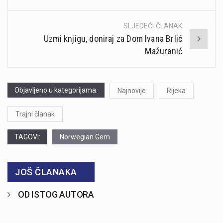
SLJEDEĆI ČLANAK
Uzmi knjigu, doniraj za Dom Ivana Brlić
Mažuranić
Objavljeno u kategorijama:
Najnovije
Rijeka
Trajni članak
TAGOVI:
Norwegian Gem
JOŠ ČLANAKA
OD ISTOG AUTORA