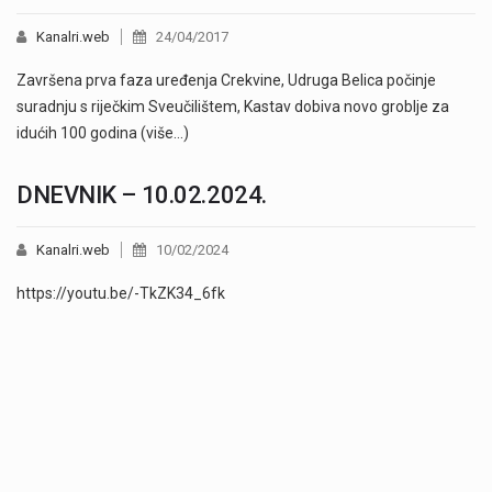
Kanalri.web
24/04/2017
Završena prva faza uređenja Crekvine, Udruga Belica počinje
suradnju s riječkim Sveučilištem, Kastav dobiva novo groblje za
idućih 100 godina (više…)
DNEVNIK – 10.02.2024.
Kanalri.web
10/02/2024
https://youtu.be/-TkZK34_6fk