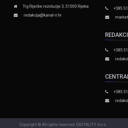
Trg Riječke rezolucije 3, 51000 Rijeka
+385 51
redakcija@kanal-ri.hr
market
REDAKC
+385 51
redakci
CENTRA
+385 51
redakci
Copyright © All rights reserved. DIGITALITY d.o.o.