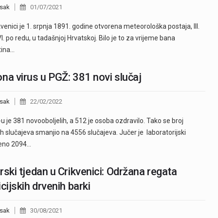
sak
01/07/2021
venici je 1. srpnja 1891. godine otvorena meteorološka postaja, III.
VI. po redu, u tadašnjoj Hrvatskoj. Bilo je to za vrijeme bana
tina…
na virus u PGŽ: 381 novi slučaj
sak
22/02/2022
u je 381 novooboljelih, a 512 je osoba ozdravilo. Tako se broj
ih slučajeva smanjio na 4556 slučajeva. Jučer je laboratorijski
eno 2094…
rski tjedan u Crikvenici: Održana regata
icijskih drvenih barki
sak
30/08/2021