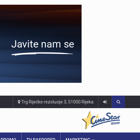
Trg Riječke rezolucije 3, 51000 Rijeka