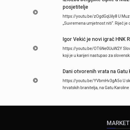
posjetitelje
https://youtu.be/zOgdGqUily8 U Muze
„Suvremena umjetnost niti“. Riječ je 
Igor Vekić je novi igrač HNK 
https://youtu.be/OT6Ne0UuW2Y Sloven
koji je u karijeri nastupao za slovens
Dani otvorenih vrata na Gatu 
https://youtu.be/YVbmHv3gA5o U skl
hrvatskih branitelja, na Gatu Karolin
MARKET