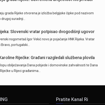
ju grada Rijeke otvorena je izložba belgijske čipke pod nazivom
o drugoj suradnji…
Rijeka: Slovenski vratar potpisao dvogodišnji ugovor
ski nogometaš Igor Vekić novo je pojačanje HNK Rijeka. Vratar
ki Bravo, portugalski…
Karoline Riječke: Građani razgledali službena plovila
opu obilježavanja Dana pobjede i domovinske zahvalnosti te Dana
e Riječke u Rijeci građanima…
ING
Pratite Kanal Ri