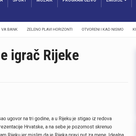
RA
SPORT
MOZAIK
PROGRAM UŽIVO
EMISIJE
VA BANK
ZELENO PLAVI HORIZONTI
OTVORENI I KAD NISMO
K
je igrač Rijeke
sao ugovor na tri godine, a u Rijeku je stigao iz redova
ezentacije Hrvatske, a na sebe je pozornost skrenuo
 Rijeku jer mislim da je Rijeka pravi put za mene. Idealna