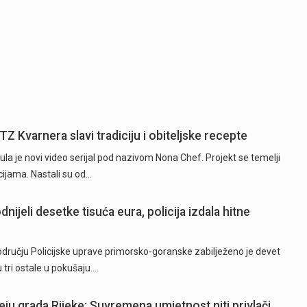
TZ Kvarnera slavi tradiciju i obiteljske recepte
la je novi video serijal pod nazivom Nona Chef. Projekt se temelji
ijama. Nastali su od…
nijeli desetke tisuća eura, policija izdala hitne
području Policijske uprave primorsko-goranske zabilježeno je devet
 tri ostale u pokušaju.…
eju grada Rijeke: Suvremena umjetnost niti privlači