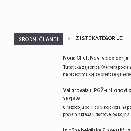
IZ ISTE KATEGORIJE
SRODNI ČLANCI
Nona Chef: Novi video serijal 
Turistička zajednica Kvarnera pokrenu
na receptima koji se prenose generac
Val provala u PGŽ-u: Lopovi od
savjete
U razdoblju od 1. do 5. kolovoza na 
provalnih krađa u domove, od kojih su
Izložba belgijske čipke u Muz