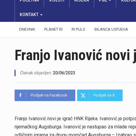
POČETNA
VIJESTI
RIJEKA
PGŽ
KULTU
KONTAKT
DNEVNIK
PLANET RI
RI PULS
BILANCA USPJEHA
Franjo Ivanović novi 
Članak objavljen:
20/06/2023
Podijeli na Facebook
Podijeli na X
Franjo Ivanović novi je igrač HNK Rijeka. Ivanović je potpi
njemačkog Augsburga. Ivanović je nastupao za mlade repr
odličnim igrama za drugu momčad Augsburga.– Izabrao sam