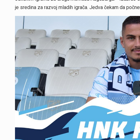
je sredina za razvoj mladih igrača. Jedva čekam da počnem