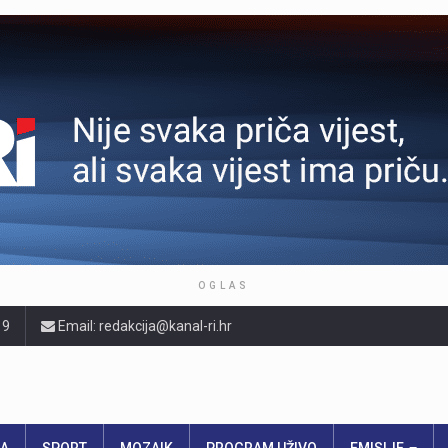
OGLAS
19
Email: redakcija@kanal-ri.hr