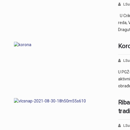
LSu
U Crik
reda, 
Dragu
Koro
LSu
U PGŽ-
aktivn
obrađ
Riba
trad
LSu