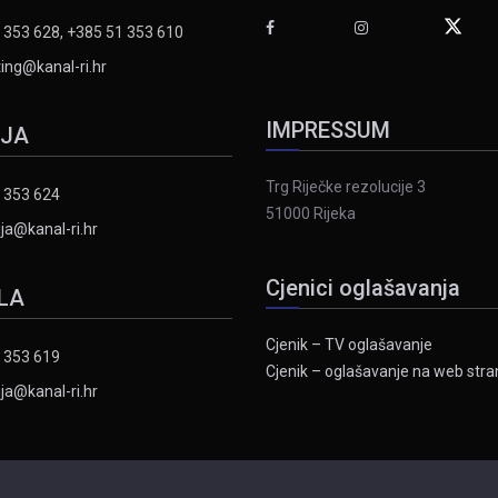
 353 628, +385 51 353 610
ing@kanal-ri.hr
IMPRESSUM
IJA
Trg Riječke rezolucije 3
 353 624
51000 Rijeka
ja@kanal-ri.hr
Cjenici oglašavanja
LA
Cjenik – TV oglašavanje
 353 619
Cjenik – oglašavanje na web stran
ja@kanal-ri.hr