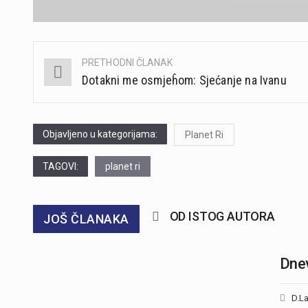
PRETHODNI ČLANAK
Post
Dotakni me osmjeĥom: Sjećanje na Ivanu
navigation
Objavljeno u kategorijama:
Planet Ri
TAGOVI:
planet ri
OD ISTOG AUTORA
JOŠ ČLANAKA
Dnev
D.La