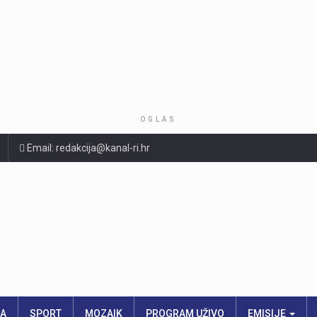
OGLAS
Email: redakcija@kanal-ri.hr
RA
SPORT
MOZAIK
PROGRAM UŽIVO
EMISIJE