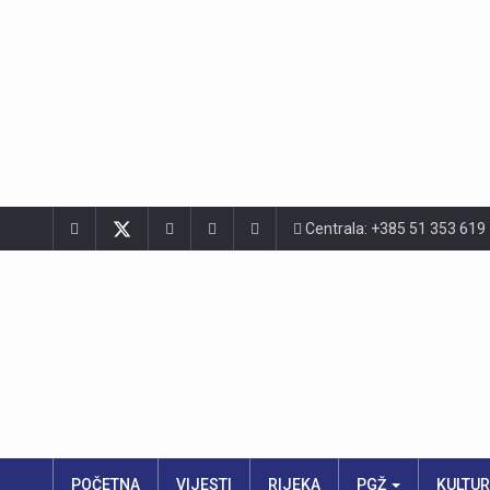
Centrala: +385 51 353 619
POČETNA
VIJESTI
RIJEKA
PGŽ
KULTU