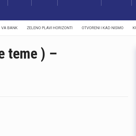
VA BANK
ZELENO PLAVI HORIZONTI
OTVORENI I KAD NISMO
K
e teme ) –