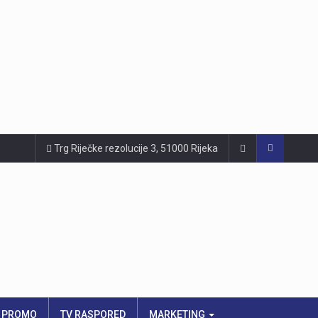
Trg Riječke rezolucije 3, 51000 Rijeka
PROMO
TV RASPORED
MARKETING