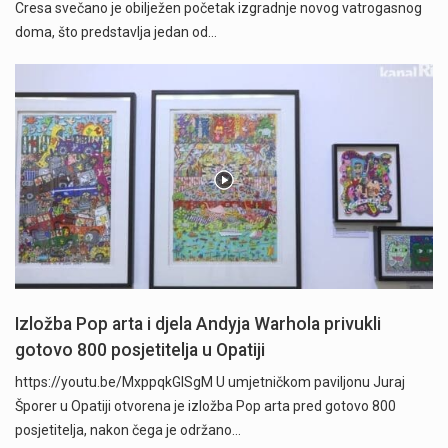
Cresa svečano je obilježen početak izgradnje novog vatrogasnog
doma, što predstavlja jedan od…
Izložba Pop arta i djela Andyja Warhola privukli
gotovo 800 posjetitelja u Opatiji
https://youtu.be/MxppqkGISgM U umjetničkom paviljonu Juraj
Šporer u Opatiji otvorena je izložba Pop arta pred gotovo 800
posjetitelja, nakon čega je održano…