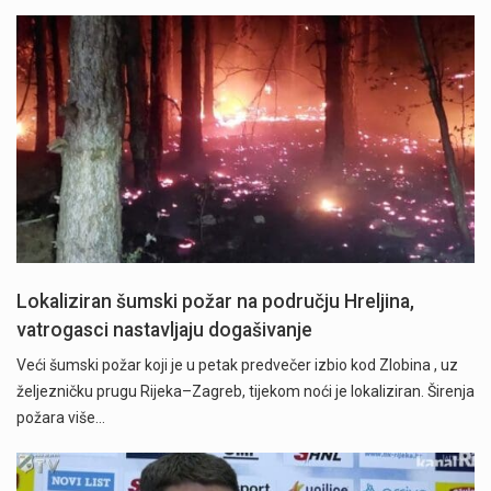
Lokaliziran šumski požar na području Hreljina,
vatrogasci nastavljaju dogašivanje
Veći šumski požar koji je u petak predvečer izbio kod Zlobina , uz
željezničku prugu Rijeka–Zagreb, tijekom noći je lokaliziran. Širenja
požara više…