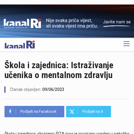
OGLAS
Škola i zajednica: Istraživanje
učenika o mentalnom zdravlju
Članak objavljen:
09/06/2023
Podijeli na Facebook
Podijeli na X
Škola i zajednica, skraćeno ŠIZA novi je program uveden u nekoliko