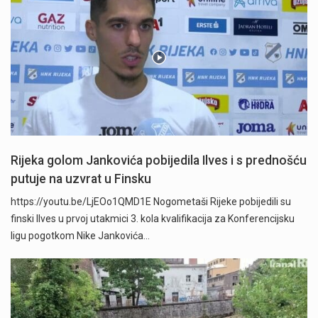
Rijeka golom Jankovića pobijedila Ilves i s prednošću
putuje na uzvrat u Finsku
https://youtu.be/LjEOo1QMD1E Nogometaši Rijeke pobijedili su
finski Ilves u prvoj utakmici 3. kola kvalifikacija za Konferencijsku
ligu pogotkom Nike Jankovića…