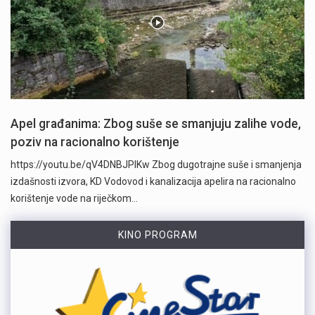
Apel građanima: Zbog suše se smanjuju zalihe vode,
poziv na racionalno korištenje
https://youtu.be/qV4DNBJPlKw Zbog dugotrajne suše i smanjenja
izdašnosti izvora, KD Vodovod i kanalizacija apelira na racionalno
korištenje vode na riječkom…
KINO PROGRAM