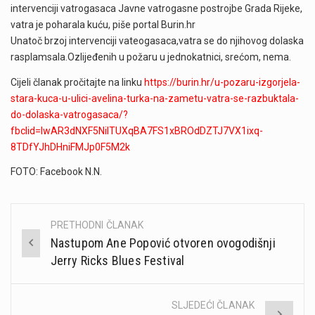
intervenciji
vatrogasaca Javne vatrogasne postrojbe Grada Rijeke,
vatra je poharala kuću, piše portal Burin.hr
Unatoč brzoj intervenciji vateogasaca,vatra se do njihovog dolaska
rasplamsala.Ozlijeđenih u požaru u jednokatnici, srećom, nema.
Cijeli članak pročitajte na linku
https://burin.hr/u-pozaru-izgorjela-
stara-kuca-u-ulici-avelina-turka-na-zametu-vatra-se-razbuktala-
do-dolaska-vatrogasaca/?
fbclid=IwAR3dNXF5NiITUXqBA7FS1xBROdDZTJ7VX1ixq-
8TDfYJhDHniFMJp0F5M2k
FOTO: Facebook N.N.
PRETHODNI ČLANAK
Post
Nastupom Ane Popović otvoren ovogodišnji
navigation
Jerry Ricks Blues Festival
SLJEDEĆI ČLANAK