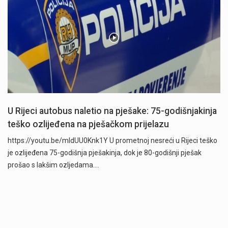
U Rijeci autobus naletio na pješake: 75-godišnjakinja
teško ozlijeđena na pješačkom prijelazu
https://youtu.be/mldUU0Knk1Y U prometnoj nesreći u Rijeci teško
je ozlijeđena 75-godišnja pješakinja, dok je 80-godišnji pješak
prošao s lakšim ozljedama.…