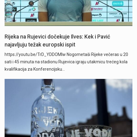
Rijeka na Rujevici dočekuje Ilves: Kek i Pavić
najavljuju težak europski ispit
https://youtu.be/TrD_YDDOMIw Nogometaši Rijeke večeras u 20
sati i 45 minuta na stadionu Rujevica igraju utakmicu trećeg kola
kvalifikacija za Konferencijsku…