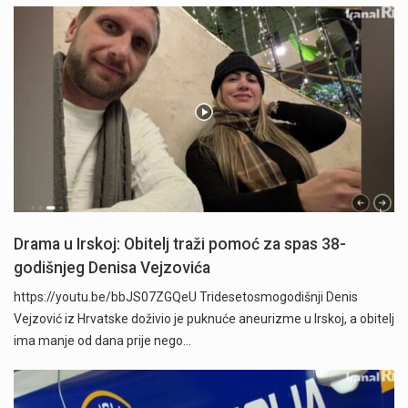
Drama u Irskoj: Obitelj traži pomoć za spas 38-
godišnjeg Denisa Vejzovića
https://youtu.be/bbJS07ZGQeU Tridesetosmogodišnji Denis
Vejzović iz Hrvatske doživio je puknuće aneurizme u Irskoj, a obitelj
ima manje od dana prije nego…