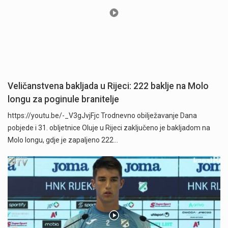
Veličanstvena bakljada u Rijeci: 222 baklje na Molo
longu za poginule branitelje
https://youtu.be/-_V3gJvjFjc Trodnevno obilježavanje Dana
pobjede i 31. obljetnice Oluje u Rijeci zaključeno je bakljadom na
Molo longu, gdje je zapaljeno 222…