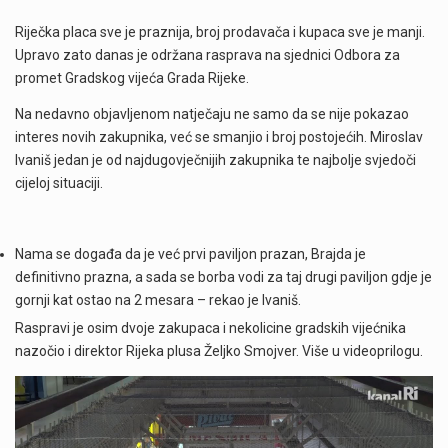
Riječka placa sve je praznija, broj prodavača i kupaca sve je manji.
Upravo zato danas je održana rasprava na sjednici Odbora za
promet Gradskog vijeća Grada Rijeke.
Na nedavno objavljenom natječaju ne samo da se nije pokazao
interes novih zakupnika, već se smanjio i broj postojećih. Miroslav
Ivaniš jedan je od najdugovječnijih zakupnika te najbolje svjedoči
cijeloj situaciji.
Nama se događa da je već prvi paviljon prazan, Brajda je
definitivno prazna, a sada se borba vodi za taj drugi paviljon gdje je
gornji kat ostao na 2 mesara – rekao je Ivaniš.
Raspravi je osim dvoje zakupaca i nekolicine gradskih vijećnika
nazočio i direktor Rijeka plusa Željko Smojver. Više u videoprilogu.