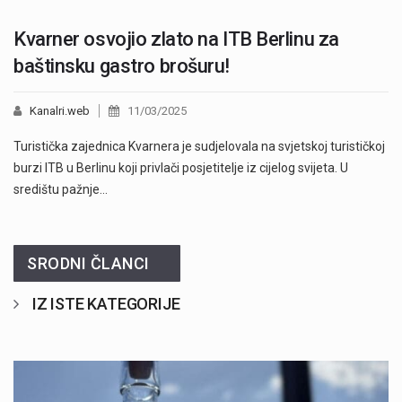
Kvarner osvojio zlato na ITB Berlinu za
baštinsku gastro brošuru!
Kanalri.web
11/03/2025
Turistička zajednica Kvarnera je sudjelovala na svjetskoj turističkoj
burzi ITB u Berlinu koji privlači posjetitelje iz cijelog svijeta. U
središtu pažnje…
SRODNI ČLANCI
IZ ISTE KATEGORIJE