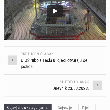
PRETHODNI ČLANAK
Post
U OŠ Nikola Tesla u Rijeci otvaraju se
navigation
jaslice
SLJEDEĆI ČLANAK
Dnevnik 23.08.2023.
Objavljeno u kategorijama:
Najnovije
Rijeka