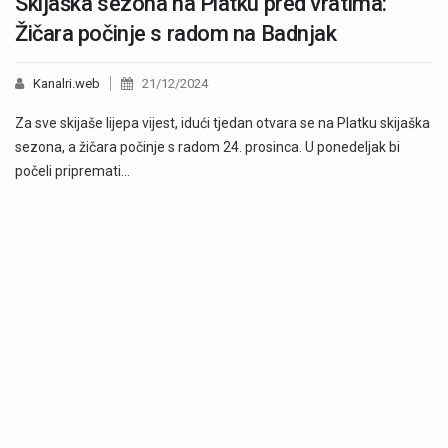
Skijaška sezona na Platku pred vratima:
Žičara počinje s radom na Badnjak
Kanalri.web
21/12/2024
Za sve skijaše lijepa vijest, idući tjedan otvara se na Platku skijaška
sezona, a žičara počinje s radom 24. prosinca. U ponedeljak bi
počeli pripremati…