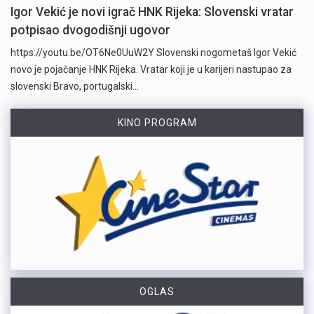
Igor Vekić je novi igrač HNK Rijeka: Slovenski vratar
potpisao dvogodišnji ugovor
https://youtu.be/OT6Ne0UuW2Y Slovenski nogometaš Igor Vekić
novo je pojačanje HNK Rijeka. Vratar koji je u karijeri nastupao za
slovenski Bravo, portugalski…
KINO PROGRAM
OGLAS