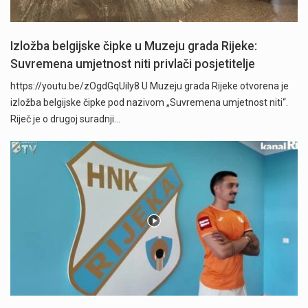
Izložba belgijske čipke u Muzeju grada Rijeke:
Suvremena umjetnost niti privlači posjetitelje
https://youtu.be/zOgdGqUily8 U Muzeju grada Rijeke otvorena je
izložba belgijske čipke pod nazivom „Suvremena umjetnost niti“.
Riječ je o drugoj suradnji…