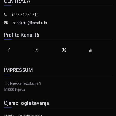
CENTRALA
+385 51 353 619
redakcija@kanal-ri.hr
Pratite Kanal Ri
IMPRESSUM
Trg Riječke rezolucije 3
51000 Rijeka
Cjenici oglašavanja