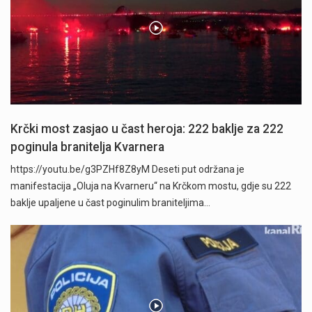
Krčki most zasjao u čast heroja: 222 baklje za 222
poginula branitelja Kvarnera
https://youtu.be/g3PZHf8Z8yM Deseti put održana je
manifestacija „Oluja na Kvarneru“ na Krčkom mostu, gdje su 222
baklje upaljene u čast poginulim braniteljima…