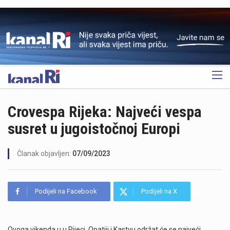
OGLAS
Crovespa Rijeka: Najveći vespa
susret u jugoistočnoj Europi
Članak objavljen:
07/09/2023
Podijeli na Facebook
Podijeli na X
Ovoga vikenda u u Rijeci, Opatiji i Kastvu održat će se najveći