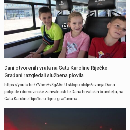
Dani otvorenih vrata na Gatu Karoline Riječke:
Građani razgledali službena plovila
https://youtu.be/YVbmHv3gA5o U sklopu obilježavanja Dana
pobjede i domovinske zahvalnosti te Dana hrvatskih branitelja, na
Gatu Karoline Riječke u Rijeci građanima…