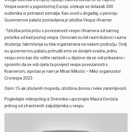
Vespa susret u jugoistočnoj Europi, očekuje se dolazak 500
sudionika iz petnaest zemalja. Kao uvod u događaj, u perivoju
Guvernerove palače postavljena je izložba Vespa i Kvarner.
-“Izložba priča priču o povezanosti vespe i Kvarnera od samog
početka od kad postoji vespa. Osnovani su bili razni klubovi i razna
druženja, takmičenja su bila organizirana na našem području. Ovdj
eu guvernerovu palaču potrudili smo se donijeti svašta, jednu
vespu smo kao što vidite rastavili i u dijelove da se vidi prikazano i
općenito da se vidi cijela ta povijest vespe povezanosti s
Kvarnerom, ispričao je nam je Miran Mikočić – Miko organizator
Crovespa 2023.
Osim 15-ak izloženih mopeda, izložbna donosi i neke zanimljivosti.
Pogledajte videoprilog iz Dnevnika i upoznajte Maura Doričića
jednog od strastvenih zaljubljenika u vespu