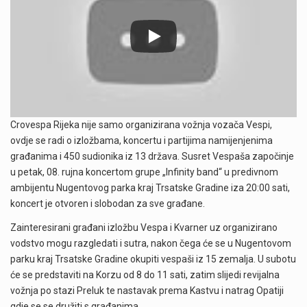
Crovespa Rijeka nije samo organizirana vožnja vozača Vespi,
ovdje se radi o izložbama, koncertu i partijima namijenjenima
građanima i 450 sudionika iz 13 država. Susret Vespaša započinje
u petak, 08. rujna koncertom grupe „Infinity band“ u predivnom
ambijentu Nugentovog parka kraj Trsatske Gradine iza 20:00 sati,
koncert je otvoren i slobodan za sve građane.
Zainteresirani građani izložbu Vespa i Kvarner uz organizirano
vodstvo mogu razgledati i sutra, nakon čega će se u Nugentovom
parku kraj Trsatske Gradine okupiti vespaši iz 15 zemalja. U subotu
će se predstaviti na Korzu od 8 do 11 sati, zatim slijedi revijalna
vožnja po stazi Preluk te nastavak prema Kastvu i natrag Opatiji
gdje se se družiti s građanima.