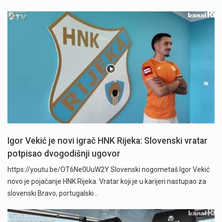
Igor Vekić je novi igrač HNK Rijeka: Slovenski vratar
potpisao dvogodišnji ugovor
https://youtu.be/OT6Ne0UuW2Y Slovenski nogometaš Igor Vekić
novo je pojačanje HNK Rijeka. Vratar koji je u karijeri nastupao za
slovenski Bravo, portugalski…