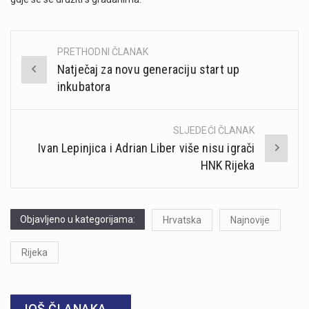
PRETHODNI ČLANAK
Post
Natječaj za novu generaciju start up
navigation
inkubatora
SLJEDEĆI ČLANAK
Ivan Lepinjica i Adrian Liber više nisu igrači
HNK Rijeka
Objavljeno u kategorijama:
Hrvatska
Najnovije
Rijeka
JOŠ ČLANAKA