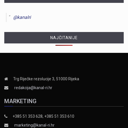
@kanalri
NAJČITANIJE
Trg Riječke rezolucije 3, 51000 Rijeka
redakcija@kanal-ri.hr
MARKETING
+385 51 353 628, +385 51 353 610
marketing@kanal-ri.hr