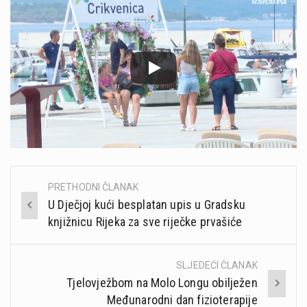
PRETHODNI ČLANAK
Post
U Dječjoj kući besplatan upis u Gradsku
navigation
knjižnicu Rijeka za sve riječke prvašiće
SLJEDEĆI ČLANAK
Tjelovježbom na Molo Longu obilježen
Međunarodni dan fizioterapije