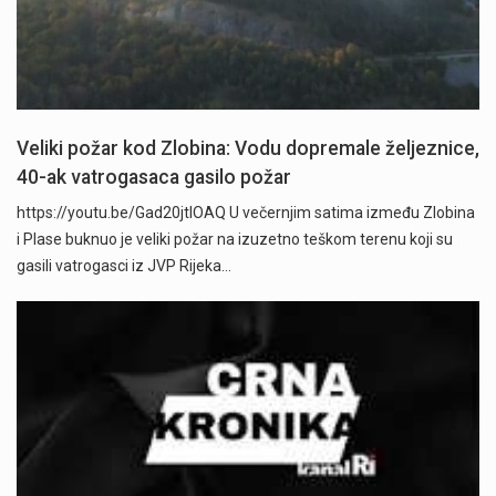
Veliki požar kod Zlobina: Vodu dopremale željeznice,
40-ak vatrogasaca gasilo požar
https://youtu.be/Gad20jtIOAQ U večernjim satima između Zlobina
i Plase buknuo je veliki požar na izuzetno teškom terenu koji su
gasili vatrogasci iz JVP Rijeka…