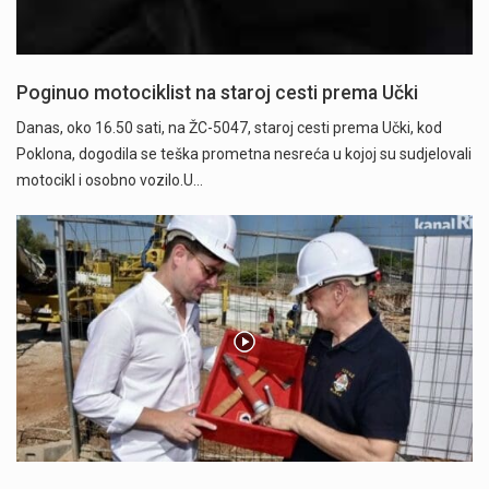
Poginuo motociklist na staroj cesti prema Učki
Danas, oko 16.50 sati, na ŽC-5047, staroj cesti prema Učki, kod
Poklona, dogodila se teška prometna nesreća u kojoj su sudjelovali
motocikl i osobno vozilo.U…