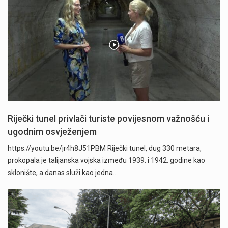
Riječki tunel privlači turiste povijesnom važnošću i
ugodnim osvježenjem
https://youtu.be/jr4h8J51PBM Riječki tunel, dug 330 metara,
prokopala je talijanska vojska između 1939. i 1942. godine kao
sklonište, a danas služi kao jedna…