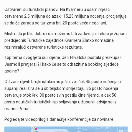
Ostvareni su turistički planovi. Na Kvarneru u osam mjesci
ostvareno 2,5 milijuna dolazak i 15,25 milijuna noćenja, procjenjuje
se da će zarada od turizma biti 20 posto veća nego lani.
Mislim da je blio dobro i da možemo biti zadovoljni, rekao je župan i
predsjednik Turističke zajednice Kvarnera Zlatko Komadina
rezimirajući ostvarene turističke rezultate.
Top tema ovog ljeta su i cijene. Je li Hrvatska postala preskupa?
Jesmo li pretjerali? I kako će se to odraziti na booking sljedeće
godine?
Od zanimljivih brojki istaknimo još i ovo- čak 45 posto noćenja u
županiji realizira se u obiteljskom smještaju, 35 posto noćenja
ostvaruje otok Krk, 30 posto svih gostiju čine Njemci, a čak 50
posto nautičkih turističkih isplovljavanja u županiji odvija se iz
marine Punat.
Pogledajte videoprilog s današnje konferencije za novinare