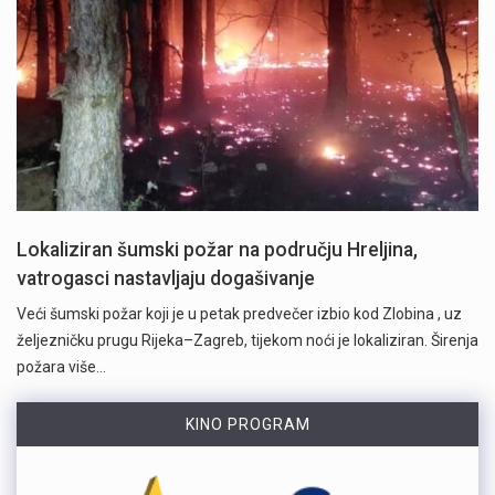
Lokaliziran šumski požar na području Hreljina,
vatrogasci nastavljaju dogašivanje
Veći šumski požar koji je u petak predvečer izbio kod Zlobina , uz
željezničku prugu Rijeka–Zagreb, tijekom noći je lokaliziran. Širenja
požara više…
KINO PROGRAM