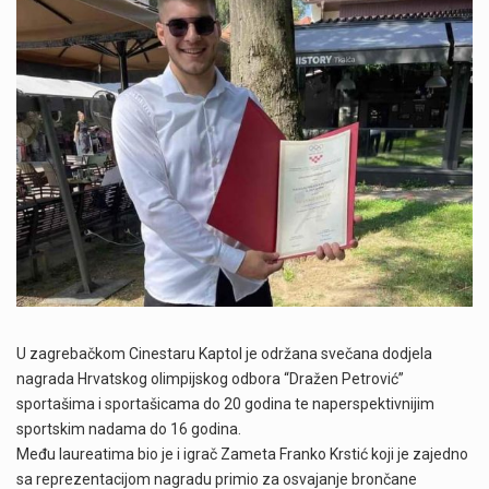
U zagrebačkom Cinestaru Kaptol je održana svečana dodjela
nagrada Hrvatskog olimpijskog odbora “Dražen Petrović”
sportašima i sportašicama do 20 godina te naperspektivnijim
sportskim nadama do 16 godina.
Među laureatima bio je i igrač Zameta Franko Krstić koji je zajedno
sa reprezentacijom nagradu primio za osvajanje brončane