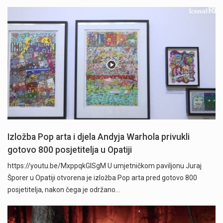
Izložba Pop arta i djela Andyja Warhola privukli
gotovo 800 posjetitelja u Opatiji
https://youtu.be/MxppqkGISgM U umjetničkom paviljonu Juraj
Šporer u Opatiji otvorena je izložba Pop arta pred gotovo 800
posjetitelja, nakon čega je održano…