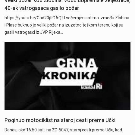
Veliki požar kod Zlobina: Vodu dopremale željeznice,
40-ak vatrogasaca gasilo požar
https://youtu.be/Gad20jtIOAQ U večernjim satima između Zlobina
i Plase buknuo je veliki požar na izuzetno teškom terenu koji su
gasili vatrogasci iz JVP Rijeka…
Poginuo motociklist na staroj cesti prema Učki
Danas, oko 16.50 sati, na ŽC-5047, staroj cesti prema Učki, kod