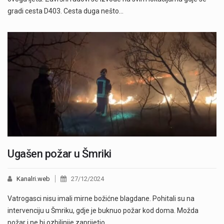
gradi cesta D403. Cesta duga nešto…
Ugašen požar u Šmriki
Kanalri.web
27/12/2024
Vatrogasci nisu imali mirne božićne blagdane. Pohitali su na
intervenciju u Šmriku, gdje je buknuo požar kod doma. Možda
požar i ne bi ozbiljnije zaprijetio…