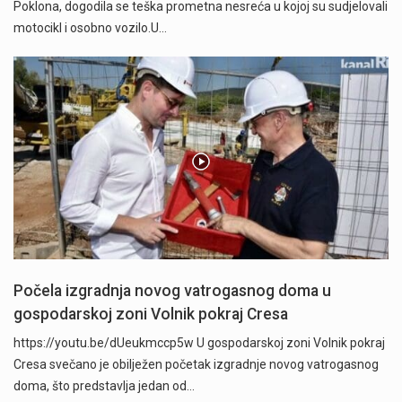
Poklona, dogodila se teška prometna nesreća u kojoj su sudjelovali
motocikl i osobno vozilo.U…
Počela izgradnja novog vatrogasnog doma u
gospodarskoj zoni Volnik pokraj Cresa
https://youtu.be/dUeukmccp5w U gospodarskoj zoni Volnik pokraj
Cresa svečano je obilježen početak izgradnje novog vatrogasnog
doma, što predstavlja jedan od…