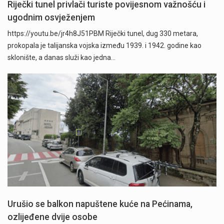
Riječki tunel privlači turiste povijesnom važnošću i
ugodnim osvježenjem
https://youtu.be/jr4h8J51PBM Riječki tunel, dug 330 metara,
prokopala je talijanska vojska između 1939. i 1942. godine kao
sklonište, a danas služi kao jedna…
Urušio se balkon napuštene kuće na Pećinama,
ozlijeđene dvije osobe