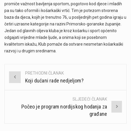
promiče važnost bavljenja sportom, pogotovo kod djece i mladih
pa su tako oformili i košarkaški vrtić. Tim je potezom stvorena
baza da djeca, kojih je trenutno 76, u posljednjih pet godina igraju u
četiri uzrasne kategorije na razini Primorsko-goranske županije.
Jedan od glavnih ciljeva kluba je kroz košarku i sport općenito
odgajati vrijedne mlade ljude, a onima koji se posebnom
kvalitetom iskažu, Klub pomaže da ostvare nesmetan košarkaški
razvoj i u drugim sredinama.
PRETHODNI ČLANAK
Post
Koji dućani rade nedjeljom?
navigation
SLJEDEĆI ČLANAK
Počeo je program nordijskog hodanja za
građane