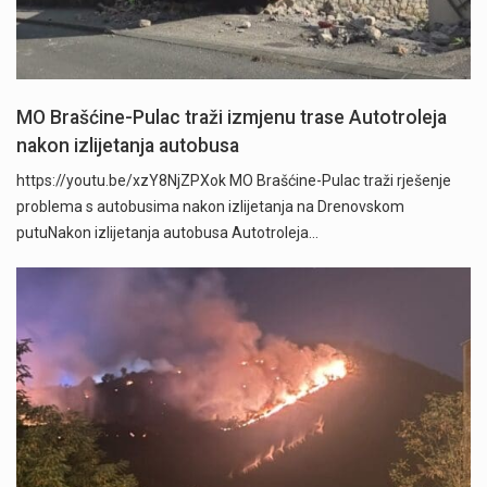
MO Brašćine-Pulac traži izmjenu trase Autotroleja
nakon izlijetanja autobusa
https://youtu.be/xzY8NjZPXok MO Brašćine-Pulac traži rješenje
problema s autobusima nakon izlijetanja na Drenovskom
putuNakon izlijetanja autobusa Autotroleja…
" />