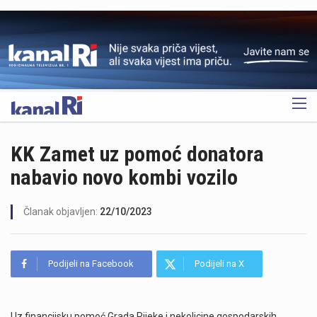
OGLAS
KK Zamet uz pomoć donatora
nabavio novo kombi vozilo
Članak objavljen:
22/10/2023
Podijeli na Facebook
Podijeli na X
Uz financijsku pomoć Grada Rijeke i nekolicine gospodarskih