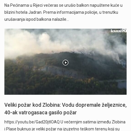
Na Pećinama u Rijeci večeras se urušio balkon napuštene kuće u
blizini hotela Jadran. Prema informacijama policije, u trenutku
urušavanja ispod balkona nalazile…
Veliki požar kod Zlobina: Vodu dopremale željeznice,
40-ak vatrogasaca gasilo požar
https://youtu.be/Gad20jtIOAQ U večernjim satima između Zlobina
i Plase buknuo je veliki požar na izuzetno teškom terenu koji su