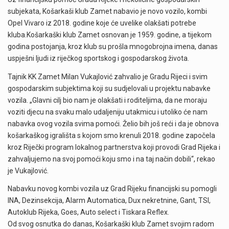
subjekata, Košarkaši klub Zamet nabavio je novo vozilo, kombi
Opel Vivaro iz 2018. godine koje će uvelike olakšati potrebe
kluba.Košarkaški klub Zamet osnovan je 1959. godine, a tijekom
godina postojanja, kroz klub su prošla mnogobrojna imena, danas
uspješni ljudi iz riječkog sportskog i gospodarskog života.
Tajnik KK Zamet Milan Vukajlović zahvalio je Gradu Rijeci i svim
gospodarskim subjektima koji su sudjelovali u projektu nabavke
vozila. „Glavni cilj bio nam je olakšati i roditeljima, da ne moraju
voziti djecu na svaku malo udaljeniju utakmicu i utoliko će nam
nabavka ovog vozila svima pomoći. Želio bih još reći i da je obnova
košarkaškog igrališta s kojom smo krenuli 2018. godine započela
kroz Riječki program lokalnog partnerstva koji provodi Grad Rijeka i
zahvaljujemo na svoj pomoći koju smo i na taj način dobili“, rekao
je Vukajlović.
Nabavku novog kombi vozila uz Grad Rijeku financijski su pomogli
INA, Dezinsekcija, Alarm Automatica, Dux nekretnine, Gant, TSI,
Autoklub Rijeka, Goes, Auto select i Tiskara Reflex.
Od svog osnutka do danas, Košarkaški klub Zamet svojim radom