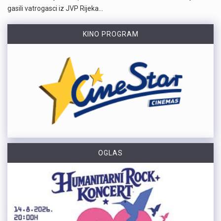
gasili vatrogasci iz JVP Rijeka…
KINO PROGRAM
OGLAS