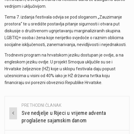
vedrijom i uključivijom.
Tema 7. izdanja festivala odvija se pod sloganom „Zauzimanje
prostora“ te u središte postavlja pitanje sigurnosti i otvara put
diskusije o društvenom ugnjetavanju marginaliziranih skupina.
LGBTIQ+ osoba i žena koje nerijetko svjedoče o raznim oblicima
socijalne isključenosti, zanemarivanja, nevidljivosti i nejednakosti.
Trodnevni program na hrvatskom jeziku dostupan je ovdje, a na
engleskom jeziku ovdje. U projekt Smoqua uključile su se i
Hrvatske željeznice (HŽ) koje u sklopu festivala daju popust
učesnicima u visini od 40% iako je HŽ državna tvrtka koju
financiraju svi porezni obveznici Republike Hrvatske.
PRETHODNI ČLANAK
Post
Sve nedjelje u Rijeci u vrijeme adventa
navigation
proglašene sajamskim danom