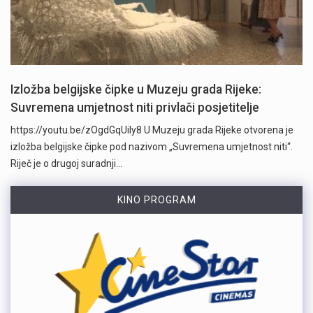
Izložba belgijske čipke u Muzeju grada Rijeke:
Suvremena umjetnost niti privlači posjetitelje
https://youtu.be/zOgdGqUily8 U Muzeju grada Rijeke otvorena je
izložba belgijske čipke pod nazivom „Suvremena umjetnost niti“.
Riječ je o drugoj suradnji…
KINO PROGRAM