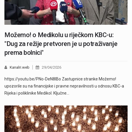
Možemo! o Medikolu u riječkom KBC-u:
"Dug za režije pretvoren je u potraživanje
prema bolnici"
Kanalri.web
29/04/2026
https://youtu.be/PNo-DeN8IBo Zastupnice stranke Možemo!
upozorile su na financijske i pravne nepravilnosti u odnosu KBC-a
Rijeka i poliklinike Medikol. Ključne…