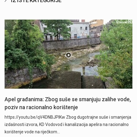
IZ ISTE KATEGORIJE
Apel građanima: Zbog suše se smanjuju zalihe vode,
poziv na racionalno korištenje
https://youtu.be/qV4DNBJPlKw Zbog dugotrajne suše i smanjenja
izdašnosti izvora, KD Vodovod i kanalizacija apelira na racionalno
korištenje vode na riječkom…