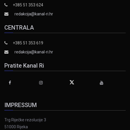
+385 51 353 624
redakcija@kanal-ri.hr
CENTRALA
+385 51 353 619
redakcija@kanal-ri.hr
Pratite Kanal Ri
IMPRESSUM
Trg Riječke rezolucije 3
51000 Rijeka