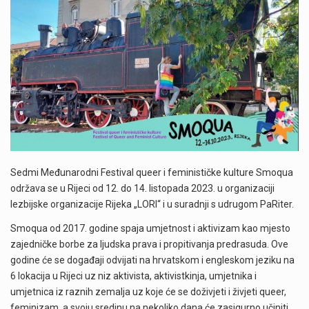
Sedmi Međunarodni Festival queer i feminističke kulture Smoqua
održava se u Rijeci od 12. do 14. listopada 2023. u organizaciji
lezbijske organizacije Rijeka „LORI“ i u suradnji s udrugom PaRiter.
Smoqua od 2017. godine spaja umjetnost i aktivizam kao mjesto
zajedničke borbe za ljudska prava i propitivanja predrasuda. Ove
godine će se događaji odvijati na hrvatskom i engleskom jeziku na
6 lokacija u Rijeci uz niz aktivista, aktivistkinja, umjetnika i
umjetnica iz raznih zemalja uz koje će se doživjeti i živjeti queer,
feminizam, a svoju sredinu na nekoliko dana će zasigurno učiniti