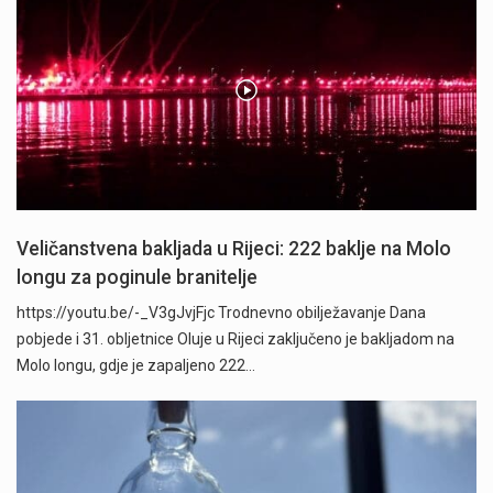
Veličanstvena bakljada u Rijeci: 222 baklje na Molo
longu za poginule branitelje
https://youtu.be/-_V3gJvjFjc Trodnevno obilježavanje Dana
pobjede i 31. obljetnice Oluje u Rijeci zaključeno je bakljadom na
Molo longu, gdje je zapaljeno 222…