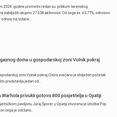
m 2024. godine prometni redari su prilikom terenskog
a zabilježili ukupno 27.638 aktivnosti. Od čega se 63,77%, odnosno
 odnosi na izdane…
ogasnog doma u gospodarskoj zoni Volnik pokraj
odarskoj zoni Volnik pokraj Cresa svečano je obilježen početak
to predstavlja jedan od…
a Warhola privukli gotovo 800 posjetitelja u Opatiji
tničkom paviljonu Juraj Šporer u Opatiji otvorena je izložba Pop
akon čega je održano…