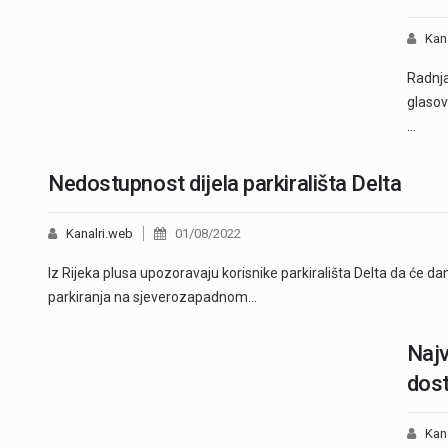
Kan
Radnja
glasovi
…
Nedostupnost dijela parkirališta Delta
Kanalri.web
01/08/2022
Iz Rijeka plusa upozoravaju korisnike parkirališta Delta da će d
parkiranja na sjeverozapadnom…
Najv
dos
Kan