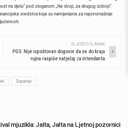
ost na djelu“ pod sloganom „Ne dvoji, za drugog izdvoji“.
u financijska sredstva koja su namijenjena za najsiromašnije
jučenosti.
SLJEDEĆI ČLANAK
PGS: Nije ispoštovan dogovor da se do kraja
rujna raspiše natječaj za intendanta
ski
Županija
ival mjuzikla: Jalta, Jalta na Ljetnoj pozornici