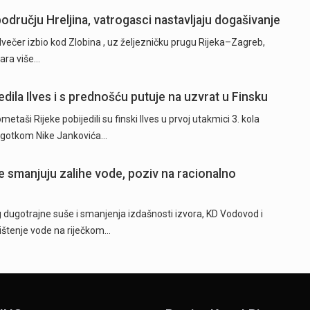
odručju Hreljina, vatrogasci nastavljaju dogašivanje
dvečer izbio kod Zlobina , uz željezničku prugu Rijeka–Zagreb,
žara više…
dila Ilves i s prednošću putuje na uzvrat u Finsku
ši Rijeke pobijedili su finski Ilves u prvoj utakmici 3. kola
 pogotkom Nike Jankovića…
 smanjuju zalihe vode, poziv na racionalno
ugotrajne suše i smanjenja izdašnosti izvora, KD Vodovod i
rištenje vode na riječkom…