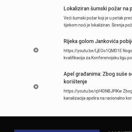
Lokaliziran šumski požar na p
Veći šumski požar koji je u petak pre
tijekom noći je lokaliziran. Širenja po
Rijeka golom Jankovića pobije
https://youtu.be/LjEOo1QMD1E Nogometa
kvalifikacija za Konferencijsku ligu
Apel građanima: Zbog suše se
korištenje
https://youtu.be/qV4DNBJPlKw Zbog d
kanalizacija apelira na racionalno ko