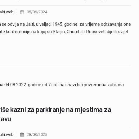
alri.web
05/06/2024
 se odvija na Jalti, u veljači 1945. godine, za vrijeme održavanja one
te konferencije na kojoj su Staljin, Churchill i Roosevelt dijelili svijet.
ana 04.08.2022. godine od 7 sati na snazi biti privremena zabrana
iše kazni za parkiranje na mjestima za
tavu
alri.web
28/03/2025