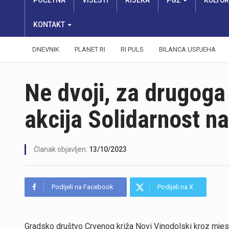
POČETNA
VIJESTI
RIJEKA
PGŽ
KULTU
KONTAKT
DNEVNIK
PLANET RI
RI PULS
BILANCA USPJEHA
Ne dvoji, za drugoga i
akcija Solidarnost na
Članak objavljen:
13/10/2023
Podijeli na Facebook
Podijeli na X
Gradsko društvo Crvenog križa Novi Vinodolski kroz mjes