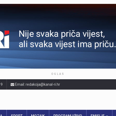
OGLAS
19
Email: redakcija@kanal-ri.hr