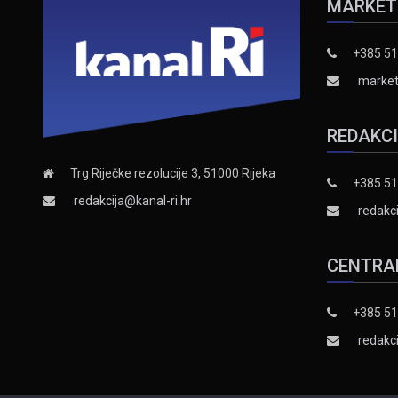
MARKET
+385 51
market
REDAKC
Trg Riječke rezolucije 3, 51000 Rijeka
+385 51
redakcija@kanal-ri.hr
redakci
CENTRA
+385 51
redakci