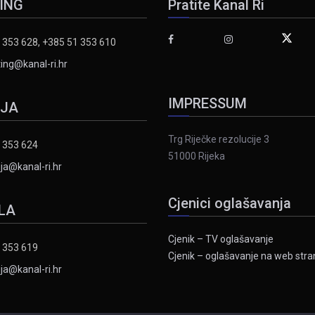
ING
Pratite Kanal Ri
 353 628, +385 51 353 610
ing@kanal-ri.hr
IMPRESSUM
IJA
Trg Riječke rezolucije 3
 353 624
51000 Rijeka
ja@kanal-ri.hr
Cjenici oglašavanja
LA
Cjenik – TV oglašavanje
 353 619
Cjenik – oglašavanje na web stran
ja@kanal-ri.hr