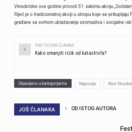
Vinodolske ove godine privodi 51. sabirnu akciju „Solidarn
Riječ je o tradicionalnoj akciji u sklopu koje se prikupljaj
građane sa svrhom ublažavanja siromaštva i socijalne iskl
PRETHODNI ČLANAK
Post
Kako smanjiti rizik od katastrofa?
navigation
Objavljeno u kategorijama:
Najnovije
Novi Vinodol
OD ISTOG AUTORA
JOŠ ČLANAKA
Fest