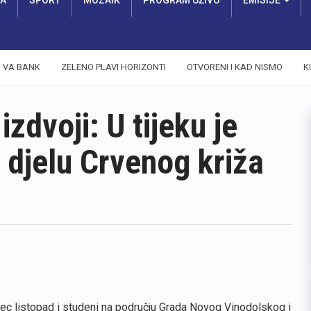
RA
SPORT
MOZAIK
PROGRAM UŽIVO
EMISIJE
VA BANK
ZELENO PLAVI HORIZONTI
OTVORENI I KAD NISMO
K
zdvoji: U tijeku je
 djelu Crvenog križa
ec listopad i studeni na području Grada Novog Vinodolskog i