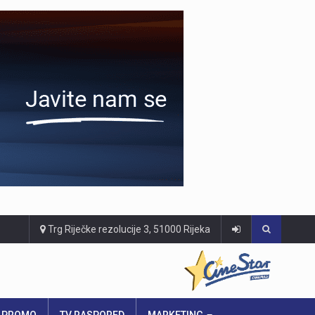
Trg Riječke rezolucije 3, 51000 Rijeka