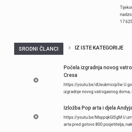
Tijeko
nadzor
17.625
IZ ISTE KATEGORIJE
SRODNI ČLANCI
Počela izgradnja novog vatr
Cresa
https://youtu.be/dUeukmccp5w U gosp
izgradnje novog vatrogasnog doma, š
Izložba Pop arta i djela Andyj
https://youtu.be/MxppqkGISgM U umje
arta pred gotovo 800 posjetitelja, n