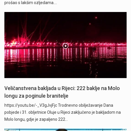
prošao s lakšim ozljedama.…
Veličanstvena bakljada u Rijeci: 222 baklje na Molo
longu za poginule branitelje
https://youtu.be/-_V3gJvjFjc Trodnevno obilježavanje Dana
pobjede i 31. obljetnice Oluje u Rijeci zaključeno je bakljadom na
Molo longu, gdje je zapaljeno 222…