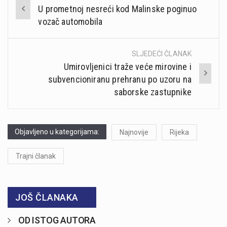
Post
U prometnoj nesreći kod Malinske poginuo
navigation
vozač automobila
SLJEDEĆI ČLANAK
Umirovljenici traže veće mirovine i
subvencioniranu prehranu po uzoru na
saborske zastupnike
Objavljeno u kategorijama:
Najnovije
Rijeka
Trajni članak
JOŠ ČLANAKA
OD ISTOG AUTORA