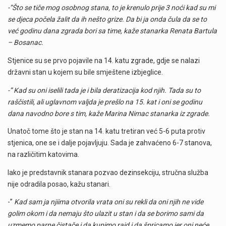
-”Što se tiče mog osobnog stana, to je krenulo prije 3 noći kad su mi
se djeca počela žalit da ih nešto grize. Da bi ja onda čula da se to
već godinu dana zgrada bori sa time, kaže stanarka Renata Bartula
– Bosanac.
Stjenice su se prvo pojavile na 14. katu zgrade, gdje se nalazi
državni stan u kojem su bile smještene izbjeglice.
-” Kad su oni iselili tada je i bila deratizacija kod njih. Tada su to
raščistili, ali uglavnom valjda je prešlo na 15. kat i oni se godinu
dana navodno bore s tim, kaže Marina Nimac stanarka iz zgrade.
Unatoč tome što je stan na 14. katu tretiran već 5-6 puta protiv
stjenica, one se i dalje pojavljuju. Sada je zahvaćeno 6-7 stanova,
na različitim katovima.
Iako je predstavnik stanara pozvao dezinsekciju, stručna služba
nije odradila posao, kažu stanari.
-”
Kad sam ja njiima otvorila vrata oni su rekli da oni njih ne vide
golim okom i da nemaju što ulazit u stan i da se borimo sami da
uzmemo parne čistače i da kupimo raid i da špricamo jer oni neće