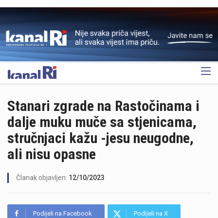
OGLAS
Stanari zgrade na Rastočinama i
dalje muku muče sa stjenicama,
stručnjaci kažu -jesu neugodne,
ali nisu opasne
Članak objavljen:
12/10/2023
Podijeli na Facebook
Podijeli na X