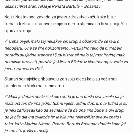
dezinsci9rat stan, rekla je Renata Bartula – Bosanac.
No, iz Nastavnog zavoda za javno zdravstvo kažu kako bi se
trebalo tretirati i stanove u kojima nema stjenica da bi se spriječilo
njihovo širenje.
-” Treba uvijek malo taj nekakav širi krug, s obzirom da se radi o
neboderu. One se šire horizontalno i vertikalno tako da bi trebalo
obraditi susjedne stanove i ljudi bi trebali malo taj monitoring malo
detaljnije provesti, poručio je Mirsad Bilajac iz Nastavnog zavoda za
javno zdravstvo PGŽ.
Stanari se najviše pribojavaju za svoju djecu koja su već imali
problema u školi i na treninzima.
-” Mala je danas došla iz škole i onda je ono došla sva vesela pa je
rekla ustvari da ima jednu tužnu vijest i jednu dobru, ova tužna je su
je neki zafrkavali kao da se makne ća da ona ima bube, a ovi drugi
da je bila glavna zvijezda jer je bila nna televiziji,jer sve svi znaju i
tako, kaže Marina Nimac. Renata Bartula Bosanac dodaje kako joj
je žao što je išla u medije
.