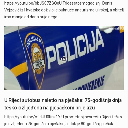
https://youtu.be/bbJS07ZGQeU Tridesetosmogodišnji Denis
Vejzović iz Hrvatske doživio je puknuće aneurizme u Irskoj, a obitelj
ima manje od dana prije nego…
U Rijeci autobus naletio na pješake: 75-godišnjakinja
teško ozlijeđena na pješačkom prijelazu
https://youtu.be/mldUU0Knk1Y U prometnoj nesreći u Rijeci teško
je ozlijeđena 75-godišnja pješakinja, dok je 80-godišnji pješak