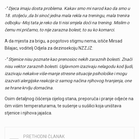
-” Djeca imaju dosta problema. Kakav smo mi narod kao da smo u
18. stoljeću ,da bi sinoć jedna mala rekla na treningu, mala trenira
odbojku -Moj tata je reko da ti nisi smjela doći na trening. Mislim o
čemu mi pričamo, to nije zarazna bolest, to su ko komarci.
A da mjesta za brigu, a pogotovo stigmu nema, ističe Mirsad
Bilajac, voditelj Odjela za dezinsekciju NZZJZ:
-” Stjenice nisu poznate kao prenosioc nekih zaraznih bolesti. Znači
nisu vektor zaraznih bolesti. Uglavnom izazivaju nelagodu kod ljudi,
izazivaju nekakve više-manje stresne situacije psihološke i mogu
izazvati alergijske reakcije iz samog načina njihovog hranjenja, one
se hrane krvlju domaćina.
Osim detaljnog čišćenja cijelog stana, preporuča i pranje odjeće na
čim višim temperaturama, te sušenje u sušilici koja uništava
stjenice i njihova jajašca.
PRETHODNI ČLANAK