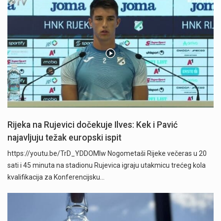
Rijeka na Rujevici dočekuje Ilves: Kek i Pavić
najavljuju težak europski ispit
https://youtu.be/TrD_YDDOMIw Nogometaši Rijeke večeras u 20
sati i 45 minuta na stadionu Rujevica igraju utakmicu trećeg kola
kvalifikacija za Konferencijsku…