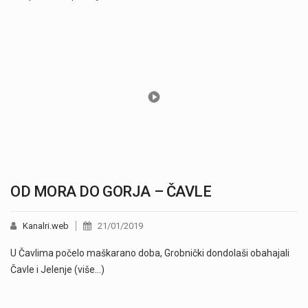
OD MORA DO GORJA – ČAVLE
Kanalri.web
21/01/2019
U Čavlima počelo maškarano doba, Grobnički dondolaši obahajali
Čavle i Jelenje (više…)