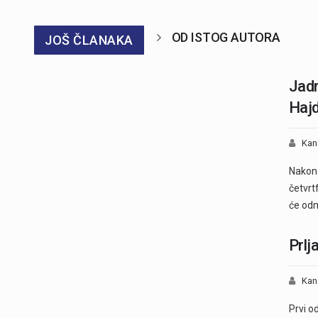
OD ISTOG AUTORA
JOŠ ČLANAKA
Jadr
Hajd
Kan
Nakon 
četvrt
će odm
Prlj
Kan
Prvi o