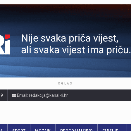
OGLAS
19
Email: redakcija@kanal-ri.hr