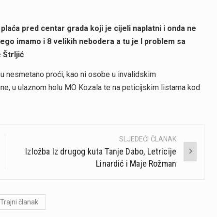
 plaća pred centar grada koji je cijeli naplatni i onda ne
ego imamo i 8 velikih nebodera a tu je I problem sa
Štrljić
gu nesmetano proći, kao ni osobe u invalidskim
line, u ulaznom holu MO Kozala te na peticijskim listama kod
SLJEDEĆI ČLANAK
Izložba Iz drugog kuta Tanje Dabo, Letricije
Linardić i Maje Rožman
Trajni članak