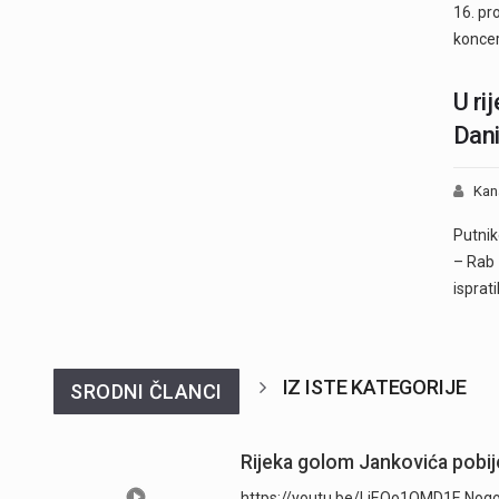
16. pr
konce
U ri
Dani
Kan
Putnik
– Rab 
isprat
IZ ISTE KATEGORIJE
SRODNI ČLANCI
Rijeka golom Jankovića pobije
https://youtu.be/LjEOo1QMD1E Nogometa