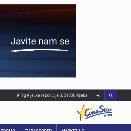
Trg Riječke rezolucije 3, 51000 Rijeka