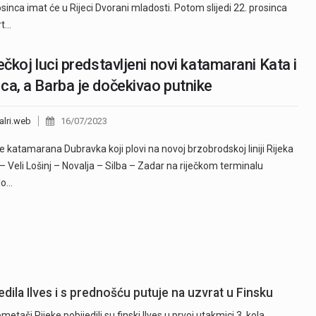
osinca imat će u Rijeci Dvorani mladosti. Potom slijedi 22. prosinca
rt…
ječkoj luci predstavljeni novi katamarani Kata i
ca, a Barba je dočekivao putnike
alri.web
16/07/2023
e katamarana Dubravka koji plovi na novoj brzobrodskoj liniji Rijeka
– Veli Lošinj – Novalja – Silba – Zadar na riječkom terminalu
ilo…
dila Ilves i s prednošću putuje na uzvrat u Finsku
ši Rijeke pobijedili su finski Ilves u prvoj utakmici 3. kola