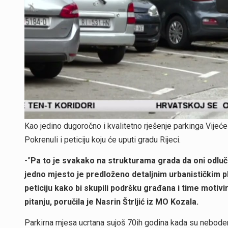
Kao jedino dugoročno i kvalitetno rješenje parkinga Vijeć
Pokrenuli i peticiju koju će uputi gradu Rijeci.
-”
Pa to je svakako na strukturama grada da oni odluče
jedno mjesto je predloženo detaljnim urbanističkim p
peticiju kako bi skupili podršku građana i time motiv
pitanju, poručila je Nasrin Štrljić iz MO Kozala.
Parkirna mjesa ucrtana sujoš 70ih godina kada su neboderi