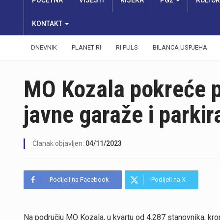
POČETNA
VIJESTI
RIJEKA
PGŽ
KULTU
KONTAKT
DNEVNIK
PLANET RI
RI PULS
BILANCA USPJEHA
MO Kozala pokreće pe
javne garaže i parkir
Članak objavljen:
04/11/2023
Podijeli na Facebook
Podijeli na X
Na području MO Kozala, u kvartu od 4.287 stanovnika, kron