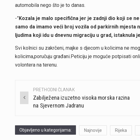
automobila nego što je to danas.
-”
Kozala je malo specifična jer je zadnji dio koji se ne
samo da imamo veći broj vozila od parkirnih mjesta n
ljudima koji idu u dnevnu migraciju u grad, istaknula je 
Svi kolnici su zakrčeni, majke s djecom u kolicima ne mo
kolicima,poručuju građani.Peticiju je moguće potpisati on
volontera na terenu.
PRETHODNI ČLANAK
Post
Zabilježena izuzetno visoka morska razina
navigation
na Sjevernom Jadranu
Objavljeno u kategorijama:
Najnovije
Rijeka