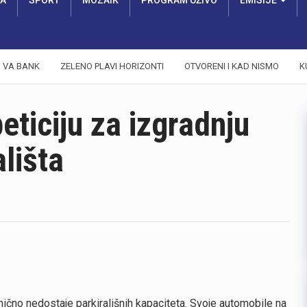
RA
SPORT
MOZAIK
PROGRAM UŽIVO
EMISIJE
VA BANK
ZELENO PLAVI HORIZONTI
OTVORENI I KAD NISMO
K
ticiju za izgradnju
ališta
ično nedostaje parkirališnih kapaciteta. Svoje automobile na