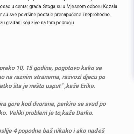
a posao u centar grada. Stoga su u Mjesnom odboru Kozala
a jer su sve površine postale prenapučene i neprohodne,
žu građani koji žive na tom području
preko 10, 15 godina, pogotovo kako se
smo na raznim stranama, razvozi djecu po
etko šta je nešto usput” ,kaže Erika.
ira gore kod dvorane, parkira se svud po
tako. Veliki problem je to,kaže Darko.
slije 4 popodne baš nikako i ako nađeš