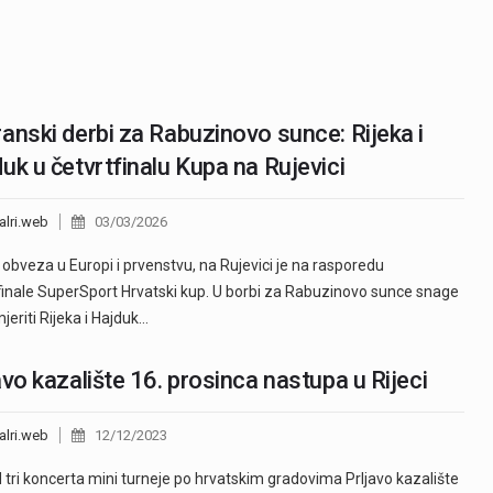
anski derbi za Rabuzinovo sunce: Rijeka i
uk u četvrtfinalu Kupa na Rujevici
alri.web
03/03/2026
obveza u Europi i prvenstvu, na Rujevici je na rasporedu
finale SuperSport Hrvatski kup. U borbi za Rabuzinovo sunce snage
jeriti Rijeka i Hajduk…
avo kazalište 16. prosinca nastupa u Rijeci
alri.web
12/12/2023
d tri koncerta mini turneje po hrvatskim gradovima Prljavo kazalište