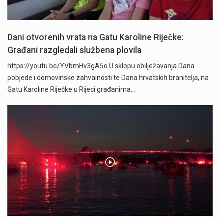
Dani otvorenih vrata na Gatu Karoline Riječke:
Građani razgledali službena plovila
https://youtu.be/YVbmHv3gA5o U sklopu obilježavanja Dana
pobjede i domovinske zahvalnosti te Dana hrvatskih branitelja, na
Gatu Karoline Riječke u Rijeci građanima…