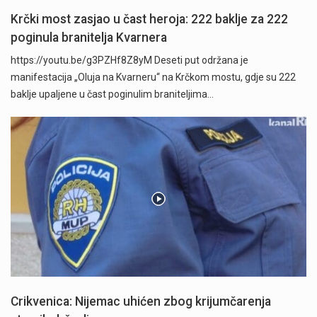
Krčki most zasjao u čast heroja: 222 baklje za 222
poginula branitelja Kvarnera
https://youtu.be/g3PZHf8Z8yM Deseti put održana je
manifestacija „Oluja na Kvarneru“ na Krčkom mostu, gdje su 222
baklje upaljene u čast poginulim braniteljima…
Crikvenica: Nijemac uhićen zbog krijumčarenja