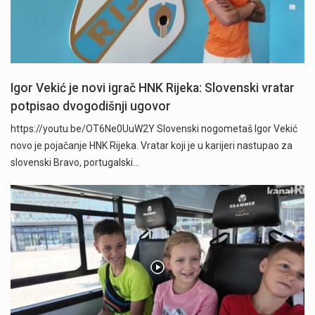
Igor Vekić je novi igrač HNK Rijeka: Slovenski vratar
potpisao dvogodišnji ugovor
https://youtu.be/OT6Ne0UuW2Y Slovenski nogometaš Igor Vekić
novo je pojačanje HNK Rijeka. Vratar koji je u karijeri nastupao za
slovenski Bravo, portugalski…