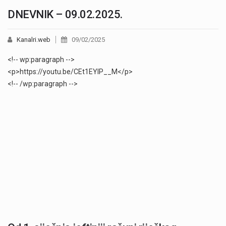
DNEVNIK – 09.02.2025.
Kanalri.web
09/02/2025
<!-- wp:paragraph -->
<p>https://youtu.be/CEt1EYlP__M</p>
<!-- /wp:paragraph -->