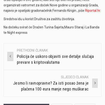
organizirati vatromet za doček Nove godine u organizaciji Grada,
najavio je opatijski gradonačelnik Fernando Kirigin , piše
Riportal.hr
.
Sredstva idu u korist Društva za zaštitu životinja.
Na dočeku svirat će Dražen Turina Šajeta,Mauro Staraj i La Banda
te Night express
PRETHODNI ČLANAK
Post
Policija će uskoro objaviti sve detalje slučaja
navigation
prevare s kriptovalutama
SLJEDEĆI ČLANAK
Jesmo li ravnopravne? Za isti posao žena je
plaćena 100 eura manje nego muškarac