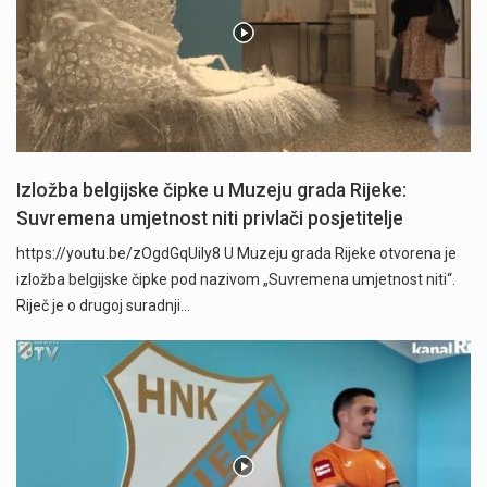
Izložba belgijske čipke u Muzeju grada Rijeke:
Suvremena umjetnost niti privlači posjetitelje
https://youtu.be/zOgdGqUily8 U Muzeju grada Rijeke otvorena je
izložba belgijske čipke pod nazivom „Suvremena umjetnost niti“.
Riječ je o drugoj suradnji…