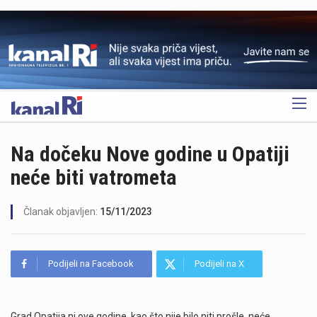
OGLAS
Na dočeku Nove godine u Opatiji
neće biti vatrometa
Članak objavljen:
15/11/2023
Podijeli na Facebook
Podijeli na X
Grad Opatija ni ove godine, kao što nije bilo niti prošle, neće