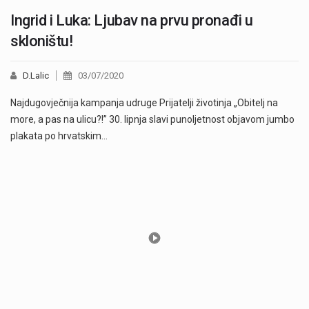
Ingrid i Luka: Ljubav na prvu pronađi u
skloništu!
D.Lalic
03/07/2020
Najdugovječnija kampanja udruge Prijatelji životinja „Obitelj na
more, a pas na ulicu?!” 30. lipnja slavi punoljetnost objavom jumbo
plakata po hrvatskim…