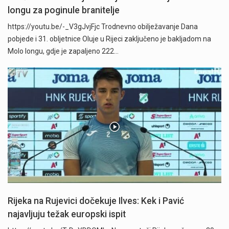
longu za poginule branitelje
https://youtu.be/-_V3gJvjFjc Trodnevno obilježavanje Dana
pobjede i 31. obljetnice Oluje u Rijeci zaključeno je bakljadom na
Molo longu, gdje je zapaljeno 222…
Rijeka na Rujevici dočekuje Ilves: Kek i Pavić
najavljuju težak europski ispit