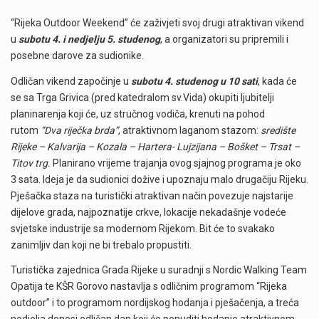
“Rijeka Outdoor Weekend” će zaživjeti svoj drugi atraktivan vikend
u
subotu 4. i nedjelju 5. studenog
, a organizatori su pripremili i
posebne darove za sudionike.
Odličan vikend započinje u
subotu 4. studenog u 10 sati
, kada će
se sa Trga Grivica (pred katedralom sv.Vida) okupiti ljubitelji
planinarenja koji će, uz stručnog vodiča, krenuti na pohod
rutom
“Dva riječka brda”
, atraktivnom laganom stazom:
središte
Rijeke – Kalvarija – Kozala – Hartera- Lujzijana – Bošket – Trsat –
Titov trg.
Planirano vrijeme trajanja ovog sjajnog programa je oko
3 sata. Ideja je da sudionici dožive i upoznaju malo drugačiju Rijeku.
Pješačka staza na turistički atraktivan način povezuje najstarije
dijelove grada, najpoznatije crkve, lokacije nekadašnje vodeće
svjetske industrije sa modernom Rijekom. Bit će to svakako
zanimljiv dan koji ne bi trebalo propustiti.
Turistička zajednica Grada Rijeke u suradnji s Nordic Walking Team
Opatija te KŠR Gorovo nastavlja s odličnim programom “Rijeka
outdoor” i to programom nordijskog hodanja i pješačenja, a treća