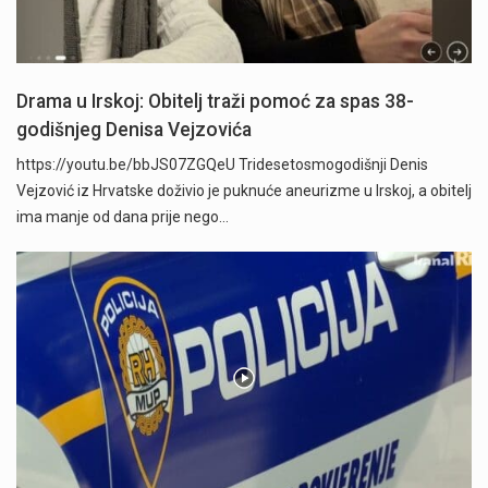
Drama u Irskoj: Obitelj traži pomoć za spas 38-
godišnjeg Denisa Vejzovića
https://youtu.be/bbJS07ZGQeU Tridesetosmogodišnji Denis
Vejzović iz Hrvatske doživio je puknuće aneurizme u Irskoj, a obitelj
ima manje od dana prije nego…