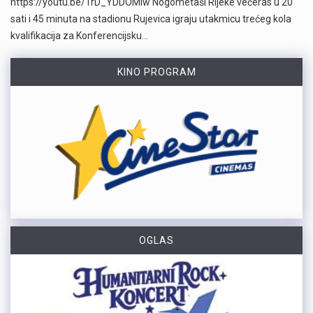
https://youtu.be/TrD_YDDOMIw Nogometaši Rijeke večeras u 20
sati i 45 minuta na stadionu Rujevica igraju utakmicu trećeg kola
kvalifikacija za Konferencijsku…
KINO PROGRAM
OGLAS