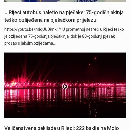
U Rijeci autobus naletio na pješake: 75-godišnjakinja
teško ozlijeđena na pješačkom prijelazu
https://youtu.be/mldUU0Knk1Y U prometnoj nesreći u Rijeci teško
je ozlijeđena 75-godišnja pješakinja, dok je 80-godišnji pješak
prošao s lakšim ozljedama.…
Veličanstvena bakljada u Rijeci: 222 baklje na Molo