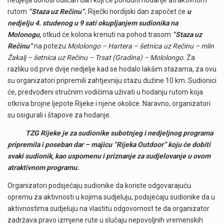
nedjelja donosi odličan dan koji će ponuditi hodanje atraktivnom
rutom
“Staza uz Rečinu”.
Riječki nordijski dan započet će
u
nedjelju 4. studenog u 9 sati okupljanjem sudionika na
Molonogu,
otkud će kolona krenuti na pohod trasom
“Staza uz
Rečinu”
na potezu:
Mololongo – Hartera – šetnica uz Rečinu – mlin
Žakalj – šetnica uz Rečinu – Trsat (Gradina) – Mololongo.
Za
razliku od prve dvije nedjelje kad se hodalo lakšim stazama, za ovu
su organizatori pripremili zahtjevniju stazu dužine 10 km. Sudionici
će, predvođeni stručnim vodičima uživati u hodanju rutom koja
otkriva brojne ljepote Rijeke i njene okolice. Naravno, organizatori
su osigurali i štapove za hodanje.
TZG Rijeke je za sudionike subotnjeg i nedjeljnog programa
pripremila i poseban dar – majicu “Rijeka Outdoor” koju će dobiti
svaki sudionik, kao uspomenu i priznanje za sudjelovanje u ovom
atraktivnom programu.
Organizatori podsjećaju sudionike da koriste odgovarajuću
opremu za aktivnosti u kojima sudjeluju, podsjećaju sudionike da u
aktivnostima sudjeluju na vlastitu odgovornost te da organizator
zadržava pravo izmjene rute u slučaju nepovoljnih vremenskih