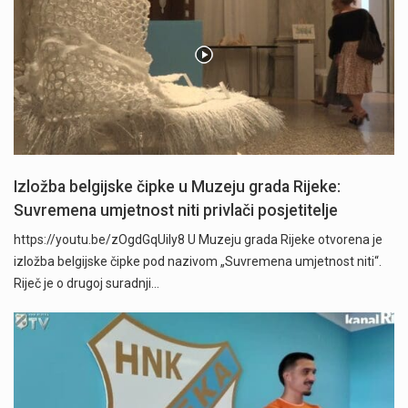
Izložba belgijske čipke u Muzeju grada Rijeke:
Suvremena umjetnost niti privlači posjetitelje
https://youtu.be/zOgdGqUily8 U Muzeju grada Rijeke otvorena je
izložba belgijske čipke pod nazivom „Suvremena umjetnost niti“.
Riječ je o drugoj suradnji…