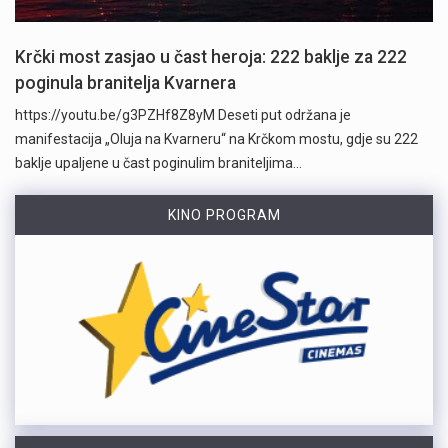
Krčki most zasjao u čast heroja: 222 baklje za 222
poginula branitelja Kvarnera
https://youtu.be/g3PZHf8Z8yM Deseti put održana je
manifestacija „Oluja na Kvarneru“ na Krčkom mostu, gdje su 222
baklje upaljene u čast poginulim braniteljima…
KINO PROGRAM