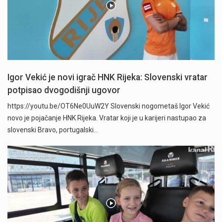
Igor Vekić je novi igrač HNK Rijeka: Slovenski vratar
potpisao dvogodišnji ugovor
https://youtu.be/OT6Ne0UuW2Y Slovenski nogometaš Igor Vekić
novo je pojačanje HNK Rijeka. Vratar koji je u karijeri nastupao za
slovenski Bravo, portugalski…