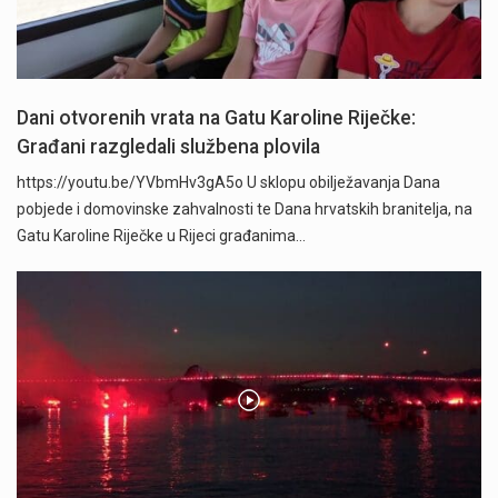
Dani otvorenih vrata na Gatu Karoline Riječke:
Građani razgledali službena plovila
https://youtu.be/YVbmHv3gA5o U sklopu obilježavanja Dana
pobjede i domovinske zahvalnosti te Dana hrvatskih branitelja, na
Gatu Karoline Riječke u Rijeci građanima…