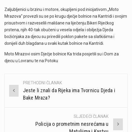
Zaljubljenici u brzinu i motore, okupljeni pod inicijativom „Moto
Mrazova“ provezli su se po krugu dječje bolnice na Kantridi i svojim
prisustvom i razveselili mališane na liječenju.Bikeri Riječkog
prstena, njih 40-tak obučeni u vesela odjela i obilježja Djeda
božićnjaka za djecu su priredili poklon pakete sa slatkišima i
donijeli duh blagdana u svaki kutak bolnice na Kantridi.
Moto Mrazovi osim Dječje bolnice Ka trida posjetili su i Dom za
djecu u Lovranu te na Potoku
PRETHODNI ČLANAK
Post
Jeste li znali da Rijeka ima Tvornicu Djeda i
navigation
Bake Mraza?
SLJEDEĆI ČLANAK
Policija o prometnim nesrećama u
Matuljima i Kastvu