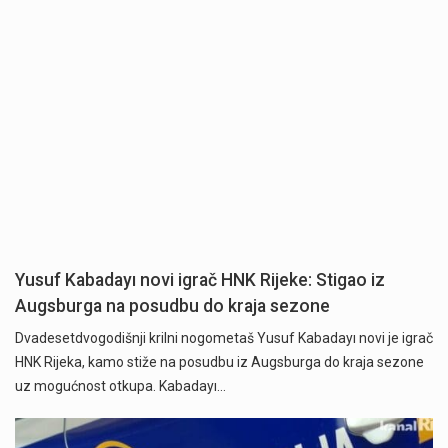
Yusuf Kabadayı novi igrač HNK Rijeke: Stigao iz
Augsburga na posudbu do kraja sezone
Dvadesetdvogodišnji krilni nogometaš Yusuf Kabadayı novi je igrač
HNK Rijeka, kamo stiže na posudbu iz Augsburga do kraja sezone
uz mogućnost otkupa. Kabadayı…