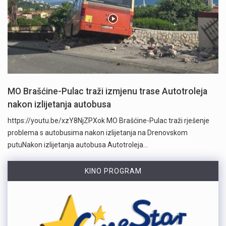
MO Brašćine-Pulac traži izmjenu trase Autotroleja
nakon izlijetanja autobusa
https://youtu.be/xzY8NjZPXok MO Brašćine-Pulac traži rješenje
problema s autobusima nakon izlijetanja na Drenovskom
putuNakon izlijetanja autobusa Autotroleja…
KINO PROGRAM