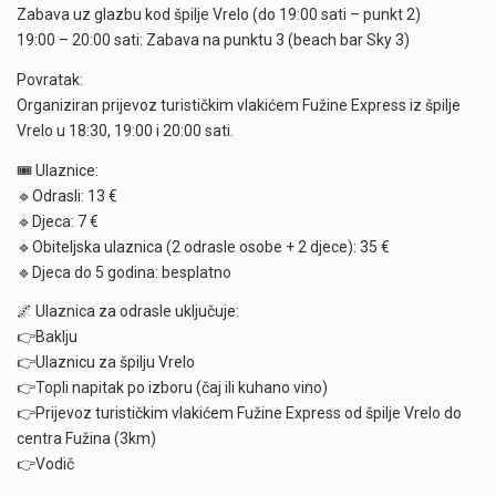
Zabava uz glazbu kod špilje Vrelo (do 19:00 sati – punkt 2)
19:00 – 20:00 sati: Zabava na punktu 3 (beach bar Sky 3)
Povratak:
Organiziran prijevoz turističkim vlakićem Fužine Express iz špilje
Vrelo u 18:30, 19:00 i 20:00 sati.
🎟️ Ulaznice:
🔹Odrasli: 13 €
🔹Djeca: 7 €
🔹Obiteljska ulaznica (2 odrasle osobe + 2 djece): 35 €
🔹Djeca do 5 godina: besplatno
🌌 Ulaznica za odrasle uključuje:
👉Baklju
👉Ulaznicu za špilju Vrelo
👉Topli napitak po izboru (čaj ili kuhano vino)
👉Prijevoz turističkim vlakićem Fužine Express od špilje Vrelo do
centra Fužina (3km)
👉Vodič