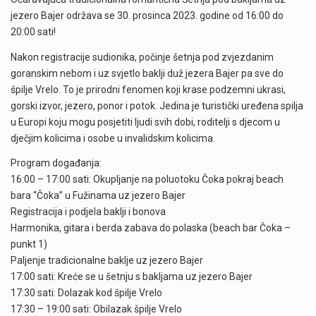
jezero Bajer održava se 30. prosinca 2023. godine od 16:00 do
20:00 sati!
Nakon registracije sudionika, počinje šetnja pod zvjezdanim
goranskim nebom i uz svjetlo baklji duž jezera Bajer pa sve do
špilje Vrelo. To je prirodni fenomen koji krase podzemni ukrasi,
gorski izvor, jezero, ponor i potok. Jedina je turistički uređena spilja
u Europi koju mogu posjetiti ljudi svih dobi, roditelji s djecom u
dječjim kolicima i osobe u invalidskim kolicima.
Program događanja:
16:00 – 17:00 sati: Okupljanje na poluotoku Čoka pokraj beach
bara “Čoka” u Fužinama uz jezero Bajer
Registracija i podjela baklji i bonova
Harmonika, gitara i berda zabava do polaska (beach bar Čoka –
punkt 1)
Paljenje tradicionalne baklje uz jezero Bajer
17:00 sati: Kreće se u šetnju s bakljama uz jezero Bajer
17:30 sati: Dolazak kod špilje Vrelo
17:30 – 19:00 sati: Obilazak špilje Vrelo