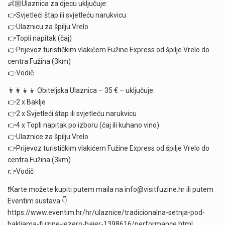
👶🏼Ulaznica za djecu uključuje:
👉Svjetleći štap ili svjetleću narukvicu
👉Ulaznicu za špilju Vrelo
👉Topli napitak (čaj)
👉Prijevoz turističkim vlakićem Fužine Express od špilje Vrelo do
centra Fužina (3km)
👉Vodič
👨‍👩‍👧‍👦 Obiteljska Ulaznica – 35 € – uključuje:
👉2 x Baklje
👉2 x Svjetleći štap ili svjetleću narukvicu
👉4 x Topli napitak po izboru (čaj ili kuhano vino)
👉Ulaznice za špilju Vrelo
👉Prijevoz turističkim vlakićem Fužine Express od špilje Vrelo do
centra Fužina (3km)
👉Vodič
❗Karte možete kupiti putem maila na info@visitfuzine.hr ili putem
Eventim sustava 👇
https://www.eventim.hr/hr/ulaznice/tradicionalna-setnja-pod-
bakljama-fuzine-jezero-bajer-1398616/performance.html