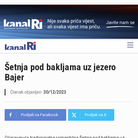
OGLAS
Šetnja pod bakljama uz jezero
Bajer
Članak objavljen:
30/12/2023
Podijeli na Facebook
Podijeli na X
Očaravajuća tradicionalna romantična Šetnja pod bakljama uz