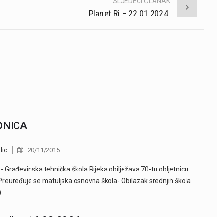
SLJEDEĆI ČLANAK
Planet Ri – 22.01.2024.
ONICA
lic
20/11/2015
- Građevinska tehnička škola Rijeka obilježava 70-tu obljetnicu
Preuređuje se matuljska osnovna škola- Obilazak srednjih škola
)