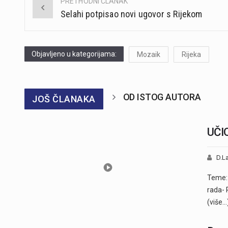
PRETHODNI ČLANAK
Post
Selahi potpisao novi ugovor s Rijekom
navigation
Objavljeno u kategorijama:
Mozaik
Rijeka
OD ISTOG AUTORA
JOŠ ČLANAKA
UČI
D.La
Teme: 
rada- 
(više…