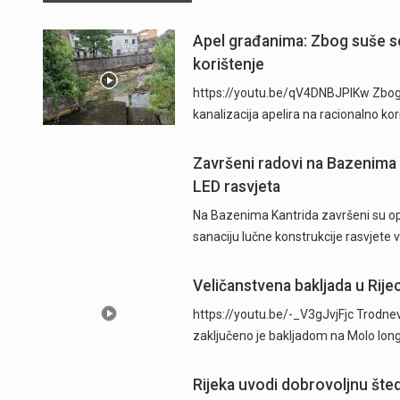
Apel građanima: Zbog suše se
korištenje
https://youtu.be/qV4DNBJPlKw Zbog d
kanalizacija apelira na racionalno ko
Završeni radovi na Bazenima 
LED rasvjeta
Na Bazenima Kantrida završeni su ops
sanaciju lučne konstrukcije rasvjete
Veličanstvena bakljada u Rijec
https://youtu.be/-_V3gJvjFjc Trodnevn
zaključeno je bakljadom na Molo long
Rijeka uvodi dobrovoljnu šted