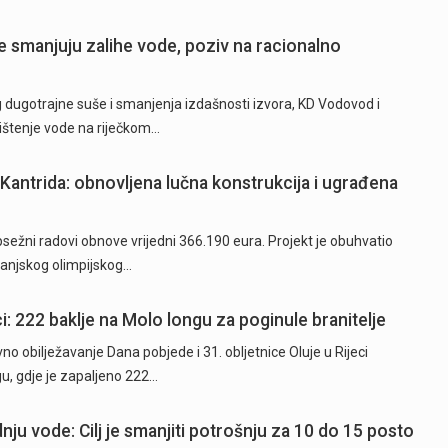
 smanjuju zalihe vode, poziv na racionalno
ugotrajne suše i smanjenja izdašnosti izvora, KD Vodovod i
rištenje vode na riječkom…
Kantrida: obnovljena lučna konstrukcija i ugrađena
ežni radovi obnove vrijedni 366.190 eura. Projekt je obuhvatio
 vanjskog olimpijskog…
i: 222 baklje na Molo longu za poginule branitelje
o obilježavanje Dana pobjede i 31. obljetnice Oluje u Rijeci
u, gdje je zapaljeno 222…
nju vode: Cilj je smanjiti potrošnju za 10 do 15 posto