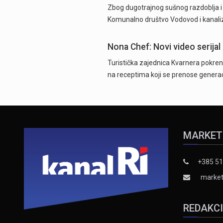
Zbog dugotrajnog sušnog razdoblja i n
Komunalno društvo Vodovod i kanaliza
Nona Chef: Novi video serijal 
Turistička zajednica Kvarnera pokrenu
na receptima koji se prenose generac
MARKET
+385 51
market
REDAKC