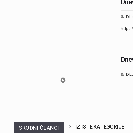
Dnev
D.La
https
Dnev
D.La
IZ ISTE KATEGORIJE
SRODNI ČLANCI