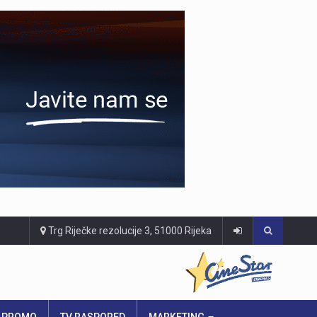
Trg Riječke rezolucije 3, 51000 Rijeka