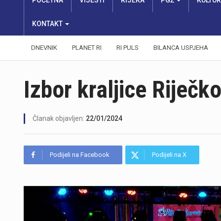
POČETNA
VIJESTI
RIJEKA
PGŽ
KULTU
KONTAKT
DNEVNIK
PLANET RI
RI PULS
BILANCA USPJEHA
Izbor kraljice Riječ
Članak objavljen:
22/01/2024
Podijeli na Facebook
Podijeli na X