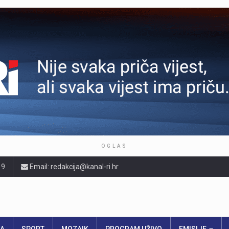
OGLAS
19
Email: redakcija@kanal-ri.hr