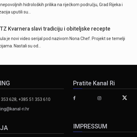
epovoljnih hidroloških prilika na riječkom području, Grad Rijeka i
cija uputili su…
TZ Kvarnera slavi tradiciju i obiteljske recepte
la je novi video serijal pod nazivom Nona Chef. Projekt se temelji
ijama. Nastali su od…
ING
Pratite Kanal Ri
 353 628, +385 51 353 610
ing@kanal-ri.hr
IMPRESSUM
IJA