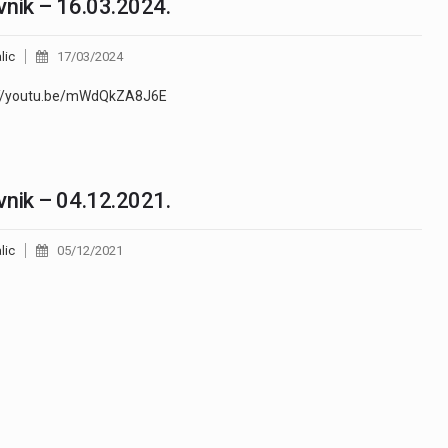
nik – 16.03.2024.
lic
17/03/2024
://youtu.be/mWdQkZA8J6E
nik – 04.12.2021.
lic
05/12/2021