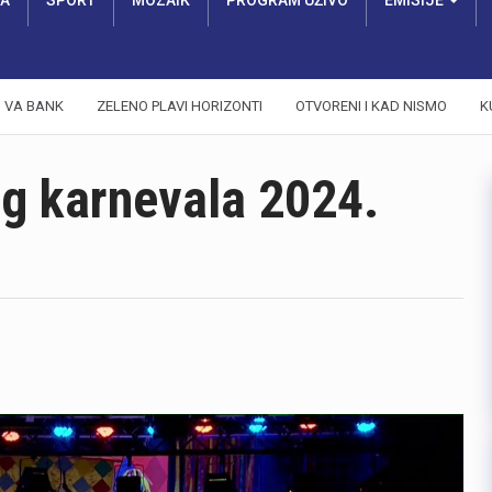
RA
SPORT
MOZAIK
PROGRAM UŽIVO
EMISIJE
VA BANK
ZELENO PLAVI HORIZONTI
OTVORENI I KAD NISMO
K
kog karnevala 2024.