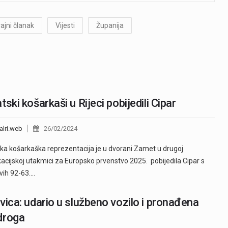
rajni članak
Vijesti
Županija
tski košarkaši u Rijeci pobijedili Cipar
alri.web
26/02/2024
ka košarkaška reprezentacija je u dvorani Zamet u drugoj
ikacijskoj utakmici za Europsko prvenstvo 2025. pobijedila Cipar s
ivih 92-63.…
vica: udario u službeno vozilo i pronađena
droga