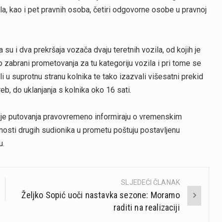
la, kao i pet pravnih osoba, četiri odgovorne osobe u pravnoj
u i dva prekršaja vozača dvaju teretnih vozila, od kojih je
 o zabrani prometovanja za tu kategoriju vozila i pri tome se
i u suprotnu stranu kolnika te tako izazvali višesatni prekid
b, do uklanjanja s kolnika oko 16 sati.
je putovanja pravovremeno informiraju o vremenskim
rnosti drugih sudionika u prometu poštuju postavljenu
u.
SLJEDEĆI ČLANAK
Željko Sopić uoči nastavka sezone: Moramo
raditi na realizaciji