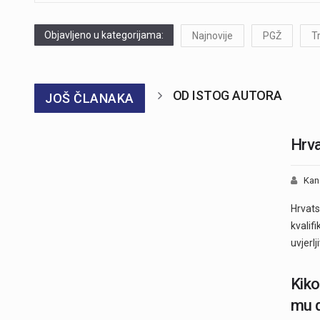
Objavljeno u kategorijama:
Najnovije
PGŽ
T
OD ISTOG AUTORA
JOŠ ČLANAKA
Hrva
Kan
Hrvats
kvalif
uvjerlj
Kiko
mu 