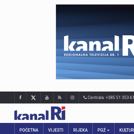
Centrala: +385 51 353 6
POČETNA
VIJESTI
RIJEKA
PGŽ
KULTU