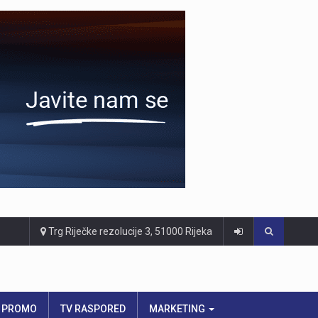
Trg Riječke rezolucije 3, 51000 Rijeka
PROMO
TV RASPORED
MARKETING