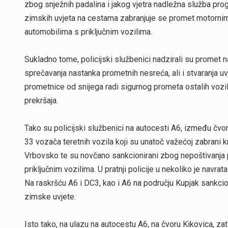
zbog snježnih padalina i jakog vjetra nadležna služba pr
zimskih uvjeta na cestama zabranjuje se promet motornim
automobilima s priključnim vozilima.
Sukladno tome, policijski službenici nadzirali su promet na
sprečavanja nastanka prometnih nesreća, ali i stvaranja 
prometnice od snijega radi sigurnog prometa ostalih vozila.
prekršaja.
Tako su policijski službenici na autocesti A6, između čvora
33 vozača teretnih vozila koji su unatoč važećoj zabrani 
Vrbovsko te su novčano sankcionirani zbog nepoštivanja
priključnim vozilima. U pratnji policije u nekoliko je navr
Na raskršću A6 i DC3, kao i A6 na području Kupjak sankcion
zimske uvjete.
Isto tako, na ulazu na autocestu A6, na čvoru Kikovica, za