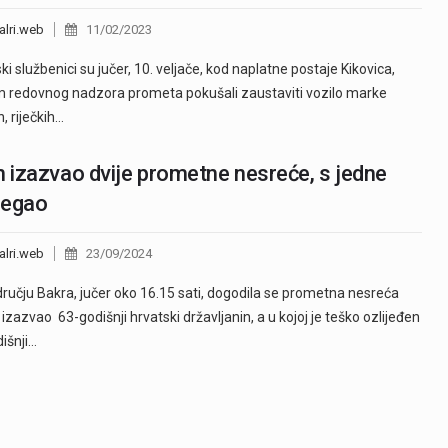
alri.web
11/02/2023
ski službenici su jučer, 10. veljače, kod naplatne postaje Kikovica,
m redovnog nadzora prometa pokušali zaustaviti vozilo marke
, riječkih…
n izazvao dvije prometne nesreće, s jedne
jegao
alri.web
23/09/2024
ručju Bakra, jučer oko 16.15 sati, dogodila se prometna nesreća
e izazvao 63-godišnji hrvatski državljanin, a u kojoj je teško ozlijeđen
išnji…