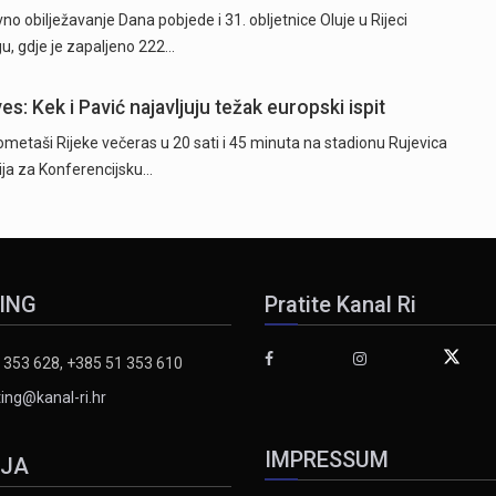
o obilježavanje Dana pobjede i 31. obljetnice Oluje u Rijeci
u, gdje je zapaljeno 222…
es: Kek i Pavić najavljuju težak europski ispit
taši Rijeke večeras u 20 sati i 45 minuta na stadionu Rujevica
cija za Konferencijsku…
ING
Pratite Kanal Ri
 353 628, +385 51 353 610
ing@kanal-ri.hr
IMPRESSUM
IJA