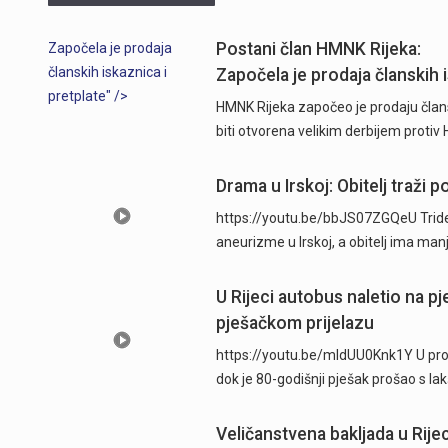
Postani član HMNK Rijeka:
Započela je prodaja
članskih iskaznica i
Započela je prodaja članskih i
pretplate" />
HMNK Rijeka započeo je prodaju člans
biti otvorena velikim derbijem protiv
Drama u Irskoj: Obitelj traži
https://youtu.be/bbJS07ZGQeU Trides
aneurizme u Irskoj, a obitelj ima man
U Rijeci autobus naletio na p
pješačkom prijelazu
https://youtu.be/mldUU0Knk1Y U prome
dok je 80-godišnji pješak prošao s l
Veličanstvena bakljada u Rijec