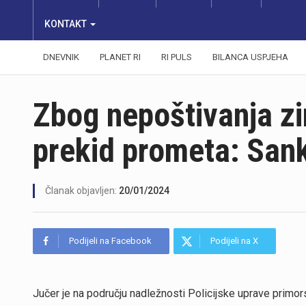
KONTAKT
DNEVNIK
PLANET RI
RI PULS
BILANCA USPJEHA
Zbog nepoštivanja zi
prekid prometa: San
Članak objavljen:
20/01/2024
Podijeli na Facebook
Podijeli na X
Jučer je na području nadležnosti Policijske uprave primo