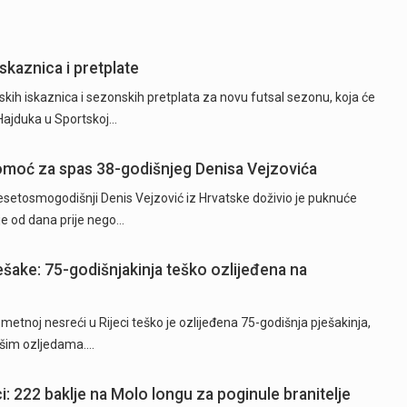
skaznica i pretplate
kih iskaznica i sezonskih pretplata za novu futsal sezonu, koja će
 Hajduka u Sportskoj…
 pomoć za spas 38-godišnjeg Denisa Vejzovića
etosmogodišnji Denis Vejzović iz Hrvatske doživio je puknuće
je od dana prije nego…
ješake: 75-godišnjakinja teško ozlijeđena na
tnoj nesreći u Rijeci teško je ozlijeđena 75-godišnja pješakinja,
akšim ozljedama.…
i: 222 baklje na Molo longu za poginule branitelje