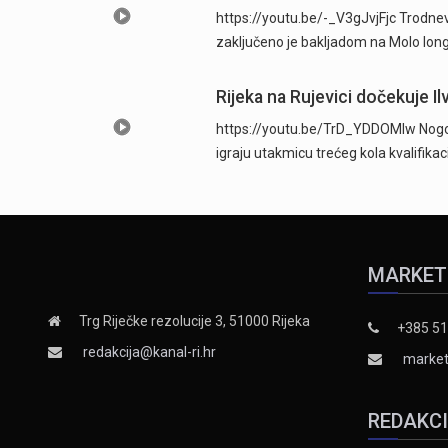
https://youtu.be/-_V3gJvjFjc Trodnevn
zaključeno je bakljadom na Molo long
Rijeka na Rujevici dočekuje Ilv
https://youtu.be/TrD_YDDOMIw Nogome
igraju utakmicu trećeg kola kvalifika
MARKET
Trg Riječke rezolucije 3, 51000 Rijeka
+385 51
redakcija@kanal-ri.hr
market
REDAKC