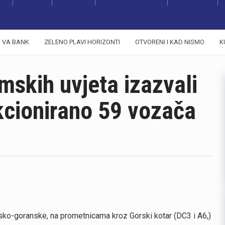
VA BANK
ZELENO PLAVI HORIZONTI
OTVORENI I KAD NISMO
K
mskih uvjeta izazvali
kcionirano 59 vozača
rsko-goranske, na prometnicama kroz Gorski kotar (DC3 i A6,)