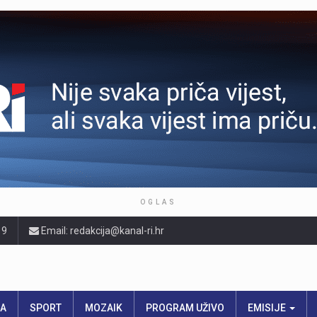
OGLAS
19
Email: redakcija@kanal-ri.hr
RA
SPORT
MOZAIK
PROGRAM UŽIVO
EMISIJE