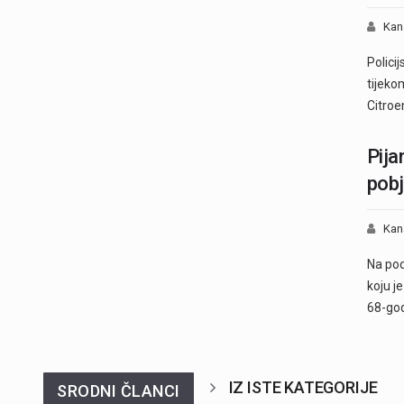
Kan
Policij
tijeko
Citroen
Pija
pob
Kan
Na pod
koju j
68-god
IZ ISTE KATEGORIJE
SRODNI ČLANCI