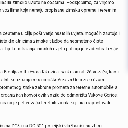
oglasila zimske uvjete na cestama. Podsjećamo, za vrijeme
 vozilima koja nemaju propisanu zimsku opremu i teretnim
 cestama u cilju poštivanja nastalih uvjeta, mogućih zastoja i
uvjeta djelatnicima zimske službe da nesmetano čiste
 Tijekom trajanja zimskih uvjeta policija je evidentirala više
 Bosiljevo II i čvora Kikovica, sankcionirali 26 vozača, kao i
kretali se iz smjera odmorišta Vukova Gorica do čvora
 prometnog znaka zabrane prometa za teretne automobile s
ata organiziran konvoj ovih vozila do odmorišta Vukove Gorice.
irano je pet vozača teretnih vozila koji nisu ispoštovali
tim na DC3 i na DC 501 policijski službenici su zbog