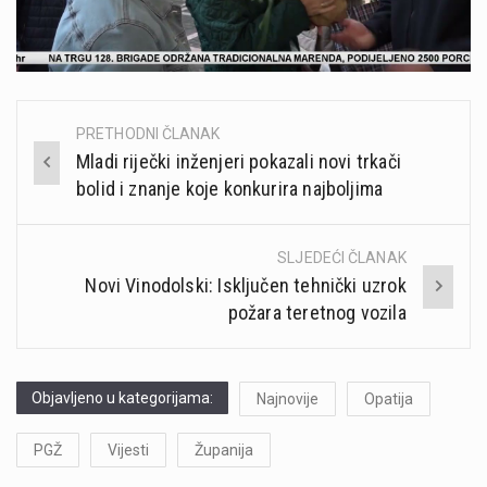
PRETHODNI ČLANAK
Post
Mladi riječki inženjeri pokazali novi trkači
navigation
bolid i znanje koje konkurira najboljima
SLJEDEĆI ČLANAK
​Novi Vinodolski: Isključen tehnički uzrok
požara teretnog vozila
Objavljeno u kategorijama:
Najnovije
Opatija
PGŽ
Vijesti
Županija