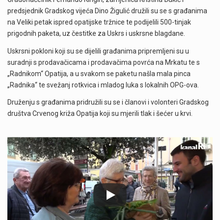
predsjednik Gradskog vijeća Dino Žigulić družili su se s građanima
na Veliki petak ispred opatijske tržnice te podijelili 500-tinjak
prigodnih paketa, uz čestitke za Uskrs i uskrsne blagdane.
Uskrsni pokloni koji su se dijelili građanima pripremljeni su u
suradnji s prodavačicama i prodavačima povrća na Mrkatu te s
„Radnikom“ Opatija, a u svakom se paketu našla mala pinca
„Radnika“ te svežanj rotkvica i mladog luka s lokalnih OPG-ova.
Druženju s građanima pridružili su se i članovi i volonteri Gradskog
društva Crvenog križa Opatija koji su mjerili tlak i šećer u krvi.