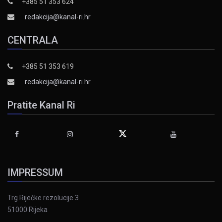
+385 51 353 624
redakcija@kanal-ri.hr
CENTRALA
+385 51 353 619
redakcija@kanal-ri.hr
Pratite Kanal Ri
IMPRESSUM
Trg Riječke rezolucije 3
51000 Rijeka