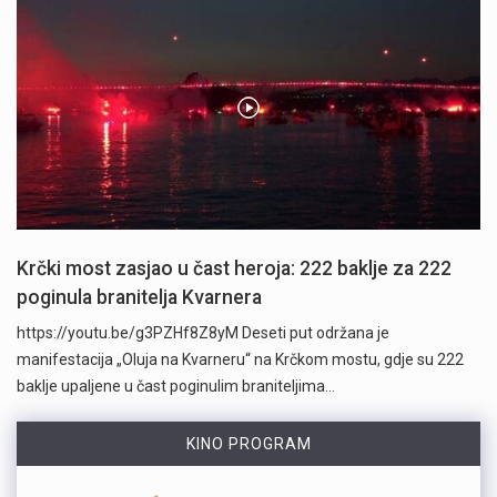
Krčki most zasjao u čast heroja: 222 baklje za 222
poginula branitelja Kvarnera
https://youtu.be/g3PZHf8Z8yM Deseti put održana je
manifestacija „Oluja na Kvarneru“ na Krčkom mostu, gdje su 222
baklje upaljene u čast poginulim braniteljima…
KINO PROGRAM