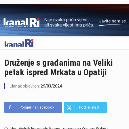
OGLAS
Druženje s građanima na Veliki
petak ispred Mrkata u Opatiji
Članak objavljen:
29/03/2024
Podijeli na Facebook
Podijeli na X
Gradonačelnik Fernando Kirigin, zamjenica Kristina Đukić i