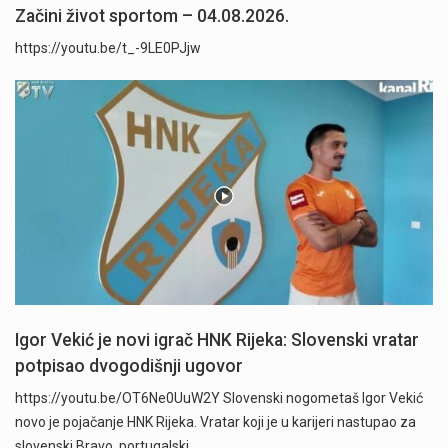
Začini život sportom – 04.08.2026.
https://youtu.be/t_-9LE0PJjw
Igor Vekić je novi igrač HNK Rijeka: Slovenski vratar
potpisao dvogodišnji ugovor
https://youtu.be/OT6Ne0UuW2Y Slovenski nogometaš Igor Vekić
novo je pojačanje HNK Rijeka. Vratar koji je u karijeri nastupao za
slovenski Bravo, portugalski…