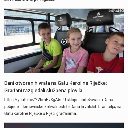
Dani otvorenih vrata na Gatu Karoline Riječke:
Građani razgledali službena plovila
https://youtu.be/YVbmHv3gA5o U sklopu obilježavanja Dana
pobjede i domovinske zahvalnosti te Dana hrvatskih branitelja, na
Gatu Karoline Riječke u Rijeci građanima…