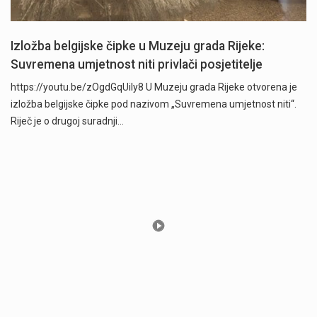
Izložba belgijske čipke u Muzeju grada Rijeke:
Suvremena umjetnost niti privlači posjetitelje
https://youtu.be/zOgdGqUily8 U Muzeju grada Rijeke otvorena je
izložba belgijske čipke pod nazivom „Suvremena umjetnost niti“.
Riječ je o drugoj suradnji…