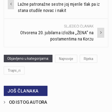
Post
Lažne patronažne sestre joj mjerile tlak pa iz
navigation
stana otuđile novac i nakit
SLJEDEĆI ČLANAK
Otvorena 20. jubilarna izložba „ŽENA“ na
postamentima na Korzu
Objavljeno u kategorijama:
Najnovije
Rijeka
Trajni_ri
JOŠ ČLANAKA
OD ISTOG AUTORA