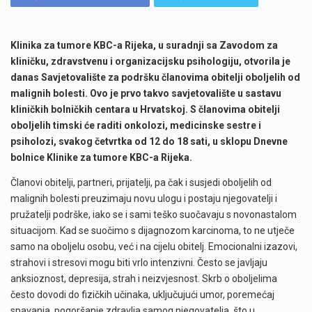
Klinika za tumore KBC-a Rijeka, u suradnji sa Zavodom za
kliničku, zdravstvenu i organizacijsku psihologiju, otvorila je
danas Savjetovalište za podršku članovima obitelji oboljelih od
malignih bolesti. Ovo je prvo takvo savjetovalište u sastavu
kliničkih bolničkih centara u Hrvatskoj. S članovima obitelji
oboljelih timski će raditi onkolozi, medicinske sestre i
psiholozi, svakog četvrtka od 12 do 18 sati, u sklopu Dnevne
bolnice Klinike za tumore KBC-a Rijeka.
Članovi obitelji, partneri, prijatelji, pa čak i susjedi oboljelih od
malignih bolesti preuzimaju novu ulogu i postaju njegovatelji i
pružatelji podrške, iako se i sami teško suočavaju s novonastalom
situacijom. Kad se suočimo s dijagnozom karcinoma, to ne utječe
samo na oboljelu osobu, već i na cijelu obitelj. Emocionalni izazovi,
strahovi i stresovi mogu biti vrlo intenzivni. Često se javljaju
anksioznost, depresija, strah i neizvjesnost. Skrb o oboljelima
često dovodi do fizičkih učinaka, uključujući umor, poremećaj
spavanja, pogoršanje zdravlja samog njegovatelja, što u