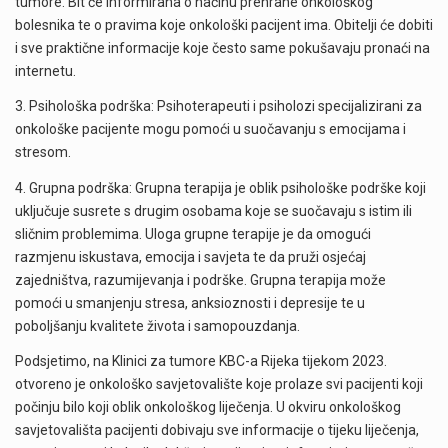
tumore. Bit će informirana o načinu prehrane onkološkog
bolesnika te o pravima koje onkološki pacijent ima. Obitelji će dobiti
i sve praktične informacije koje često same pokušavaju pronaći na
internetu.
3. Psihološka podrška: Psihoterapeuti i psiholozi specijalizirani za
onkološke pacijente mogu pomoći u suočavanju s emocijama i
stresom.
4. Grupna podrška: Grupna terapija je oblik psihološke podrške koji
uključuje susrete s drugim osobama koje se suočavaju s istim ili
sličnim problemima. Uloga grupne terapije je da omogući
razmjenu iskustava, emocija i savjeta te da pruži osjećaj
zajedništva, razumijevanja i podrške. Grupna terapija može
pomoći u smanjenju stresa, anksioznosti i depresije te u
poboljšanju kvalitete života i samopouzdanja.
Podsjetimo, na Klinici za tumore KBC-a Rijeka tijekom 2023.
otvoreno je onkološko savjetovalište koje prolaze svi pacijenti koji
počinju bilo koji oblik onkološkog liječenja. U okviru onkološkog
savjetovališta pacijenti dobivaju sve informacije o tijeku liječenja,