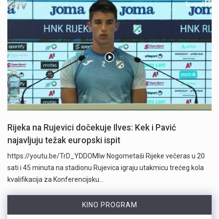
Rijeka na Rujevici dočekuje Ilves: Kek i Pavić
najavljuju težak europski ispit
https://youtu.be/TrD_YDDOMIw Nogometaši Rijeke večeras u 20
sati i 45 minuta na stadionu Rujevica igraju utakmicu trećeg kola
kvalifikacija za Konferencijsku…
KINO PROGRAM