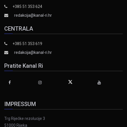
+385 51 353 624
redakcija@kanal-ri.hr
CENTRALA
+385 51 353 619
redakcija@kanal-ri.hr
Pratite Kanal Ri
IMPRESSUM
Trg Riječke rezolucije 3
51000 Rijeka