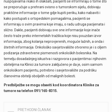
nuspojavama i kako ih olakšati, pacijenti se informiraju o tome što
se preporučuje u prehrani ovisno o tumorskom sijelu, dobivaju
praktične informacije o tome gdje kupiti periku, kako nabaviti i
kako postupati s ortopedskim pomagalima, pacijenti se
informiraju o svim pravima koje imaju, o radu udruga pacijenata i
slično. Dakle, pacijenti dobivaju sve one informacije koje inače
često traže preko internetskih tražilica koje nisu pouzdan izvor
informacija, zbog kolanja neprovjerenih, moguće lažnih, a onda i
štetnih informacija. Onkološko savjetovalište otvoreno je i s ciljem
podizanja zdravstvene pismenosti onkoloških bolesnika. Na
temelju dosadašnjeg iskustva i razgovora s pacijentima i njihovim
obiteljima na Klinici za tumore zaključeno je da je, osim samom
onkološkom pacijentu, potrebno i savjetovalište za podršku
članovima obitelji oboljelih od malignih bolesti.
Predbilježbe se mogu obaviti kod koordinatora Klinike za
tumore na telefon 091/165-8315.
PRETHODNI ČLANAK