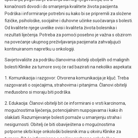
konačnosti dovodi i do smanjenja kvalitete života pacijenta.
Podrška i informiranje potrebni su kako bi se pripremili za složene
fizičke, psihološke, socijalne i duhovne učinke suočavanja s bolesti.
Od kvalitete njege uvelike ovisi i kvaliteta života bolesnika i
rezultati liječenja. Potreba za pomoći posebno je važna s obzirom
na povećanje ukupnog preživljavanja pacijenata zahvaljujući
kontinuiranom napretku u onkologiji.
Savjetovalište za podršku članovima obitelji oboljelih od malignih
bolesti Klinike za tumore svoj će rad bazirati na nekoliko aspekata:
1. Komunikacija i razgovor: Otvorena komunikacija je ključ. Treba
razgovarati o osjećajima, strahovima i pitanjima. Članovi obitelji
međusobno si moraju biti podrška.
2. Edukacija: Članovi obitelji bit će informirani o vrsti karcinoma,
mogućnostima liječenja, potencijalnim nuspojavama i kako ih
olakšati. Razumijevanje bolesti pomaže u smanjenju straha i
nesigurnosti. Obitelj će biti obaviještena o mogućnostima
potporne skrbi koje onkološki bolesnik ima u okviru Klinike za