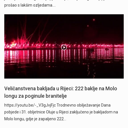
prošao s lakšim ozljedama.…
Veličanstvena bakljada u Rijeci: 222 baklje na Molo
longu za poginule branitelje
https://youtu.be/-_V3gJvjFjc Trodnevno obilježavanje Dana
pobjede i 31. obljetnice Oluje u Rijeci zaključeno je bakljadom na
Molo longu, gdje je zapaljeno 222…