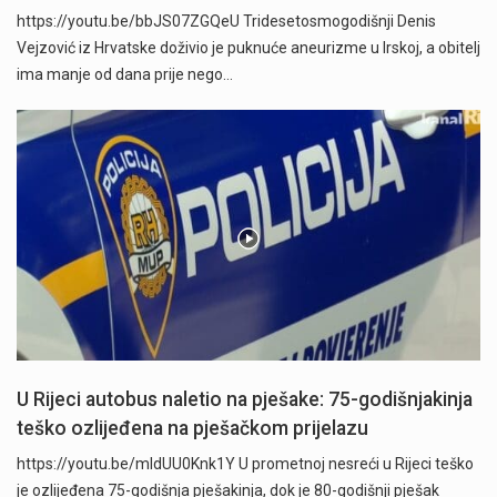
https://youtu.be/bbJS07ZGQeU Tridesetosmogodišnji Denis
Vejzović iz Hrvatske doživio je puknuće aneurizme u Irskoj, a obitelj
ima manje od dana prije nego…
U Rijeci autobus naletio na pješake: 75-godišnjakinja
teško ozlijeđena na pješačkom prijelazu
https://youtu.be/mldUU0Knk1Y U prometnoj nesreći u Rijeci teško
je ozlijeđena 75-godišnja pješakinja, dok je 80-godišnji pješak