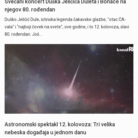
Svečani koncert Duška Jeličića Duleta i Bonace na
njegov 80. rođendan
Duško Jeličić Dule, istinska legenda čakavske glazbe, "otac ČA-
vala" i "najboji čovek na svete", ove godine, i to 12. kolovoza, slavi
80. rođendan. Još…
Astronomski spektakl 12. kolovoza: Tri velika
nebeska događaja u jednom danu