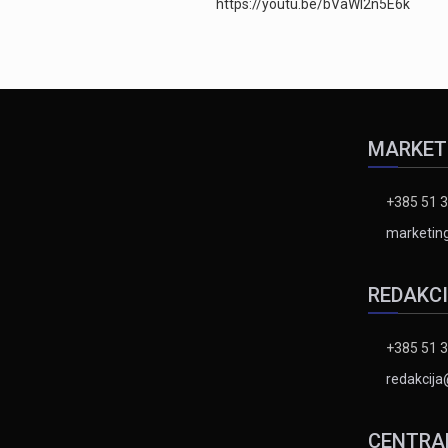
https://youtu.be/bVaWI2n5E6k
MARKET
+385 51 3
marketing
REDAKC
+385 51 
redakcija
CENTRA