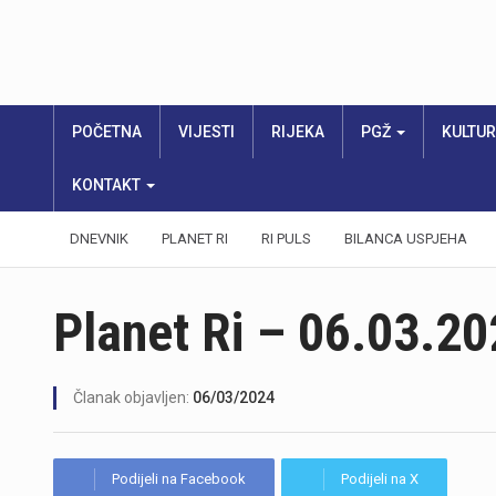
POČETNA
VIJESTI
RIJEKA
PGŽ
KULTU
KONTAKT
DNEVNIK
PLANET RI
RI PULS
BILANCA USPJEHA
Planet Ri – 06.03.20
Članak objavljen:
06/03/2024
Podijeli na Facebook
Podijeli na X