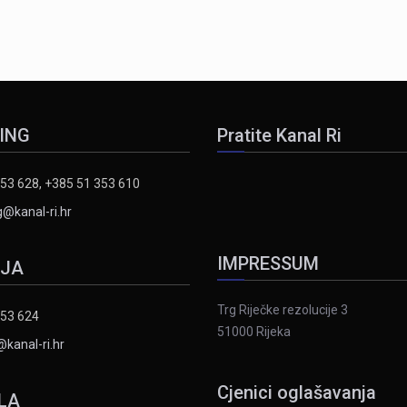
ING
Pratite Kanal Ri
53 628, +385 51 353 610
@kanal-ri.hr
IMPRESSUM
IJA
Trg Riječke rezolucije 3
353 624
51000 Rijeka
@kanal-ri.hr
Cjenici oglašavanja
LA