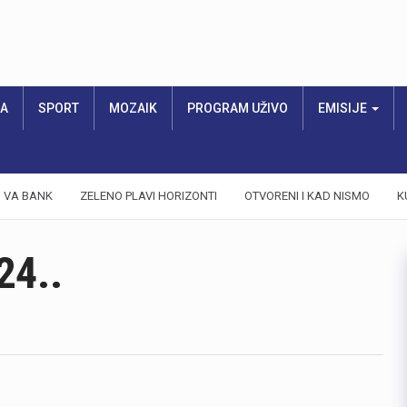
RA
SPORT
MOZAIK
PROGRAM UŽIVO
EMISIJE
VA BANK
ZELENO PLAVI HORIZONTI
OTVORENI I KAD NISMO
K
24..