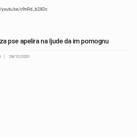
://youtu.be/c9nRd_b2XDc
 za pse apelira na ljude da im pomognu
c
28/12/2020