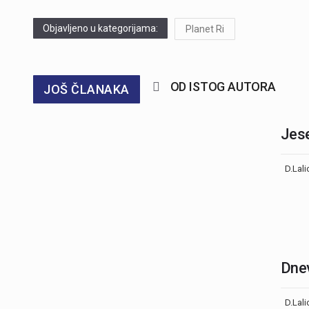
Objavljeno u kategorijama:
Planet Ri
OD ISTOG AUTORA
JOŠ ČLANAKA
Jese
D.Lali
Dnev
D.Lali