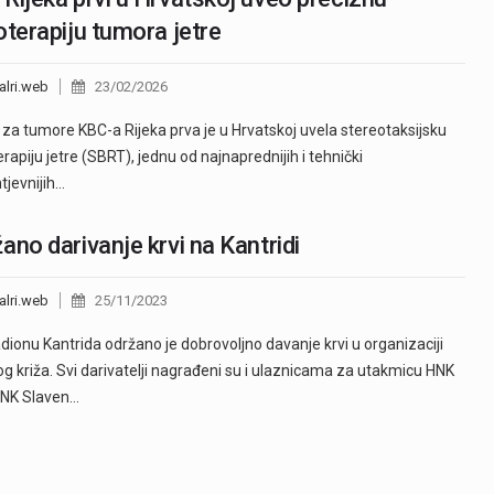
oterapiju tumora jetre
alri.web
23/02/2026
a za tumore KBC-a Rijeka prva je u Hrvatskoj uvela stereotaksijsku
erapiju jetre (SBRT), jednu od najnaprednijih i tehnički
tjevnijih…
ano darivanje krvi na Kantridi
alri.web
25/11/2023
dionu Kantrida održano je dobrovoljno davanje krvi u organizaciji
g križa. Svi darivatelji nagrađeni su i ulaznicama za utakmicu HNK
 NK Slaven…