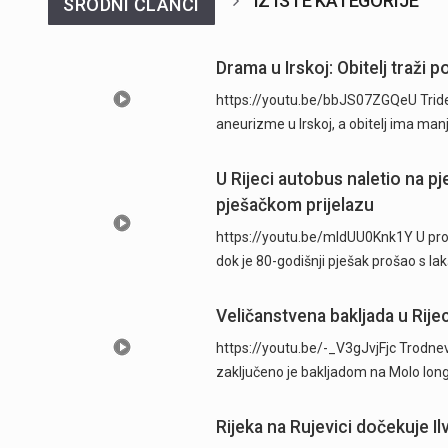
IZ ISTE KATEGORIJE
SRODNI ČLANCI
Drama u Irskoj: Obitelj traži
https://youtu.be/bbJS07ZGQeU Trides
aneurizme u Irskoj, a obitelj ima man
U Rijeci autobus naletio na p
pješačkom prijelazu
https://youtu.be/mldUU0Knk1Y U prome
dok je 80-godišnji pješak prošao s l
Veličanstvena bakljada u Rijec
https://youtu.be/-_V3gJvjFjc Trodnevn
zaključeno je bakljadom na Molo long
Rijeka na Rujevici dočekuje Ilv