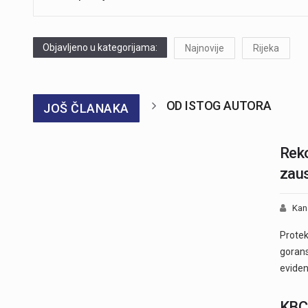
Objavljeno u kategorijama:
Najnovije
Rijeka
OD ISTOG AUTORA
JOŠ ČLANAKA
​Rek
zaus
Kan
Protek
gorans
eviden
KBC 