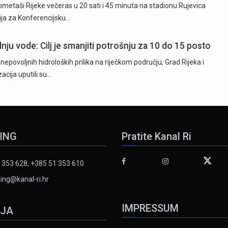
taši Rijeke večeras u 20 sati i 45 minuta na stadionu Rujevica
cija za Konferencijsku…
nju vode: Cilj je smanjiti potrošnju za 10 do 15 posto
epovoljnih hidroloških prilika na riječkom području, Grad Rijeka i
cija uputili su…
ING
Pratite Kanal Ri
 353 628, +385 51 353 610
ing@kanal-ri.hr
IMPRESSUM
IJA