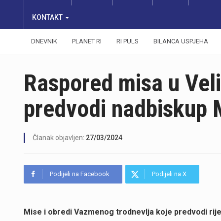
KONTAKT
DNEVNIK
PLANET RI
RI PULS
BILANCA USPJEHA
Raspored misa u Vel
predvodi nadbiskup 
Članak objavljen:
27/03/2024
Podijeli na Facebook
Podijeli na X
Mise i obredi Vazmenog trodnevlja koje predvodi rij