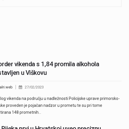
order vikenda s 1,84 promila alkohola
tavljen u Viškovu
alri.web
27/02/2023
log vikenda na području u nadležnosti Policijske uprave primorsko-
ke proveden je pojačan nadzor u prometu te su pri tome
tirana 148 prometnih…
Rijeka prvi u Hrvatskoj uveo preciznu