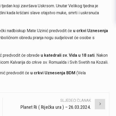
tjedan koji završava Uskrsom. Unutar Velikog tjedna je
odini kada kršćani slave otajstvo muke, smrti i uskrsnuća
ečki nadbiskup Mate Uzinić predvodit će
u crkvi Uznesenja
mboličnom obredu pranja nogu sudjelovat će osobe s
ić predvodit će obrede
u katedrali sv. Vida u 18 sati
. Nakon
licom Kalvarija do crkve sv. Romualda i Svih Svetih na Kozali.
inić predvodit će
u crkvi Uznesenja BDM
(Vela
SLJEDEĆI ČLANAK
Planet Ri ( Riječka ura ) – 26.03.2024.