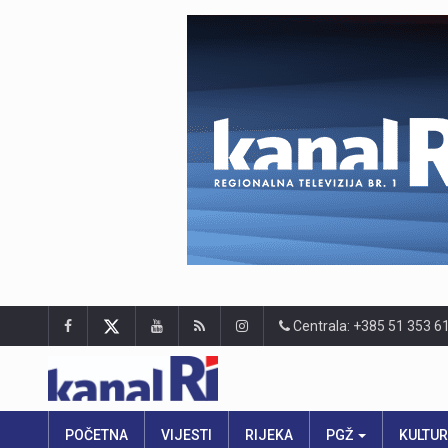
Centrala: +385 51 353 6
POČETNA
VIJESTI
RIJEKA
PGŽ
KULTU