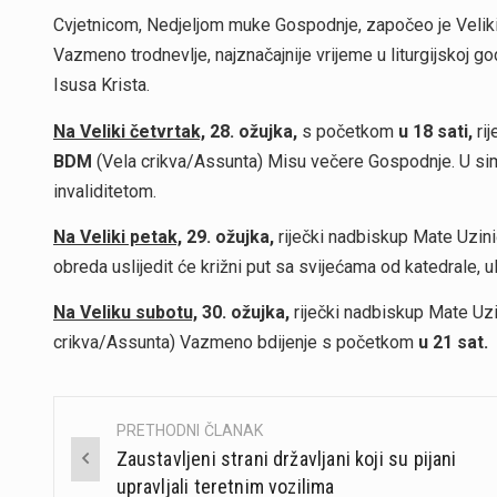
Cvjetnicom, Nedjeljom muke Gospodnje, započeo je Veliki 
Vazmeno trodnevlje, najznačajnije vrijeme u liturgijskoj g
Isusa Krista.
Na Veliki četvrtak,
28. ožujka,
s početkom
u 18 sati,
rij
BDM
(Vela crikva/Assunta) Misu večere Gospodnje. U si
invaliditetom.
Na Veliki petak,
29. ožujka,
riječki nadbiskup Mate Uzin
obreda uslijedit će križni put sa svijećama od katedrale, u
Na Veliku subotu,
30. ožujka,
riječki nadbiskup Mate Uz
crikva/Assunta) Vazmeno bdijenje s početkom
u 21 sat.
PRETHODNI ČLANAK
Post
Zaustavljeni strani državljani koji su pijani
navigation
upravljali teretnim vozilima