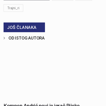
Trajni_ri
JOŠ ČLANAKA
OD ISTOG AUTORA
Komnen Andrić novi je igrač Rijeke