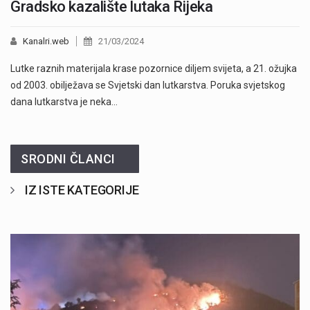
Gradsko kazalište lutaka Rijeka
Kanalri.web
21/03/2024
Lutke raznih materijala krase pozornice diljem svijeta, a 21. ožujka
od 2003. obilježava se Svjetski dan lutkarstva. Poruka svjetskog
dana lutkarstva je neka…
SRODNI ČLANCI
IZ ISTE KATEGORIJE
" />