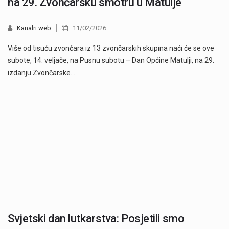
na 29. Zvončarsku smotru u Matulje
Kanalri.web
11/02/2026
Više od tisuću zvončara iz 13 zvončarskih skupina naći će se ove
subote, 14. veljače, na Pusnu subotu – Dan Općine Matulji, na 29.
izdanju Zvončarske…
Svjetski dan lutkarstva: Posjetili smo