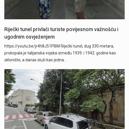
Riječki tunel privlači turiste povijesnom važnošću i
ugodnim osvježenjem
https://youtu.be/jr4h8J51PBM Riječki tunel, dug 330 metara,
prokopala je talijanska vojska između 1939. i 1942. godine kao
sklonište, a danas služi kao jedna…