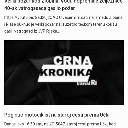
Veliki požar kod Zlobina: Vodu dopremale željeznice,
40-ak vatrogasaca gasilo požar
https://youtu.be/Gad20jtIOAQ U večernjim satima između Zlobina
i Plase buknuo je veliki požar na izuzetno teškom terenu koji su
gasili vatrogasci iz JVP Rijeka…
Poginuo motociklist na staroj cesti prema Učki
Danas, oko 16.50 sati, na ŽC-5047, staroj cesti prema Učki, kod