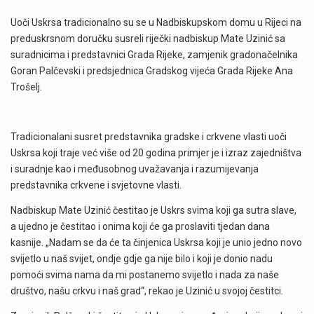
Uoči Uskrsa tradicionalno su se u Nadbiskupskom domu u Rijeci na
preduskrsnom doručku susreli riječki nadbiskup Mate Uzinić sa
suradnicima i predstavnici Grada Rijeke, zamjenik gradonačelnika
Goran Palčevski i predsjednica Gradskog vijeća Grada Rijeke Ana
Trošelj.
Tradicionalani susret predstavnika gradske i crkvene vlasti uoči
Uskrsa koji traje već više od 20 godina primjer je i izraz zajedništva
i suradnje kao i međusobnog uvažavanja i razumijevanja
predstavnika crkvene i svjetovne vlasti.
Nadbiskup Mate Uzinić čestitao je Uskrs svima koji ga sutra slave,
a ujedno je čestitao i onima koji će ga proslaviti tjedan dana
kasnije. „Nadam se da će ta činjenica Uskrsa koji je unio jedno novo
svijetlo u naš svijet, ondje gdje ga nije bilo i koji je donio nadu
pomoći svima nama da mi postanemo svijetlo i nada za naše
društvo, našu crkvu i naš grad“, rekao je Uzinić u svojoj čestitci.