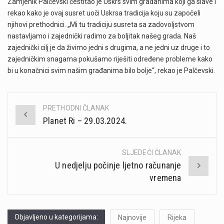
Zamjenik Palčevski čestitao je Uskrs svim građanima koji ga slave i
rekao kako je ovaj susret uoči Uskrsa tradicija koju su započeli
njihovi prethodnici. „Mi tu tradiciju susreta sa zadovoljstvom
nastavljamo i zajednički radimo za boljitak našeg grada. Naš
zajednički cilj je da živimo jedni s drugima, a ne jedni uz druge i to
zajedničkim snagama pokušamo riješiti određene probleme kako
bi u konačnici svim našim građanima bilo bolje“, rekao je Palčevski.
PRETHODNI ČLANAK
Post
Planet Ri – 29.03.2024.
navigation
SLJEDEĆI ČLANAK
U nedjelju počinje ljetno računanje
vremena
Objavljeno u kategorijama:
Najnovije
Rijeka