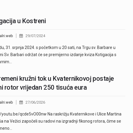
gacija u Kostreni
alri.web
29/07/2024
edu, 31. srpnja 2024. s početkom u 20 sati, na Trgu sv. Barbare u
ni Sv. Barbari održat će se premijerno izdanje kviza Kotigacija s
arnim…
remeni kružni tok u Kvaternikovoj postaje
ni rotor vrijedan 250 tisuća eura
alri.web
27/06/2026
//youtu.be/qcde5vO00nw Na raskrižju Kvaternikove i Ulice Martina
a na Vežici započeli su radovi na izgradnji fiksnog rotora, čime se
emeno…