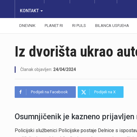
KONTAKT
DNEVNIK
PLANET RI
RI PULS
BILANCA USPJEHA
Iz dvorišta ukrao au
Članak objavljen:
24/04/2024
Podijeli na Facebook
Podijeli na X
Osumnjičenik je kazneno prijavlje
Policijski službenici Policijske postaje Delnice s isposta