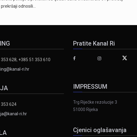
 prekršaji odnosili…
ING
Pratite Kanal Ri
 353 628, +385 51 353 610
ing@kanal-ri.hr
IMPRESSUM
IJA
Trg Riječke rezolucije 3
 353 624
51000 Rijeka
ja@kanal-ri.hr
Cjenici oglašavanja
LA