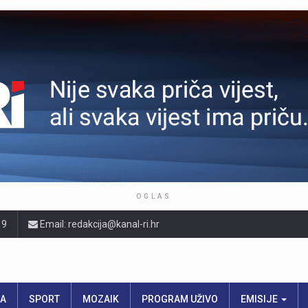
OGLAS
19
Email: redakcija@kanal-ri.hr
RA
SPORT
MOZAIK
PROGRAM UŽIVO
EMISIJE