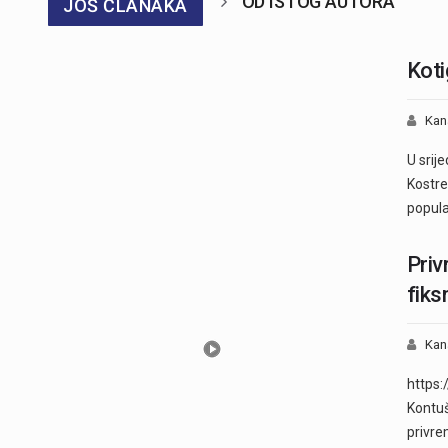
OD ISTOG AUTORA
JOŠ ČLANAKA
Koti
Kan
U srij
Kostre
popul
Priv
fiks
Kan
https:
Kontuš
privr