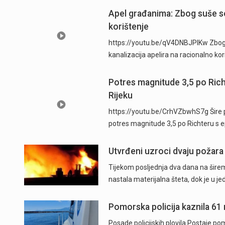
Apel građanima: Zbog suše se
korištenje
https://youtu.be/qV4DNBJPlKw Zbog d
kanalizacija apelira na racionalno ko
Potres magnitude 3,5 po Ric
Rijeku
https://youtu.be/CrhVZbwhS7g Šire p
potres magnitude 3,5 po Richteru s 
Utvrđeni uzroci dvaju požara
Tijekom posljednja dva dana na širem
nastala materijalna šteta, dok je u j
Pomorska policija kaznila 61
Posade policijskih plovila Postaje pom