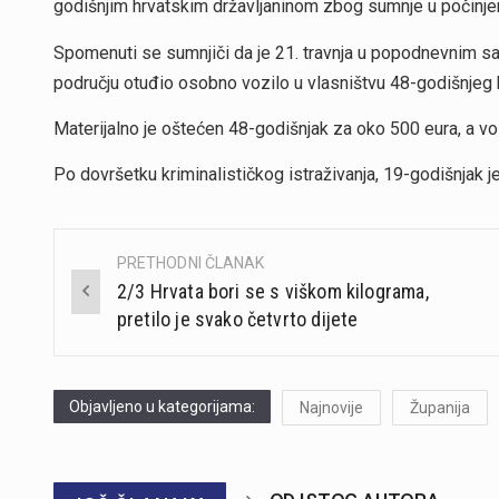
godišnjim hrvatskim državljaninom zbog sumnje u počinje
Spomenuti se sumnjiči da je 21. travnja u popodnevnim sa
području otuđio osobno vozilo u vlasništvu 48-godišnjeg 
Materijalno je oštećen 48-godišnjak za oko 500 eura, a vo
Po dovršetku kriminalističkog istraživanja, 19-godišnjak 
PRETHODNI ČLANAK
Post
2/3 Hrvata bori se s viškom kilograma,
navigation
pretilo je svako četvrto dijete
Objavljeno u kategorijama:
Najnovije
Županija