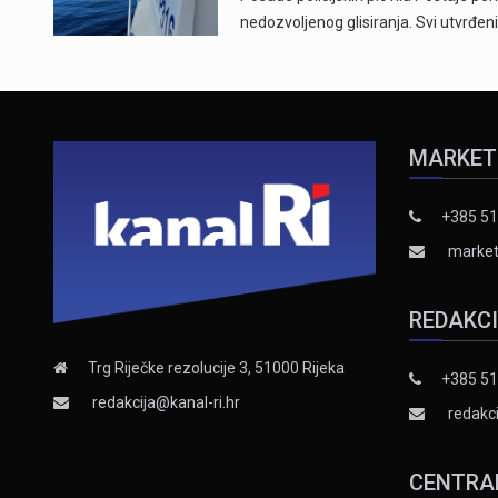
nedozvoljenog glisiranja. Svi utvrđeni
MARKET
+385 51
market
REDAKC
Trg Riječke rezolucije 3, 51000 Rijeka
+385 51
redakcija@kanal-ri.hr
redakci
CENTRA