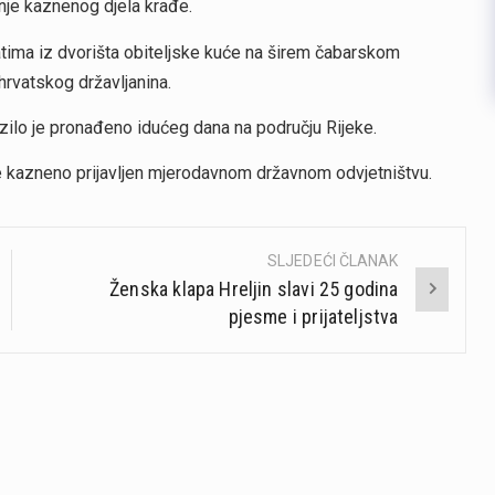
nje kaznenog djela krađe.
tima iz dvorišta obiteljske kuće na širem čabarskom
hrvatskog državljanina.
zilo je pronađeno idućeg dana na području Rijeke.
je kazneno prijavljen mjerodavnom državnom odvjetništvu.
SLJEDEĆI ČLANAK
Ženska klapa Hreljin slavi 25 godina
pjesme i prijateljstva