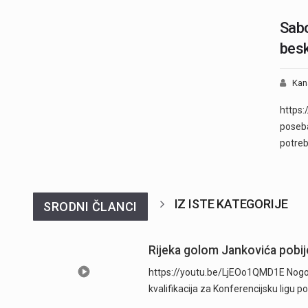
Sabo
besk
Kan
https:
poseba
potreb
IZ ISTE KATEGORIJE
SRODNI ČLANCI
Rijeka golom Jankovića pobije
https://youtu.be/LjEOo1QMD1E Nogometa
kvalifikacija za Konferencijsku ligu