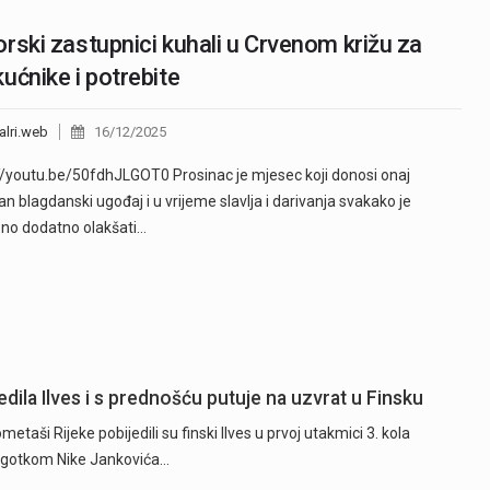
rski zastupnici kuhali u Crvenom križu za
ućnike i potrebite
alri.web
16/12/2025
//youtu.be/50fdhJLGOT0 Prosinac je mjesec koji donosi onaj
n blagdanski ugođaj i u vrijeme slavlja i darivanja svakako je
no dodatno olakšati…
dila Ilves i s prednošću putuje na uzvrat u Finsku
ši Rijeke pobijedili su finski Ilves u prvoj utakmici 3. kola
 pogotkom Nike Jankovića…