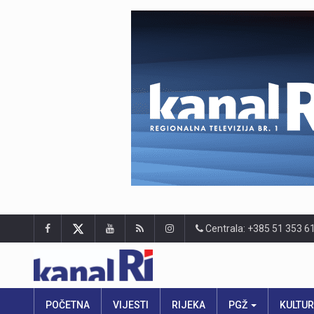
Centrala: +385 51 353 6
POČETNA
VIJESTI
RIJEKA
PGŽ
KULTU