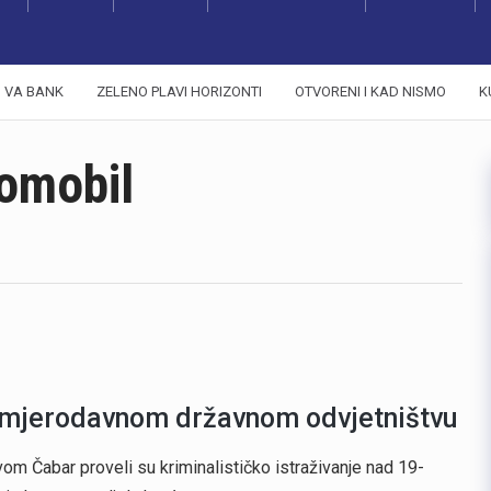
VA BANK
ZELENO PLAVI HORIZONTI
OTVORENI I KAD NISMO
K
tomobil
n mjerodavnom državnom odvjetništvu
vom Čabar proveli su kriminalističko istraživanje nad 19-