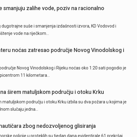
 smanjuju zalihe vode, poziv na racionalno
ugotrajne suše i smanjenja izdašnosti izvora, KD Vodovod i
rištenje vode na riječkom…
hteru noćas zatresao područje Novog Vinodolskog i
odručje Novog Vinodolskog i Rijeku noćas oko 1:20 sati pogodio je
epicentrom 11 kilometara…
 na širem matuljskom području i otoku Krku
 matuljskom području i otoku Krku izbila su dva požara u kojima je
ednom slučaju jedna…
 nautičara zbog nedozvoljenog glisiranja
orske policije u proteklih su tjedan dana evidentirale 61 prekršaj