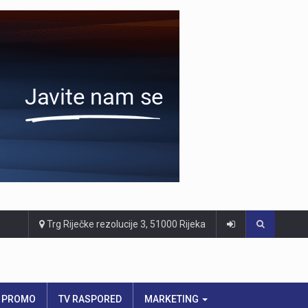
Trg Riječke rezolucije 3, 51000 Rijeka
PROMO
TV RASPORED
MARKETING