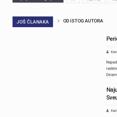
OD ISTOG AUTORA
JOŠ ČLANAKA
Peri
Kan
Napada
raskin
Dinamu
Naju
Sveu
Kan