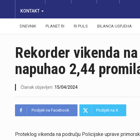
KONTAKT
DNEVNIK
PLANET RI
RI PULS
BILANCA USPJEHA
Rekorder vikenda na
napuhao 2,44 promil
Članak objavljen:
15/04/2024
Podijeli na Facebook
Podijeli na X
Proteklog vikenda na području Policijske uprave primorsk