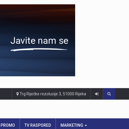
Trg Riječke rezolucije 3, 51000 Rijeka
PROMO
TV RASPORED
MARKETING