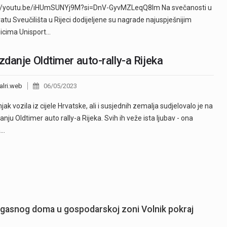
://youtu.be/iHUmSUNYj9M?si=DnV-GyvMZLeqQ8Im Na svečanosti u
atu Sveučilišta u Rijeci dodijeljene su nagrade najuspješnijim
icima Unisport…
izdanje Oldtimer auto-rally-a Rijeka
alri.web
06/05/2023
jak vozila iz cijele Hrvatske, ali i susjednih zemalja sudjelovalo je na
anju Oldtimer auto rally-a Rijeka. Svih ih veže ista ljubav - ona
a…
ogasnog doma u gospodarskoj zoni Volnik pokraj