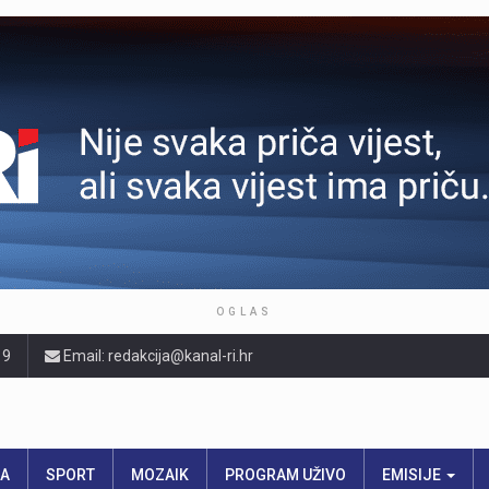
OGLAS
19
Email: redakcija@kanal-ri.hr
RA
SPORT
MOZAIK
PROGRAM UŽIVO
EMISIJE