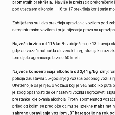
prometnih prekršaja.
Najviše je prekršaja prekoračenja
pod utjecajem alkohola – 18 te 17 prekršaja korištenja mob
Zabilježena su i dva prekršaja upravljanja vozilom pod zab
neregistriranim vozilom i prije stjecanja prava na upravljan
Najveća brzina od 116 km/h
zabilježena je 13. travnja 
gdje se vozač motocikla slovenskih registracijskih oznak
tom dijelu ograničenje brzine 60 km/h.
N
ajveća koncentracija alkohola od 2,44 g/kg
izmjerena
policija zaustavila 55-godišnjeg vozača osobnog vozila ri
Utvrđeno je da je riječ o vozaču koji je već nekoliko puta p
je zbog opasnosti da će nastaviti vožnju i ugrožavati sigu
prestanka djelovanja alkohola. Protiv spomenutog vozač
prijedlog kojim se predlože da mu se izrekne
maksimalna
zabrane upravljanja vozilom „B“ kategorije na rok od