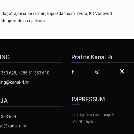
ugotrajne suše i smanjenja izdašnosti izvora, KD Vodovod i
rištenje vode na riječkom…
ING
Pratite Kanal Ri
 353 628, +385 51 353 610
ing@kanal-ri.hr
IMPRESSUM
IJA
Trg Riječke rezolucije 3
 353 624
51000 Rijeka
ja@kanal-ri.hr