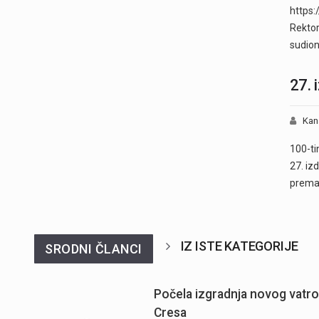
https
Rektor
sudion
27. 
Kan
100-tin
27. izd
prem
IZ ISTE KATEGORIJE
SRODNI ČLANCI
Počela izgradnja novog vatr
Cresa