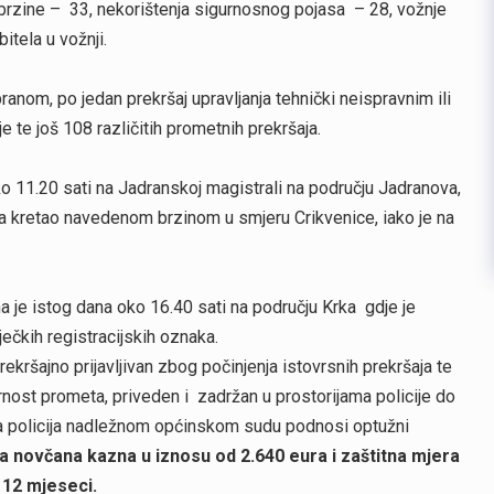
 brzine – 33, nekorištenja sigurnosnog pojasa – 28, vožnje
itela u vožnji.
ranom, po jedan prekršaj upravljanja tehnički neispravnim ili
je te još 108 različitih prometnih prekršaja.
oko 11.20 sati na Jadranskoj magistrali na području Jadranova,
a kretao navedenom brzinom u smjeru Crikvenice, iako je na
 je istog dana oko 16.40 sati na području Krka gdje je
ječkih registracijskih oznaka.
rekršajno prijavljivan zbog počinjenja istovrsnih prekršaja te
rnost prometa, priveden i zadržan u prostorijama policije do
a policija nadležnom općinskom sudu podnosi optužni
 novčana kazna u iznosu od 2.640 eura i zaštitna mjera
 12 mjeseci.