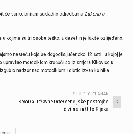
a bit će sankcionirani sukladno odredbama Z
akona o
u kojima su tri osobe teško, a deset ih je lakše ozlijeđeno.
mo nesreću koja se dogodila jučer oko 12 sati i u kojoj je
 je upravljao motociklom krećući se iz smjera Kikovice u
 izgubio nadzor nad motociklom i sletio izvan kolnika.
SLJEDEĆI ČLANAK
Smotra Državne intervencijske postrojbe
civilne zaštite Rijeka
panija