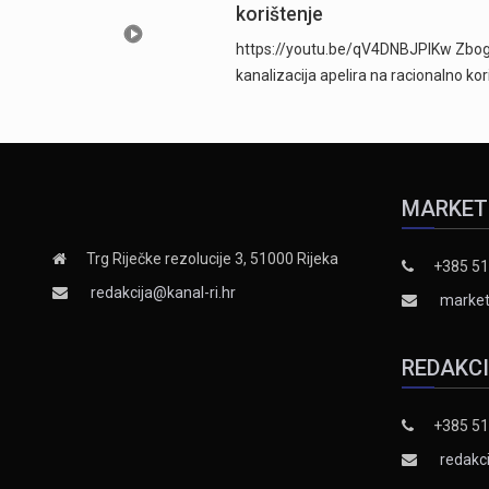
korištenje
https://youtu.be/qV4DNBJPlKw Zbog d
kanalizacija apelira na racionalno ko
MARKET
Trg Riječke rezolucije 3, 51000 Rijeka
+385 51
redakcija@kanal-ri.hr
market
REDAKC
+385 51
redakci