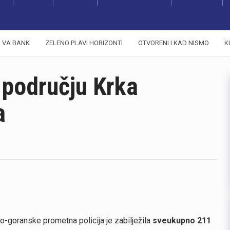
VA BANK
ZELENO PLAVI HORIZONTI
OTVORENI I KAD NISMO
K
 području Krka
a
o-goranske prometna policija je zabilježila
sveukupno 211