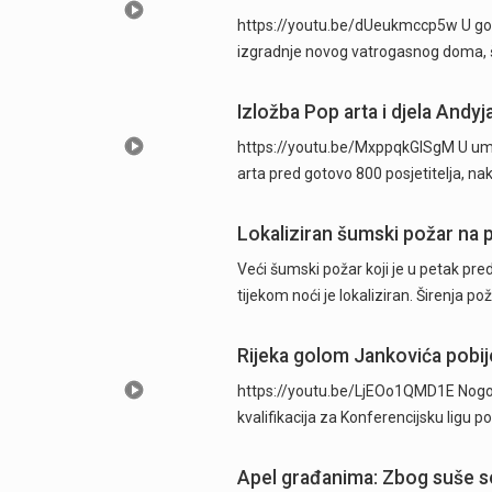
https://youtu.be/dUeukmccp5w U gosp
izgradnje novog vatrogasnog doma, š
Izložba Pop arta i djela Andyj
https://youtu.be/MxppqkGISgM U umje
arta pred gotovo 800 posjetitelja, n
Lokaliziran šumski požar na p
Veći šumski požar koji je u petak pre
tijekom noći je lokaliziran. Širenja po
Rijeka golom Jankovića pobije
https://youtu.be/LjEOo1QMD1E Nogometa
kvalifikacija za Konferencijsku ligu
Apel građanima: Zbog suše se