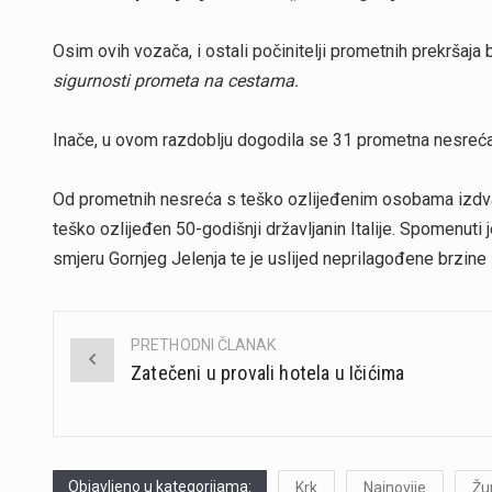
Osim ovih vozača, i ostali počinitelji prometnih prekršaj
sigurnosti prometa na cestama.
Inače, u ovom razdoblju dogodila se 31 prometna nesreća, 
Od prometnih nesreća s teško ozlijeđenim osobama izdvaja
teško ozlijeđen 50-godišnji državljanin Italije. Spomenuti
smjeru Gornjeg Jelenja te je uslijed neprilagođene brzine
PRETHODNI ČLANAK
Post
Zatečeni u provali hotela u Ičićima
navigation
Objavljeno u kategorijama:
Krk
Najnovije
Žu