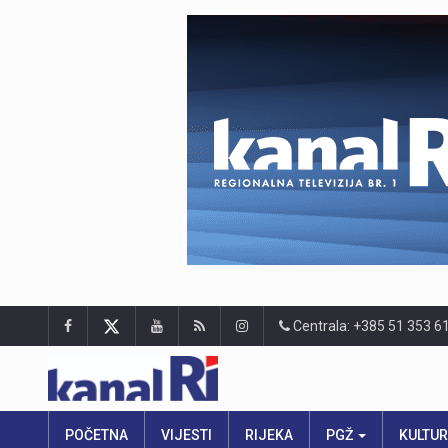
Centrala: +385 51 353 6
POČETNA
VIJESTI
RIJEKA
PGŽ
KULTU