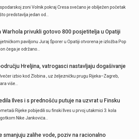
odarskoj zoni Volnik pokraj Cresa svečano je obilježen početak
to predstavlja jedan od…
a Warhola privukli gotovo 800 posjetitelja u Opatiji
tničkom paviljonu Juraj Šporer u Opatiji otvorena je izložba Pop
akon čega je održano…
odručju Hreljina, vatrogasci nastavljaju dogašivanje
dvečer izbio kod Zlobina , uz željezničku prugu Rijeka–Zagreb,
žara više…
dila Ilves i s prednošću putuje na uzvrat u Finsku
ši Rijeke pobijedili su finski Ilves u prvoj utakmici 3. kola
 pogotkom Nike Jankovića…
 smanjuju zalihe vode, poziv na racionalno