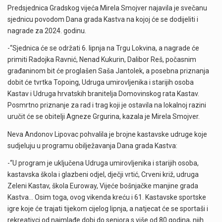
Predsjednica Gradskog vijeća Mirela Smojver najavila je svečanu
sjednicu povodom Dana grada Kastva na kojoj će se dodijeliti i
nagrade za 2024. godinu.
-“Sjednica će se održati 6. lipnja na Trgu Lokvina, a nagrade će
primiti Radojka Ravnić, Nenad Kukurin, Dalibor Reš, počasnim
građaninom bit će proglašen Saša Jantolek, a posebna priznanja
dobit će tvrtka Topoing, Udruga umirovljenika i starijih osoba
Kastav i Udruga hrvatskih branitelja Domovinskog rata Kastav.
Posmrtno priznanje za rad i trag koji je ostavila na lokalnoj razini
uručit će se obitelji Agneze Grgurina, kazala je Mirela Smojver.
Neva Andonov Lipovac pohvalila je brojne kastavske udruge koje
sudjeluju u programu obilježavanja Dana grada Kastva:
-“U program je uključena Udruga umirovljenika i starijih osoba,
kastavska škola i glazbeni odjel, dječji vrtić, Crveni križ, udruga
Zeleni Kastav, škola Euroway, Vijeće bošnjačke manjine grada
Kastva… Osim toga, ovog vikenda kreću i 61. Kastavske sportske
igre koje će trajati tijekom cijelog lipnja, a natjecat će se sportaši i
rekreativci od najmlađe dobi do seniora s više od 80 godina, njih