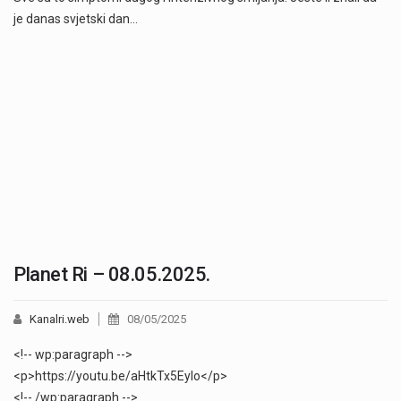
je danas svjetski dan…
Planet Ri – 08.05.2025.
Kanalri.web
08/05/2025
<!-- wp:paragraph -->
<p>https://youtu.be/aHtkTx5EyIo</p>
<!-- /wp:paragraph -->