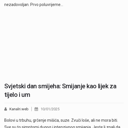
nezadovoljan. Prvo poluvrijeme…
Svjetski dan smijeha: Smijanje kao lijek za
tijelo i um
Kanalri.web
10/01/2025
Bolovi u trbuhu, grčenje mišića, suze. Zvuči loše, ali ne mora biti.
Sve su to simptomi dugog i intenzivnog smijanja. Jeste li znali da