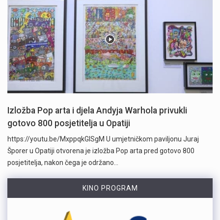
Izložba Pop arta i djela Andyja Warhola privukli
gotovo 800 posjetitelja u Opatiji
https://youtu.be/MxppqkGISgM U umjetničkom paviljonu Juraj
Šporer u Opatiji otvorena je izložba Pop arta pred gotovo 800
posjetitelja, nakon čega je održano…
KINO PROGRAM