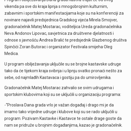
vikenda pa sve do kraja lipnja s mnogobrojnim kulturnim,
zabavnim i sportskim manifestacijama koje su na konferenciji za
novinare najavili predsjednica Gradskog vijeća Mirela Smojver,
gradonačelnik Matej Mostarac, voditeljica Ureda gradonačelnika
Neva Andonov Lipovac, savjetnica za društvene djelatnosti i
odnose s javnošću Andrea Bralić te predsjednik Glazbenog društva
Spinčići Zoran Butorac i organizator Festivala smijeha Oleg
Medica.
U program obilježavanja uključile su se brojne kastavske udruge
tako da će tijekom kraja svibnja i u lipnju svatko pronaći nešto za
sebe, od najmlađih Kastavaca i gostiju pa do umirovljenika.
Gradonačelnik Matej Mostarac zahvalio se svim udrugama i
sportskim klubovima koji su se uključili u organizaciju programa:
-“Proslava Dana grada vrlo je važan događaj i drago mi je da
imamo tako vrijedne udruge i klubove koji su se rado uključili u
program. Pozivam Kastavke i Kastavce te ostale drage goste da
nam se pridruže u brojnim događanjima, kazao je gradonačelnik.