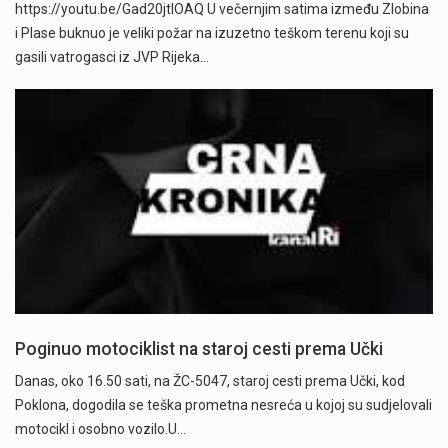
https://youtu.be/Gad20jtIOAQ U večernjim satima između Zlobina
i Plase buknuo je veliki požar na izuzetno teškom terenu koji su
gasili vatrogasci iz JVP Rijeka…
Poginuo motociklist na staroj cesti prema Učki
Danas, oko 16.50 sati, na ŽC-5047, staroj cesti prema Učki, kod
Poklona, dogodila se teška prometna nesreća u kojoj su sudjelovali
motocikl i osobno vozilo.U…