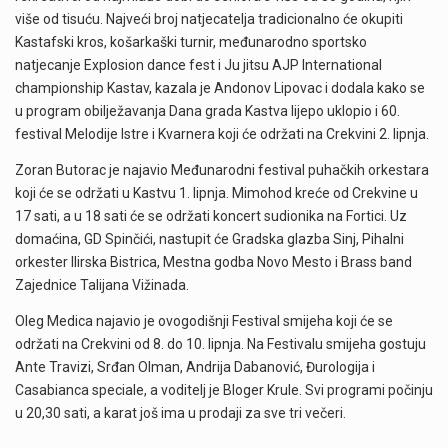
više od tisuću. Najveći broj natjecatelja tradicionalno će okupiti
Kastafski kros, košarkaški turnir, međunarodno sportsko
natjecanje Explosion dance fest i Ju jitsu AJP International
championship Kastav, kazala je Andonov Lipovac i dodala kako se
u program obilježavanja Dana grada Kastva lijepo uklopio i 60.
festival Melodije Istre i Kvarnera koji će održati na Crekvini 2. lipnja.
Zoran Butorac je najavio Međunarodni festival puhačkih orkestara
koji će se održati u Kastvu 1. lipnja. Mimohod kreće od Crekvine u
17 sati, a u 18 sati će se održati koncert sudionika na Fortici. Uz
domaćina, GD Spinčići, nastupit će Gradska glazba Sinj, Pihalni
orkester Ilirska Bistrica, Mestna godba Novo Mesto i Brass band
Zajednice Talijana Vižinada.
Oleg Medica najavio je ovogodišnji Festival smijeha koji će se
održati na Crekvini od 8. do 10. lipnja. Na Festivalu smijeha gostuju
Ante Travizi, Srđan Olman, Andrija Dabanović, Đurologija i
Casabianca speciale, a voditelj je Bloger Krule. Svi programi počinju
u 20,30 sati, a karat još ima u prodaji za sve tri večeri.