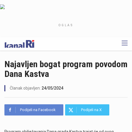
OGLAS
Najavljen bogat program povodom
Dana Kastva
Članak objavljen:
24/05/2024
Podijeli na Facebook
Podijeli na X
Program obilježavanja Dana grada Kastva trajat će od ovog