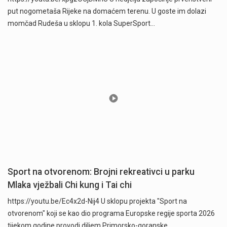
put nogometaša Rijeke na domaćem terenu. U goste im dolazi
momčad Rudeša u sklopu 1. kola SuperSport…
Sport na otvorenom: Brojni rekreativci u parku
Mlaka vježbali Chi kung i Tai chi
https://youtu.be/Ec4x2d-Nij4 U sklopu projekta "Sport na
otvorenom" koji se kao dio programa Europske regije sporta 2026
tijekom godine provodi diljem Primorsko-goranske…