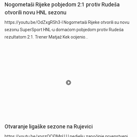
Nogometaši Rijeke pobjedom 2:1 protiv Rudeša
otvorili novu HNL sezonu
https://youtu.be/OdZxgR5h3-I Nogometaši Rijeke otvorili su novu
sezonu SuperSport HNL-u domaćom pobjedom protiv Rudeša
rezultatom 2:1. Trener Matjaž Kek ocijenio…
Otvaranje ligaške sezone na Rujevici
https://youtu.be/xpgzOCjDMnU U nedjelju započinje prvenstveni