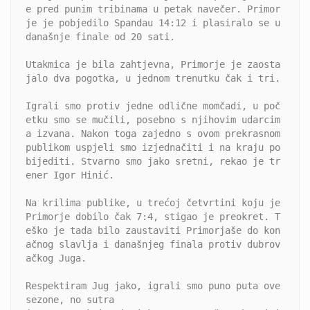
e pred punim tribinama u petak navečer. Primor
je je pobjedilo Spandau 14:12 i plasiralo se u 
današnje finale od 20 sati.
Utakmica je bila zahtjevna, Primorje je zaosta
jalo dva pogotka, u jednom trenutku čak i tri.
Igrali smo protiv jedne odlične momčadi, u poč
etku smo se mučili, posebno s njihovim udarcim
a izvana. Nakon toga zajedno s ovom prekrasnom 
publikom uspjeli smo izjednačiti i na kraju po
bijediti. Stvarno smo jako sretni, rekao je tr
ener Igor Hinić.
Na krilima publike, u trećoj četvrtini koju je 
Primorje dobilo čak 7:4, stigao je preokret. T
eško je tada bilo zaustaviti Primorjaše do kon
ačnog slavlja i današnjeg finala protiv dubrov
ačkog Juga.
Respektiram Jug jako, igrali smo puno puta ove 
sezone, no sutra 