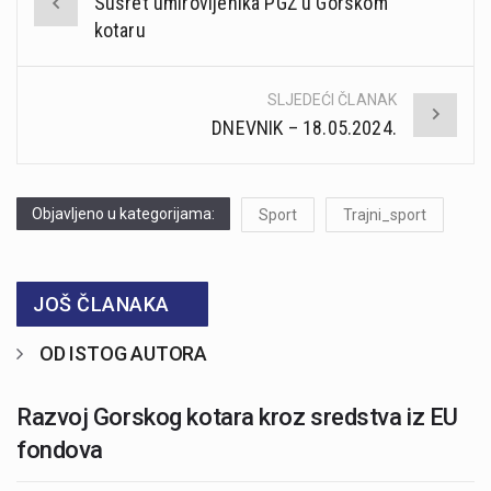
Susret umirovljenika PGŽ u Gorskom
navigation
kotaru
SLJEDEĆI ČLANAK
DNEVNIK – 18.05.2024.
Objavljeno u kategorijama:
Sport
Trajni_sport
JOŠ ČLANAKA
OD ISTOG AUTORA
Razvoj Gorskog kotara kroz sredstva iz EU
fondova