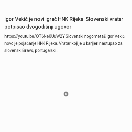
Igor Vekić je novi igrač HNK Rijeka: Slovenski vratar
potpisao dvogodišnji ugovor
https://youtu.be/OT6Ne0UuW2Y Slovenski nogometaš Igor Vekić
novo je pojačanje HNK Rijeka. Vratar koji je u karijeri nastupao za
slovenski Bravo, portugalski…