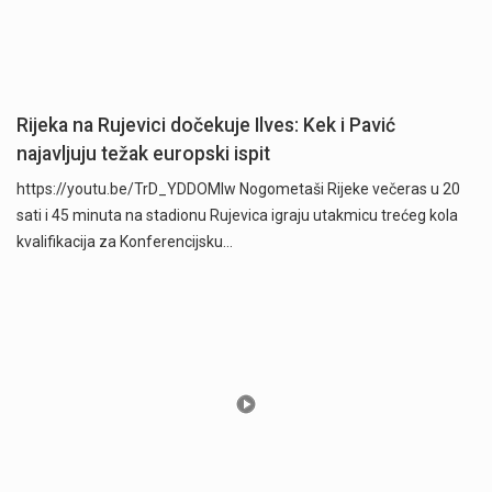
Rijeka na Rujevici dočekuje Ilves: Kek i Pavić
najavljuju težak europski ispit
https://youtu.be/TrD_YDDOMIw Nogometaši Rijeke večeras u 20
sati i 45 minuta na stadionu Rujevica igraju utakmicu trećeg kola
kvalifikacija za Konferencijsku…