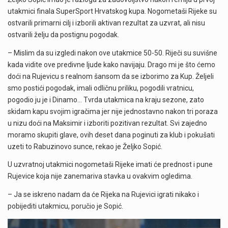
utakmici finala SuperSport Hrvatskog kupa. Nogometaši Rijeke su
ostvarili primarni cilj i izborili aktivan rezultat za uzvrat, ali nisu
ostvarili želju da postignu pogodak.
– Mislim da su izgledi nakon ove utakmice 50-50. Riječi su suvišne
kada vidite ove predivne ljude kako navijaju. Drago mi je što ćemo
doći na Rujevicu s realnom šansom da se izborimo za Kup. Željeli
smo postići pogodak, imali odličnu priliku, pogodili vratnicu,
pogodio ju je i Dinamo… Tvrda utakmica na kraju sezone, zato
skidam kapu svojim igračima jer nije jednostavno nakon tri poraza
u nizu doći na Maksimir i izboriti pozitivan rezultat. Svi zajedno
moramo skupiti glave, ovih deset dana poginuti za klub i pokušati
uzeti to Rabuzinovo sunce, rekao je Željko Sopić.
U uzvratnoj utakmici nogometaši Rijeke imati će prednost i pune
Rujevice koja nije zanemariva stavka u ovakvim ogledima.
– Ja se iskreno nadam da će Rijeka na Rujevici igrati nikako i
pobijediti utakmicu, poručio je Sopić.