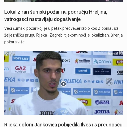
Lokaliziran šumski požar na području Hreljina,
vatrogasci nastavljaju dogašivanje
Veći šumski požar koji je u petak predvečer izbio kod Zlobina , uz
željezničku prugu Rijeka–Zagreb, tijekom noći je lokaliziran. Širenja
požara više…
Rijeka golom Jankovića pobijedila Ilves i s prednošću