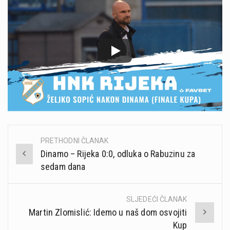
PRETHODNI ČLANAK
Post
Dinamo – Rijeka 0:0, odluka o Rabuzinu za
navigation
sedam dana
SLJEDEĆI ČLANAK
Martin Zlomislić: Idemo u naš dom osvojiti
Kup