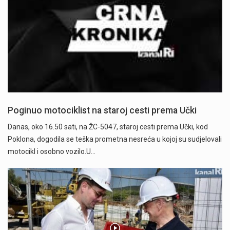
Poginuo motociklist na staroj cesti prema Učki
Danas, oko 16.50 sati, na ŽC-5047, staroj cesti prema Učki, kod
Poklona, dogodila se teška prometna nesreća u kojoj su sudjelovali
motocikl i osobno vozilo.U…