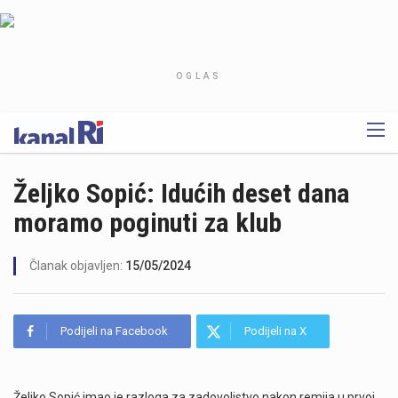
OGLAS
Željko Sopić: Idućih deset dana
moramo poginuti za klub
Članak objavljen:
15/05/2024
Podijeli na Facebook
Podijeli na X
Željko Sopić imao je razloga za zadovoljstvo nakon remija u prvoj