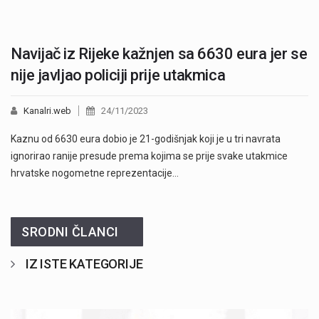
Navijač iz Rijeke kažnjen sa 6630 eura jer se
nije javljao policiji prije utakmica
Kanalri.web
24/11/2023
Kaznu od 6630 eura dobio je 21-godišnjak koji je u tri navrata
ignorirao ranije presude prema kojima se prije svake utakmice
hrvatske nogometne reprezentacije…
SRODNI ČLANCI
IZ ISTE KATEGORIJE