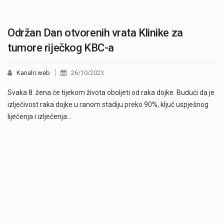
Održan Dan otvorenih vrata Klinike za
tumore riječkog KBC-a
Kanalri.web
26/10/2023
Svaka 8. žena će tijekom života oboljeti od raka dojke. Budući da je
izlječivost raka dojke u ranom stadiju preko 90%, ključ uspješnog
liječenja i izlječenja…