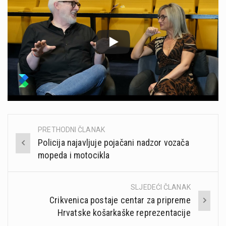
PRETHODNI ČLANAK
Post
Policija najavljuje pojačani nadzor vozača
navigation
mopeda i motocikla
SLJEDEĆI ČLANAK
Crikvenica postaje centar za pripreme
Hrvatske košarkaške reprezentacije