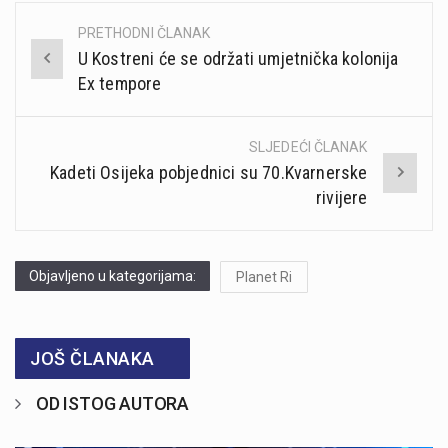
PRETHODNI ČLANAK
Post
U Kostreni će se održati umjetnička kolonija
navigation
Ex tempore
SLJEDEĆI ČLANAK
Kadeti Osijeka pobjednici su 70.Kvarnerske
rivijere
Objavljeno u kategorijama:
Planet Ri
JOŠ ČLANAKA
OD ISTOG AUTORA