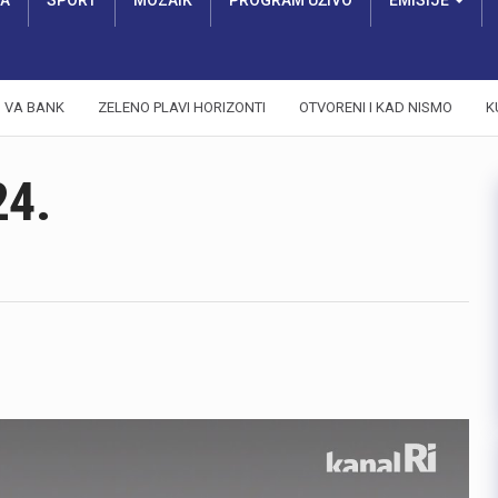
RA
SPORT
MOZAIK
PROGRAM UŽIVO
EMISIJE
VA BANK
ZELENO PLAVI HORIZONTI
OTVORENI I KAD NISMO
K
24.