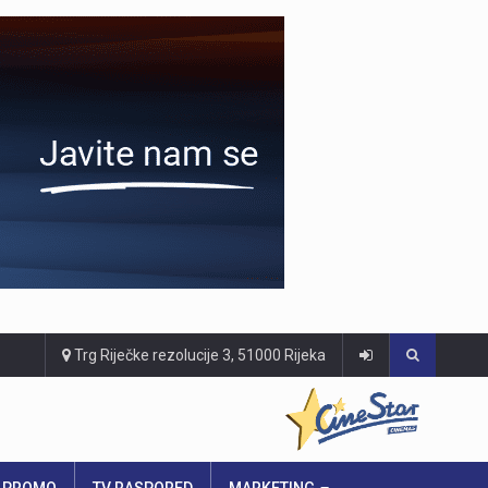
Trg Riječke rezolucije 3, 51000 Rijeka