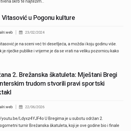
tvena skrb te najtežim…
 Vitasović u Pogonu kulture
alri.web
23/02/2024
itasović je na sceni već tri desetljeća, a možda i koju godinu više.
k je riječke publike i vrijeme je da se vrati na veliku pozornicu kako
ana 2. Brežanska škatuleta: Mještani Bregi
nterskim trudom stvorili pravi sportski
takl
alri.web
22/06/2026
//youtu.be/Ldyxz4YJF4o U Bregima je u subotu održan 2.
gometni turnir Brežanska škatuleta, koji je ove godine bio i finale