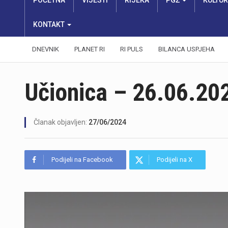
POČETNA
VIJESTI
RIJEKA
PGŽ
KULTU
KONTAKT
DNEVNIK
PLANET RI
RI PULS
BILANCA USPJEHA
Učionica – 26.06.20
Članak objavljen:
27/06/2024
Podijeli na Facebook
Podijeli na X