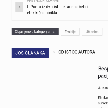
PRETHODNI ČLANAK
Post
U Puntu iz dvorišta ukradena četiri
navigation
električna bicikla
Objavljeno u kategorijama:
Emisije
Učionica
OD ISTOG AUTORA
JOŠ ČLANAKA
Besp
paci
Kan
Klinik
suradn