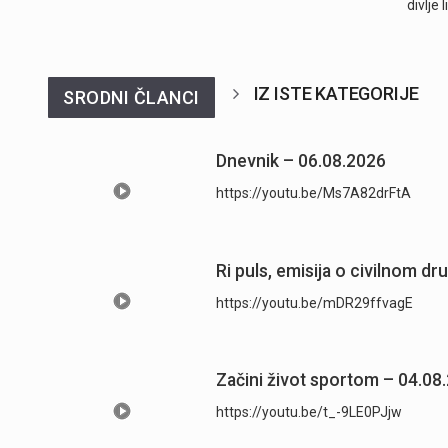
divlje
IZ ISTE KATEGORIJE
SRODNI ČLANCI
Dnevnik – 06.08.2026
https://youtu.be/Ms7A82drFtA
Ri puls, emisija o civilnom dr
https://youtu.be/mDR29ffvagE
Začini život sportom – 04.08
https://youtu.be/t_-9LE0PJjw