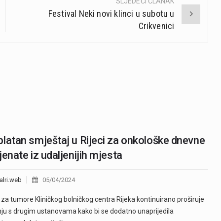
SLJEDEĆI ČLANAK
Festival Neki novi klinci u subotu u
Crikvenici
latan smještaj u Rijeci za onkološke dnevne
jenate iz udaljenijih mjesta
alri.web
05/04/2024
a za tumore Kliničkog bolničkog centra Rijeka kontinuirano proširuje
ju s drugim ustanovama kako bi se dodatno unaprijedila