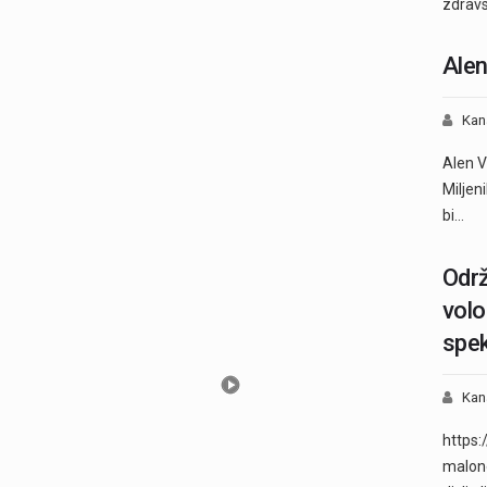
zdravs
Alen
Kan
Alen V
Miljeni
bi…
Održ
volo
spek
Kan
https:
malono