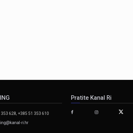
ING
Pratite Kanal Ri
 353 628, +385 51 353 610
ing@kanal-ri.hr