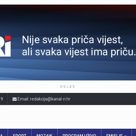
OGLAS
19
Email: redakcija@kanal-ri.hr