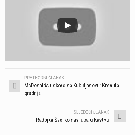
PRETHODNI ČLANAK
Post
McDonalds uskoro na Kukuljanovu: Krenula
navigation
gradnja
SLJEDEĆI ČLANAK
Radojka Šverko nastupa u Kastvu