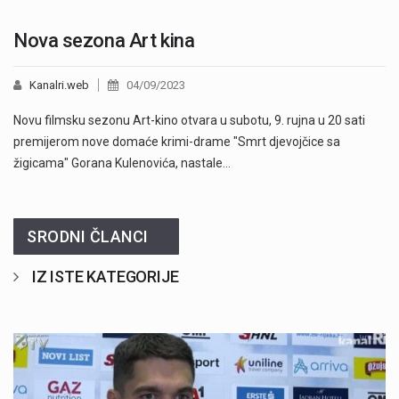
Nova sezona Art kina
Kanalri.web
04/09/2023
Novu filmsku sezonu Art-kino otvara u subotu, 9. rujna u 20 sati
premijerom nove domaće krimi-drame "Smrt djevojčice sa
žigicama" Gorana Kulenovića, nastale…
SRODNI ČLANCI
IZ ISTE KATEGORIJE