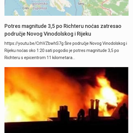
Potres magnitude 3,5 po Richteru noćas zatresao
područje Novog Vinodolskog i Rijeku
https://youtu.be/CrhVZbwhS7g Šire područje Novog Vinodolskog i
Rijeku noćas oko 1:20 sati pogodio je potres magnitude 3,5 po
Richteru s epicentrom 11 kilometara…