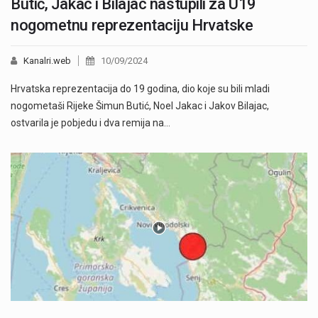
Butić, Jakac i Bilajac nastupili za U19
nogometnu reprezentaciju Hrvatske
Kanalri.web
10/09/2024
Hrvatska reprezentacija do 19 godina, dio koje su bili mladi
nogometaši Rijeke Šimun Butić, Noel Jakac i Jakov Bilajac,
ostvarila je pobjedu i dva remija na…