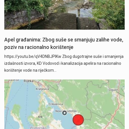
Apel građanima: Zbog suše se smanjuju zalihe vode,
poziv na racionalno korištenje
https://youtu.be/qV4DNBJPlKw Zbog dugotrajne suše i smanjenja
izdašnosti izvora, KD Vodovod i kanalizacija apelira na racionalno
korištenje vode na riječkom…