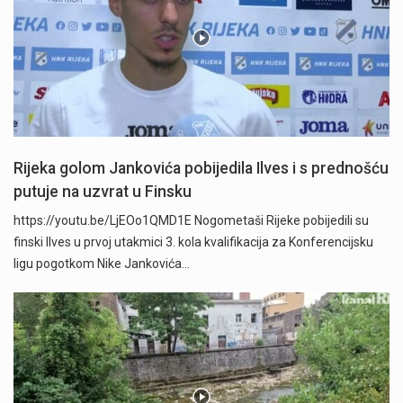
Rijeka golom Jankovića pobijedila Ilves i s prednošću
putuje na uzvrat u Finsku
https://youtu.be/LjEOo1QMD1E Nogometaši Rijeke pobijedili su
finski Ilves u prvoj utakmici 3. kola kvalifikacija za Konferencijsku
ligu pogotkom Nike Jankovića…