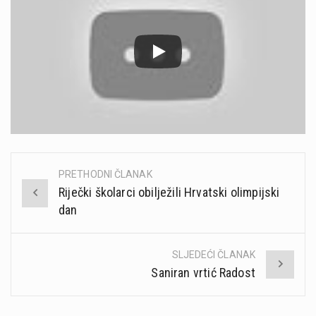
PRETHODNI ČLANAK
Post
Riječki školarci obilježili Hrvatski olimpijski
navigation
dan
SLJEDEĆI ČLANAK
Saniran vrtić Radost