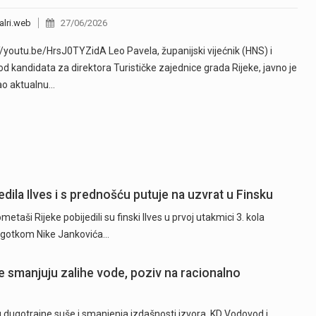
alri.web
27/06/2026
//youtu.be/HrsJ0TYZidA Leo Pavela, županijski vijećnik (HNS) i
od kandidata za direktora Turističke zajednice grada Rijeke, javno je
ao aktualnu…
dila Ilves i s prednošću putuje na uzvrat u Finsku
ši Rijeke pobijedili su finski Ilves u prvoj utakmici 3. kola
 pogotkom Nike Jankovića…
 smanjuju zalihe vode, poziv na racionalno
ugotrajne suše i smanjenja izdašnosti izvora, KD Vodovod i