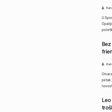
Kan
U Spor
Opatij
počet
Bez 
frie
Kan
Otvara
petak 
novos
Leo 
troš