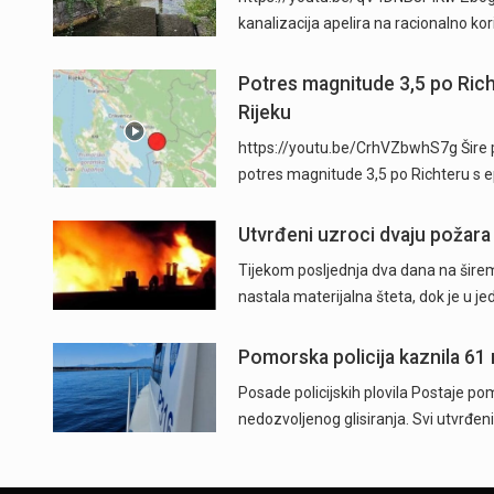
kanalizacija apelira na racionalno ko
Potres magnitude 3,5 po Ric
Rijeku
https://youtu.be/CrhVZbwhS7g Šire p
potres magnitude 3,5 po Richteru s 
Utvrđeni uzroci dvaju požara
Tijekom posljednja dva dana na širem
nastala materijalna šteta, dok je u j
Pomorska policija kaznila 61
Posade policijskih plovila Postaje pom
nedozvoljenog glisiranja. Svi utvrđeni