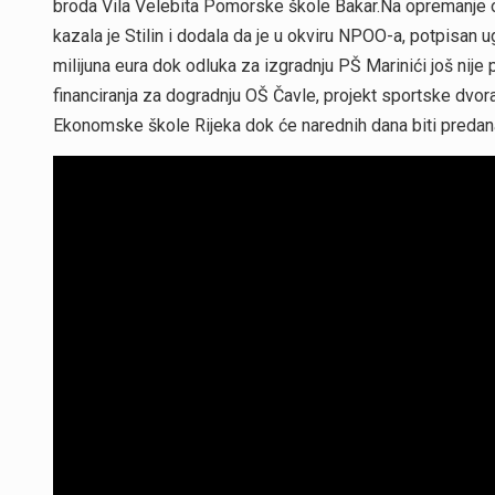
broda Vila Velebita Pomorske škole Bakar.Na opremanje os
kazala je Stilin i dodala da je u okviru NPOO-a, potpisan 
milijuna eura dok odluka za izgradnju PŠ Marinići još nije p
financiranja za dogradnju OŠ Čavle, projekt sportske dvora
Ekonomske škole Rijeka dok će narednih dana biti predana 