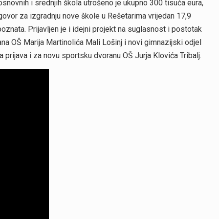
novnih i srednjih škola utrošeno je ukupno 300 tisuća eura,
ugovor za izgradnju nove škole u Rešetarima vrijedan 17,9
oznata. Prijavljen je i idejni projekt na suglasnost i postotak
na OŠ Marija Martinolića Mali Lošinj i novi gimnazijski odjel
prijava i za novu sportsku dvoranu OŠ Jurja Klovića Tribalj.