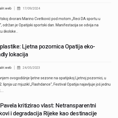
alri.web
17/09/2024
tskoj dvorani Marino Cvetković pod motom „Reci DA sportu u
i“, održan je Opatijski sportski dan. Manifestacija se odvija na
ku školske…
plastike: Ljetna pozornica Opatija eko-
ndly lokacija
alri.web
24/05/2023
njem ovogodišnje ljetne sezone na opatijskoj Ljetnoj pozornici, u
2. lipnja uz mjuzikl „Flashdance“, Festival Opatija najavljuje još jednu
t.…
Pavela kritizirao vlast: Netransparentni
kovi i degradacija Rijeke kao destinacije