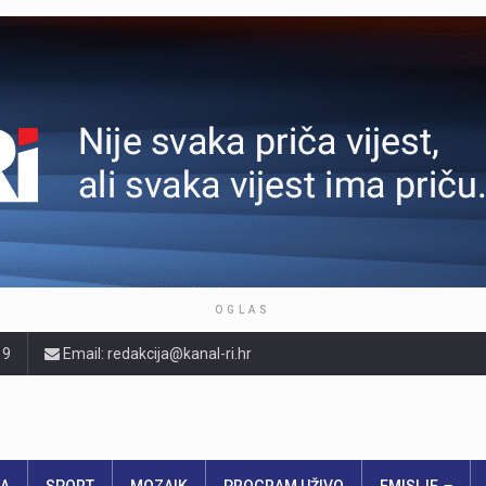
OGLAS
19
Email: redakcija@kanal-ri.hr