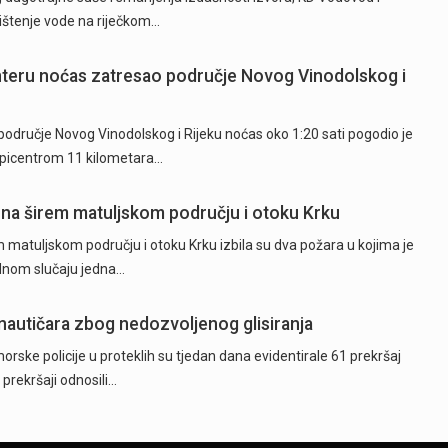
rištenje vode na riječkom…
hteru noćas zatresao područje Novog Vinodolskog i
odručje Novog Vinodolskog i Rijeku noćas oko 1:20 sati pogodio je
epicentrom 11 kilometara…
 na širem matuljskom području i otoku Krku
 matuljskom području i otoku Krku izbila su dva požara u kojima je
ednom slučaju jedna…
 nautičara zbog nedozvoljenog glisiranja
orske policije u proteklih su tjedan dana evidentirale 61 prekršaj
 prekršaji odnosili…