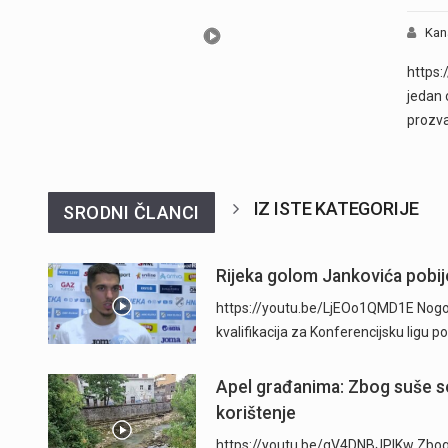
Kan
https:
jedan 
prozv
IZ ISTE KATEGORIJE
SRODNI ČLANCI
Rijeka golom Jankovića pobije
https://youtu.be/LjEOo1QMD1E Nogometa
kvalifikacija za Konferencijsku ligu
Apel građanima: Zbog suše se
korištenje
https://youtu.be/qV4DNBJPlKw Zbog d