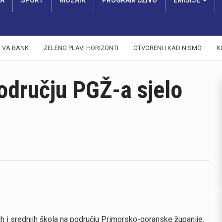
RA
SPORT
MOZAIK
PROGRAM UŽIVO
EMISIJE
VA BANK
ZELENO PLAVI HORIZONTI
OTVORENI I KAD NISMO
K
odručju PGŽ-a sjelo
 i srednjih škola na području Primorsko-goranske županije.