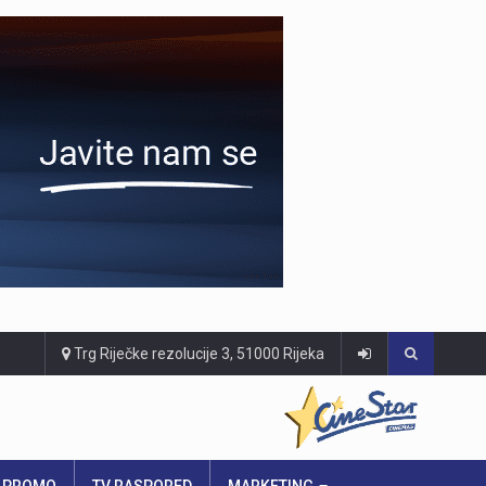
Trg Riječke rezolucije 3, 51000 Rijeka