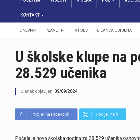
POČETNA
VIJESTI
RIJEKA
PGŽ
KULTU
KONTAKT
DNEVNIK
PLANET RI
RI PULS
BILANCA USPJEHA
U školske klupe na p
28.529 učenika
Članak objavljen:
09/09/2024
Podijeli na Facebook
Podijeli na X
Počela je nova školska godina za 28 529 učenika osnovnih