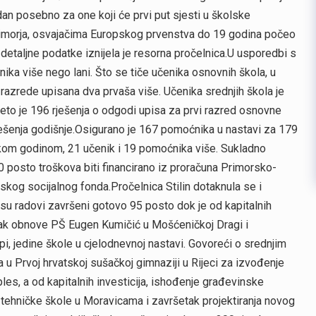
dan posebno za one koji će prvi put sjesti u školske
Primorja, osvajačima Europskog prvenstva do 19 godina počeo
 detaljne podatke iznijela je resorna pročelnica.U usporedbi s
a više nego lani. Što se tiče učenika osnovnih škola, u
razrede upisana dva prvaša više. Učenika srednjih škola je
jeto je 196 rješenja o odgodi upisa za prvi razred osnovne
rješenja godišnje.Osigurano je 167 pomoćnika u nastavi za 179
kom godinom, 21 učenik i 19 pomoćnika više. Sukladno
50 posto troškova biti financirano iz proračuna Primorsko-
skog socijalnog fonda.Pročelnica Stilin dotaknula se i
su radovi završeni gotovo 95 posto dok je od kapitalnih
etak obnove PŠ Eugen Kumičić u Mošćeničkoj Dragi i
 jedine škole u cjelodnevnoj nastavi. Govoreći o srednjim
 u Prvoj hrvatskoj sušačkoj gimnaziji u Rijeci za izvođenje
les, a od kapitalnih investicija, ishođenje građevinske
tehničke škole u Moravicama i završetak projektiranja novog