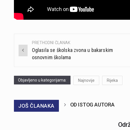
PRETHODNI ČLANAK
Post
Oglasila se školska zvona u bakarskim
navigation
osnovnim školama
Objavljeno u kategorijama:
Najnovije
Rijeka
OD ISTOG AUTORA
JOŠ ČLANAKA
Održ