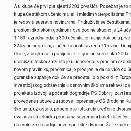
A u klupe će prvi put sjesti 2203 prvašića. Poseban je to 
klupe.Čestitkom učenicima, ali i mladim vaterpolistima 
je redoviti susret s novinarima. Pridruživši se čestitkama,
prošlom školskom godinom, ove godine ukupno je 24 učenik
1.183 razredna odjela 300 učenika je manje dok su u prve 
324 više nego lani, a učenika prvih razreda 115 više. Doni
škole, a brojka se u posljednje tri godine kreće oko 200 
učenika s teškoćama, što je u usporedbi s prošlom škols
novom pravilniku, pročelnica je procijenila da će više od 
goranske županije dok će se preostali dio pokriti iz Europ
investicijskog održavanja u osnovnim školama rekavši da 
projekata izdvojila početak dogradnje PŠ Dobrinj, završ
provedene nabave za radove i opremanje OŠ Broda na Kupi,
školama, uz ostalo, posebno je istaknula uređenje dvorana
dva nova umjetnička programa suvremeni balet i klasični p
dozvole za izgradnju nove sportske dvorane Željezničko-