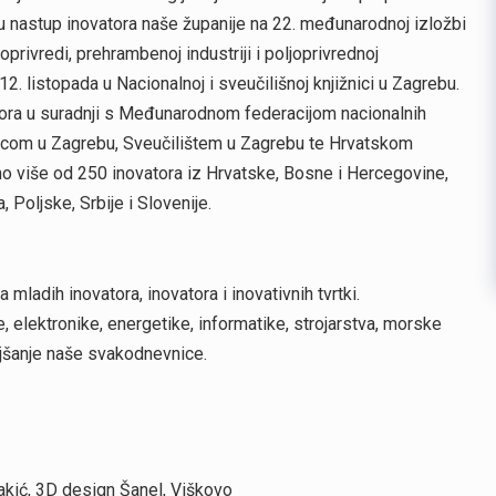
u nastup inovatora naše županije na 22. međunarodnoj izložbi
rivredi, prehrambenoj industriji i poljoprivrednoj
. listopada u Nacionalnoj i sveučilišnoj knjižnici u Zagrebu.
atora u suradnji s Međunarodnom federacijom nacionalnih
nicom u Zagrebu, Sveučilištem u Zagrebu te Hrvatskom
no više od 250 inovatora iz Hrvatske, Bosne i Hercegovine,
 Poljske, Srbije i Slovenije.
ladih inovatora, inovatora i inovativnih tvrtki.
e, elektronike, energetike, informatike, strojarstva, morske
oljšanje naše svakodnevnice.
akić, 3D design Šanel, Viškovo