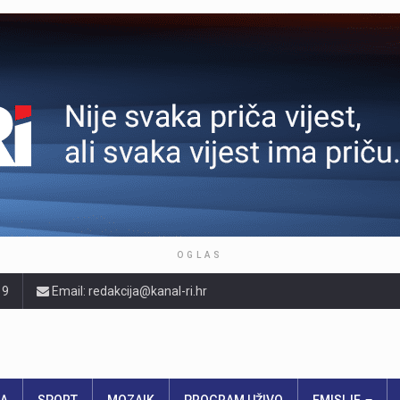
OGLAS
19
Email: redakcija@kanal-ri.hr