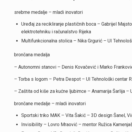
srebrne medalje – mladi inovatori
Uređaj za recikliranje plastičnih boca – Gabrijel Majst
elektrotehniku i računalstvo Rijeka
Multifunkcionalna stolica – Nika Grgurić – UI Tehnološ
brončana medalja
– Autonomni stanovi – Denis Kovačević i Marko Frankovi
– Torba s logom – Petra Despot – UI Tehnološki centar R
– Zaštita od kiše za kućne ljubimce – Anamarija Šarlija – 
brončane medalje – mladi inovatori
Sportski triko MAK – Vita Šakić – 3D design Šanel, V
Invisibility – Lovro Mraović – mentor Ružica Kamenjaše