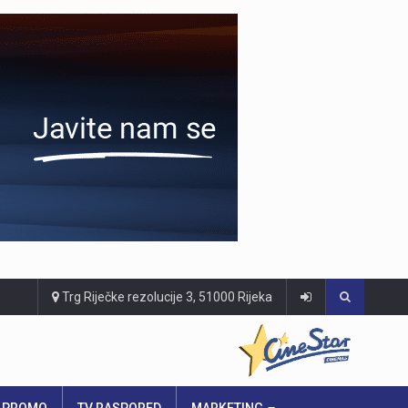
Trg Riječke rezolucije 3, 51000 Rijeka