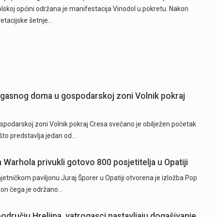
lskoj općini održana je manifestacija Vinodol u pokretu. Nakon
retacijske šetnje…
ogasnog doma u gospodarskoj zoni Volnik pokraj
odarskoj zoni Volnik pokraj Cresa svečano je obilježen početak
to predstavlja jedan od…
a Warhola privukli gotovo 800 posjetitelja u Opatiji
tničkom paviljonu Juraj Šporer u Opatiji otvorena je izložba Pop
akon čega je održano…
odručju Hreljina, vatrogasci nastavljaju dogašivanje