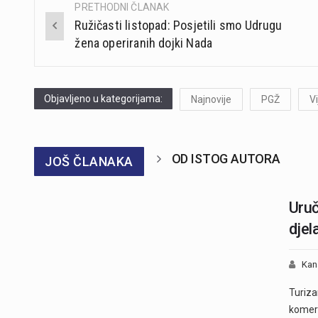
PRETHODNI ČLANAK
Post
Ružičasti listopad: Posjetili smo Udrugu
navigation
žena operiranih dojki Nada
Objavljeno u kategorijama:
Najnovije
PGŽ
Vi
OD ISTOG AUTORA
JOŠ ČLANAKA
Uruč
djel
Kan
Turiza
komerc