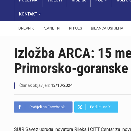
POČETNA
VIJESTI
RIJEKA
PGŽ
KULTU
KONTAKT
DNEVNIK
PLANET RI
RI PULS
BILANCA USPJEHA
Izložba ARCA: 15 med
Primorsko-goranske 
Članak objavljen:
13/10/2024
Podijeli na Facebook
Podijeli na X
SUIR Savez udruga inovatora Rijeka i CITT Centar za inovac