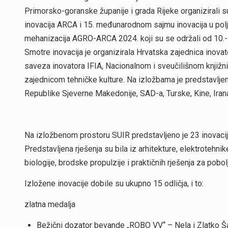
Primorsko-goranske županije i grada Rijeke organizirali s
inovacija ARCA i 15. međunarodnom sajmu inovacija u poljop
mehanizacija AGRO-ARCA 2024. koji su se održali od 10.-12
Smotre inovacija je organizirala Hrvatska zajednica inov
saveza inovatora IFIA, Nacionalnom i sveučilišnom knjiž
zajednicom tehničke kulture. Na izložbama je predstavlje
Republike Sjeverne Makedonije, SAD-a, Turske, Kine, Irana,
Na izložbenom prostoru SUIR predstavljeno je 23 inovacija m
Predstavljena rješenja su bila iz arhitekture, elektrotehnik
biologije, brodske propulzije i praktičnih rješenja za pob
Izložene inovacije dobile su ukupno 15 odličja, i to:
zlatna medalja
Bežični dozator bevande „ROBO VV“ – Nela i Zlatko Š