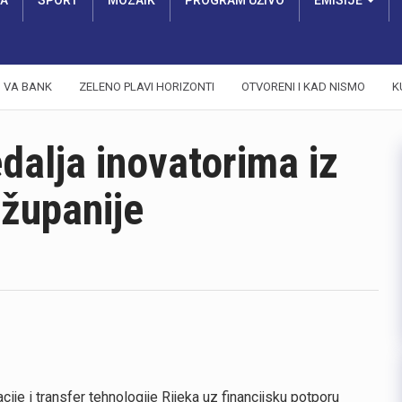
RA
SPORT
MOZAIK
PROGRAM UŽIVO
EMISIJE
VA BANK
ZELENO PLAVI HORIZONTI
OTVORENI I KAD NISMO
K
alja inovatorima iz
županije
ije i transfer tehnologije Rijeka uz financijsku potporu