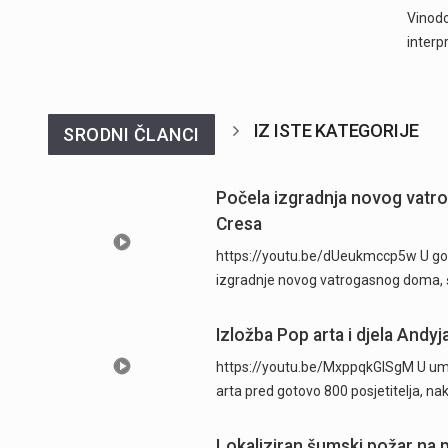
Vinodo
interp
IZ ISTE KATEGORIJE
SRODNI ČLANCI
Počela izgradnja novog vatr
Cresa
https://youtu.be/dUeukmccp5w U gosp
izgradnje novog vatrogasnog doma, š
Izložba Pop arta i djela Andyj
https://youtu.be/MxppqkGISgM U umje
arta pred gotovo 800 posjetitelja, n
Lokaliziran šumski požar na p