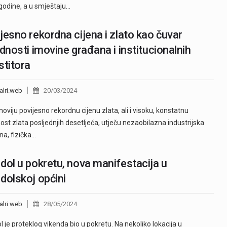
godine, a u smještaju…
jesno rekordna cijena i zlato kao čuvar
ednosti imovine građana i institucionalnih
stitora
alri.web
20/03/2024
noviju povijesno rekordnu cijenu zlata, ali i visoku, konstatnu
nost zlata posljednjih desetljeća, utječu nezaobilazna industrijska
na, fizička…
dol u pokretu, nova manifestacija u
dolskoj općini
alri.web
28/05/2024
l je proteklog vikenda bio u pokretu. Na nekoliko lokacija u