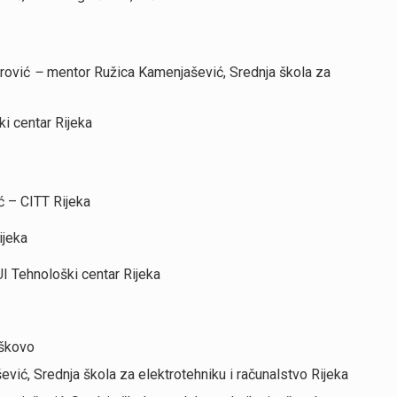
orović
–
mentor Ružica Kamenjašević, Srednja škola za
ki centar Rijeka
ć – CITT Rijeka
ijeka
UI Tehnološki centar Rijeka
iškovo
vić, Srednja škola za elektrotehniku i računalstvo Rijeka