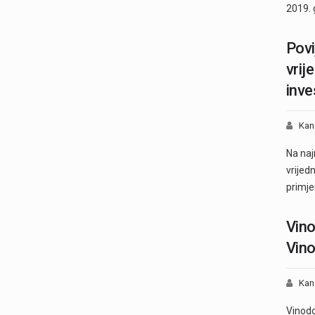
2019. 
Povi
vrij
inve
Kan
Na naj
vrijed
primje
Vino
Vino
Kan
Vinodo