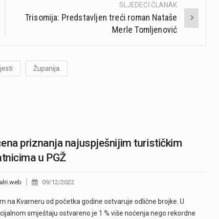
SLJEDEĆI ČLANAK
Trisomija: Predstavljen treći roman Nataše
Merle Tomljenović
jesti
Županija
ena priznanja najuspješnijim turističkim
atnicima u PGŽ
alri.web
09/12/2022
m na Kvarneru od početka godine ostvaruje odlične brojke. U
ijalnom smještaju ostvareno je 1 % više noćenja nego rekordne