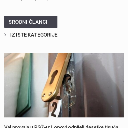
SRODNI ČLANCI
IZ ISTE KATEGORIJE
Val provala u PGŽ-u: Lopovi odnijeli desetke tisuća