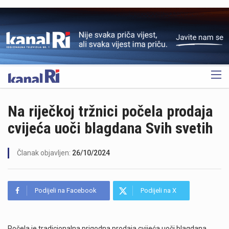
OGLAS
Na riječkoj tržnici počela prodaja
cvijeća uoči blagdana Svih svetih
Članak objavljen:
26/10/2024
Podijeli na Facebook
Podijeli na X
Počela je tradicionalna prigodna prodaja cvijeća uoči blagdana