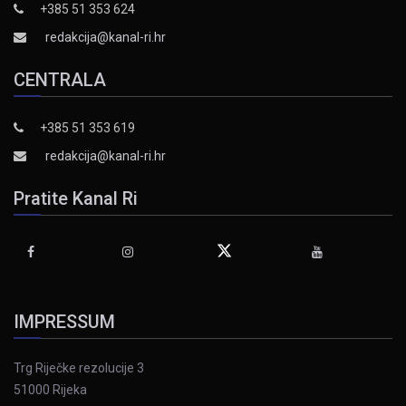
+385 51 353 624
redakcija@kanal-ri.hr
CENTRALA
+385 51 353 619
redakcija@kanal-ri.hr
Pratite Kanal Ri
IMPRESSUM
Trg Riječke rezolucije 3
51000 Rijeka