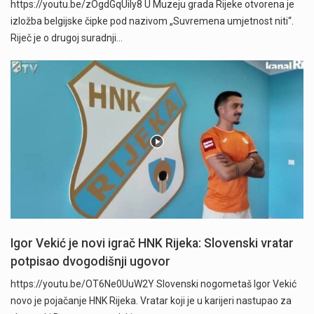
https://youtu.be/zOgdGqUily8 U Muzeju grada Rijeke otvorena je
izložba belgijske čipke pod nazivom „Suvremena umjetnost niti“.
Riječ je o drugoj suradnji…
Igor Vekić je novi igrač HNK Rijeka: Slovenski vratar
potpisao dvogodišnji ugovor
https://youtu.be/OT6Ne0UuW2Y Slovenski nogometaš Igor Vekić
novo je pojačanje HNK Rijeka. Vratar koji je u karijeri nastupao za