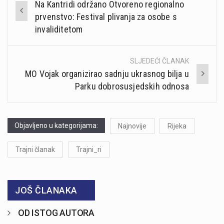
Na Kantridi održano Otvoreno regionalno
navigation
prvenstvo: Festival plivanja za osobe s
invaliditetom
SLJEDEĆI ČLANAK
MO Vojak organizirao sadnju ukrasnog bilja u
Parku dobrosusjedskih odnosa
Objavljeno u kategorijama:
Najnovije
Rijeka
Trajni članak
Trajni_ri
JOŠ ČLANAKA
OD ISTOG AUTORA