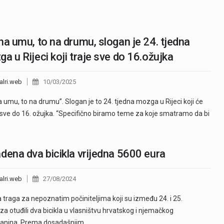
na umu, to na drumu, slogan je 24. tjedna
a u Rijeci koji traje sve do 16.ožujka
alri.web
10/03/2025
a umu, to na drumu”. Slogan je to 24. tjedna mozga u Rijeci koji će
i sve do 16. ožujka. “Specifično biramo teme za koje smatramo da bi
dena dva bicikla vrijedna 5600 eura
alri.web
27/08/2024
ja traga za nepoznatim počiniteljima koji su između 24. i 25.
za otuđili dva bicikla u vlasništvu hrvatskog i njemačkog
janina. Prema dosadašnjim…