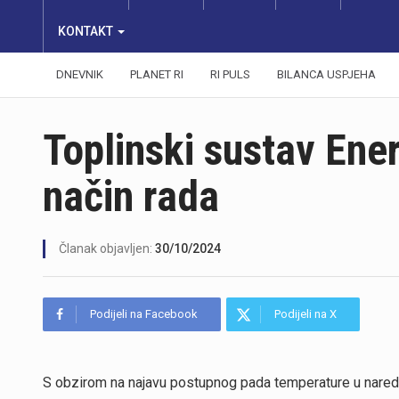
KONTAKT
DNEVNIK
PLANET RI
RI PULS
BILANCA USPJEHA
Toplinski sustav Ene
način rada
Članak objavljen:
30/10/2024
Podijeli na Facebook
Podijeli na X
S obzirom na najavu postupnog pada temperature u nare