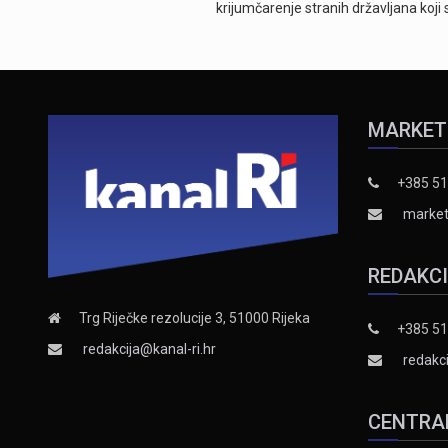
krijumčarenje stranih državljana koji
MARKET
+385 51
market
REDAKC
Trg Riječke rezolucije 3, 51000 Rijeka
+385 51
redakcija@kanal-ri.hr
redakci
CENTRA