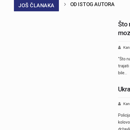
OD ISTOG AUTORA
JOŠ ČLANAKA
Što 
mozg
Kan
“Što n
trajat
bile…
Ukra
Kan
Polici
kolovo
državl