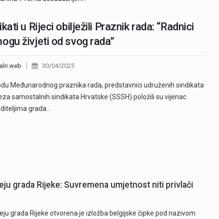
ikati u Rijeci obilježili Praznik rada: “Radnici
ogu živjeti od svog rada”
alri.web
30/04/2025
du Međunarodnog praznika rada, predstavnici udruženih sindikata
eza samostalnih sindikata Hrvatske (SSSH) položili su vijenac
diteljima grada…
eju grada Rijeke: Suvremena umjetnost niti privlači
ju grada Rijeke otvorena je izložba belgijske čipke pod nazivom