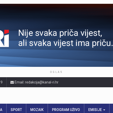
OGLAS
19
Email: redakcija@kanal-ri.hr
RA
SPORT
MOZAIK
PROGRAM UŽIVO
EMISIJE