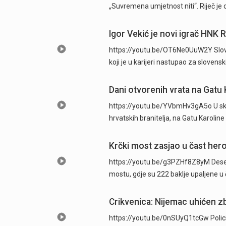
„Suvremena umjetnost niti“. Riječ je 
Igor Vekić je novi igrač HNK 
https://youtu.be/OT6Ne0UuW2Y Sloven
koji je u karijeri nastupao za slovens
Dani otvorenih vrata na Gatu 
https://youtu.be/YVbmHv3gA5o U skl
hrvatskih branitelja, na Gatu Karolin
Krčki most zasjao u čast hero
https://youtu.be/g3PZHf8Z8yM Deseti
mostu, gdje su 222 baklje upaljene u
Crikvenica: Nijemac uhićen zb
https://youtu.be/0nSUyQ1tcGw Policijsk