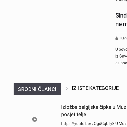
Sind
ne m
Kan
U povo
iz Sav
oslobo
IZ ISTE KATEGORIJE
SRODNI ČLANCI
Izložba belgijske čipke u Muz
posjetitelje
https://youtu.be/zOgdGqUily8 U Muze