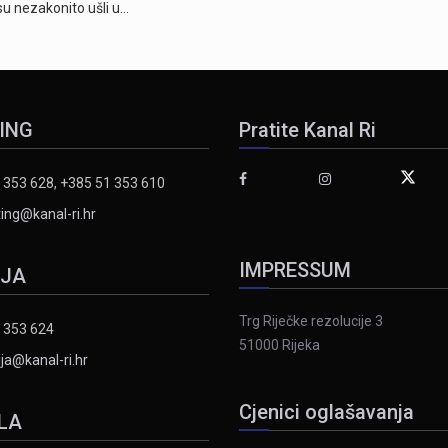
 su nezakonito ušli u…
ING
Pratite Kanal Ri
 353 628, +385 51 353 610
ing@kanal-ri.hr
IMPRESSUM
IJA
Trg Riječke rezolucije 3
 353 624
51000 Rijeka
ja@kanal-ri.hr
Cjenici oglašavanja
LA