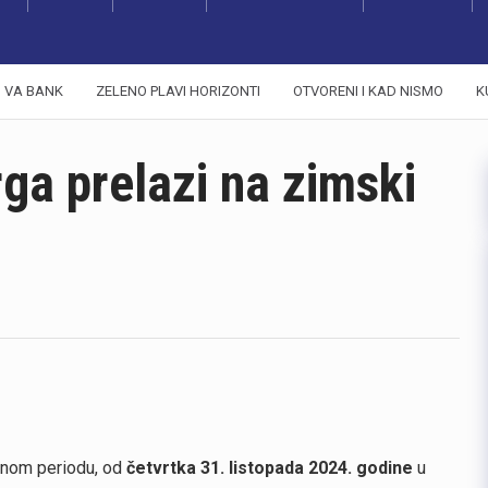
VA BANK
ZELENO PLAVI HORIZONTI
OTVORENI I KAD NISMO
K
rga prelazi na zimski
dnom periodu, od
četvrtka 31. listopada 2024. godine
u