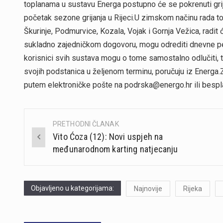
toplanama u sustavu Energa postupno će se pokrenuti grij
početak sezone grijanja u Rijeci.U zimskom načinu rada to
Škurinje, Podmurvice, Kozala, Vojak i Gornja Vežica, radit
sukladno zajedničkom dogovoru, mogu odrediti dnevne per
korisnici svih sustava mogu o tome samostalno odlučiti, t
svojih podstanica u željenom terminu, poručuju iz Energa
putem elektroničke pošte na podrska@energo.hr ili besp
PRETHODNI ČLANAK
Post
Vito Ćoza (12): Novi uspjeh na
navigation
međunarodnom karting natjecanju
Objavljeno u kategorijama:
Najnovije
Rijeka