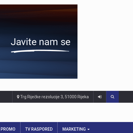
Trg Riječke rezolucije 3, 51000 Rijeka
PROMO
TV RASPORED
MARKETING