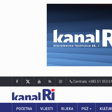
Centrala: +385 51 353 6
POČETNA
VIJESTI
RIJEKA
PGŽ
KULTU