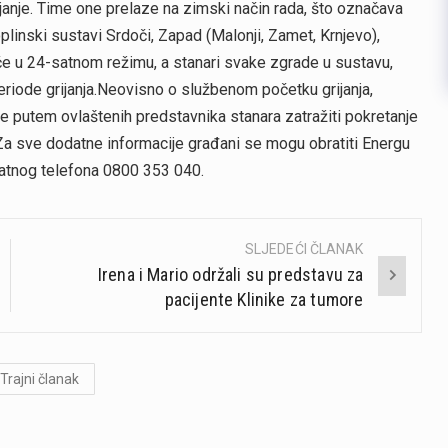
anje. Time one prelaze na zimski način rada, što označava
plinski sustavi Srdoči, Zapad (Malonji, Zamet, Krnjevo),
 će u 24-satnom režimu, a stanari svake zgrade u sustavu,
iode grijanja.Neovisno o službenom početku grijanja,
e putem ovlaštenih predstavnika stanara zatražiti pokretanje
.Za sve dodatne informacije građani se mogu obratiti Energu
latnog telefona 0800 353 040.
SLJEDEĆI ČLANAK
Irena i Mario održali su predstavu za
pacijente Klinike za tumore
Trajni članak