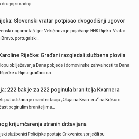
o drugoj suradnji…
Rijeka: Slovenski vratar potpisao dvogodišnji ugovor
ski nogometaš Igor Vekić novo je pojačanje HNK Rijeka. Vratar
ki Bravo, portugalski…
Karoline Riječke: Građani razgledali službena plovila
opu obilježavanja Dana pobjede i domovinske zahvalnosti te Dana
e Riječke u Rijeci građanima…
ja: 222 baklje za 222 poginula branitelja Kvarnera
 put održana je manifestacija „Oluja na Kvarneru“ na Krčkom
 čast poginulim braniteljima…
og krijumčarenja stranih državljana
i službenici Policijske postaje Crikvenica spriječili su