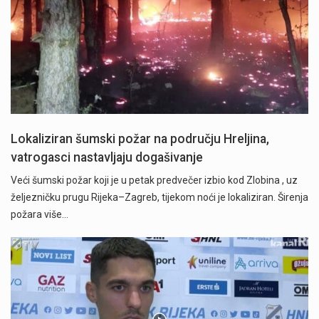
Lokaliziran šumski požar na području Hreljina,
vatrogasci nastavljaju dogašivanje
Veći šumski požar koji je u petak predvečer izbio kod Zlobina , uz
željezničku prugu Rijeka–Zagreb, tijekom noći je lokaliziran. Širenja
požara više…