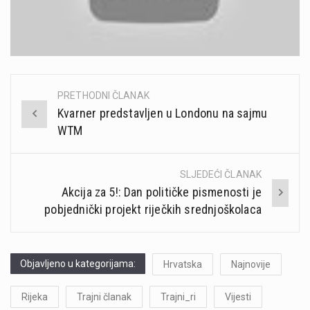
PRETHODNI ČLANAK
Post
Kvarner predstavljen u Londonu na sajmu
navigation
WTM
SLJEDEĆI ČLANAK
Akcija za 5!: Dan političke pismenosti je
pobjednički projekt riječkih srednjoškolaca
Objavljeno u kategorijama:
Hrvatska
Najnovije
Rijeka
Trajni članak
Trajni_ri
Vijesti