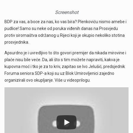
Screenshot
BDP za vas, a boce za nas, ko vas bira? Plenkoviću nismo amebe i
pudlice! Samo su neke od poruka viđenih danas na Prosvjedu
protiv siromaštva održanog u Rijeci koji je okupio nekoliko stotina
prosvjednika.
Apsurdno je i uvredljivo to što govori premijer da nikada mirovine i
plaće nisu bile veće. Da, ali što s tim možete napraviti, kakva je
kupovna moć i tko je za to kriv, zapitao se Ivo Jelušić, predsjednik
Foruma seniora SDP-a koji su uz Blok Umirovljenici zajedno
organizirali ovo okupljanje. Više u videoprilogu.