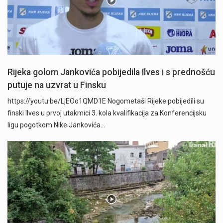
Rijeka golom Jankovića pobijedila Ilves i s prednošću
putuje na uzvrat u Finsku
https://youtu.be/LjEOo1QMD1E Nogometaši Rijeke pobijedili su
finski Ilves u prvoj utakmici 3. kola kvalifikacija za Konferencijsku
ligu pogotkom Nike Jankovića…