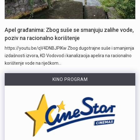
Apel građanima: Zbog suše se smanjuju zalihe vode,
poziv na racionalno korištenje
https://youtu.be/qV4DNBJPlKw Zbog dugotrajne suše i smanjenja
izdašnosti izvora, KD Vodovod i kanalizacija apelira na racionalno
korištenje vode na riječkom…
KINO PROGRAM