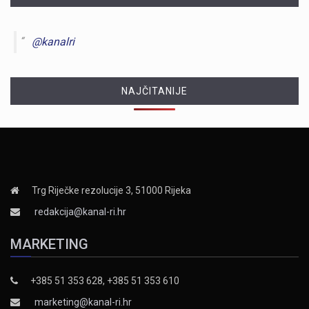
@kanalri
NAJČITANIJE
Trg Riječke rezolucije 3, 51000 Rijeka
redakcija@kanal-ri.hr
MARKETING
+385 51 353 628, +385 51 353 610
marketing@kanal-ri.hr