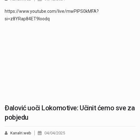
https://www.youtube.com/live/mwPIPS0kMFA?
si=z8YRap84ET9loodq
Đalović uoči Lokomotive: Učinit ćemo sve za
pobjedu
Kanalri.web
04/04/2025