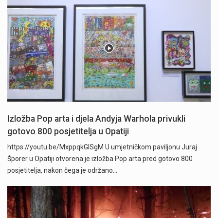
Izložba Pop arta i djela Andyja Warhola privukli
gotovo 800 posjetitelja u Opatiji
https://youtu.be/MxppqkGISgM U umjetničkom paviljonu Juraj
Šporer u Opatiji otvorena je izložba Pop arta pred gotovo 800
posjetitelja, nakon čega je održano…