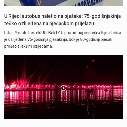
U Rijeci autobus naletio na pješake: 75-godišnjakinja
teško ozlijeđena na pješačkom prijelazu
https://youtu.be/mldUU0Knk1Y U prometnoj nesreći u Rijeci teško
je ozlijeđena 75-godišnja pješakinja, dok je 80-godišnji pješak
prošao s lakšim ozljedama.…