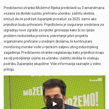
Predstavnici stranke Možemo! Rijeka predstavili su 3 amandmana
vezana za školski sustav, prehranu učenika i zaštitu okoliša,
ističući da će podržati županijski proračun za 2025. samo ako
prijedlozi budu prihvaćeni. Prijedloženo je osiguranje sredstava za
izgradnju nove zgrade za riječke gimnazije kako bi se riješio
problem nedostatka prostora, pokretanje pilot-projekta
organizirane prehrane u srednjim školama, te kontinuirani
monitoring morske vode u riječkom zaljevu zbog industrijskog
zagađenja. Predstavnici stranke naglašavaju kako prijedlozi imaju
za cilj poboljšanje uvjeta za učenike i zaštitu okoliša te očekuju
podršku Županijske skupštine. Više informacija saznajte u video
prilogu.