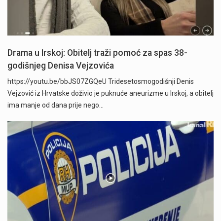
Drama u Irskoj: Obitelj traži pomoć za spas 38-
godišnjeg Denisa Vejzovića
https://youtu.be/bbJS07ZGQeU Tridesetosmogodišnji Denis
Vejzović iz Hrvatske doživio je puknuće aneurizme u Irskoj, a obitelj
ima manje od dana prije nego…