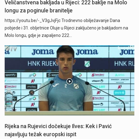
Veličanstvena bakljada u Rijeci: 222 baklje na Molo
longu za poginule branitelje
https://youtu.be/-_V3gJvjFjc Trodnevno obilježavanje Dana
pobjede i 31. obljetnice Oluje u Rijeci zaključeno je bakljadom na
Molo longu, gdje je zapaljeno 222…
Rijeka na Rujevici dočekuje Ilves: Kek i Pavić
najavljuju težak europski ispit