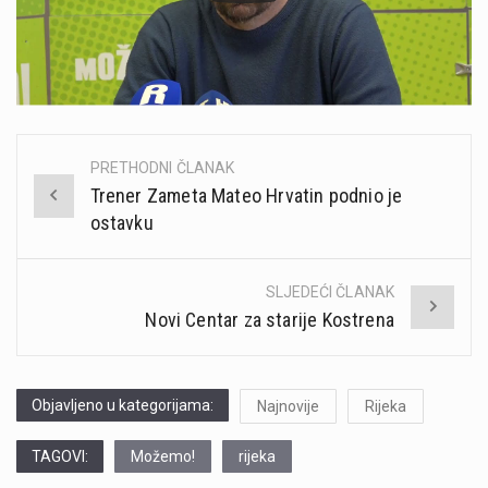
PRETHODNI ČLANAK
Post
Trener Zameta Mateo Hrvatin podnio je
navigation
ostavku
SLJEDEĆI ČLANAK
Novi Centar za starije Kostrena
Objavljeno u kategorijama:
Najnovije
Rijeka
TAGOVI:
Možemo!
rijeka