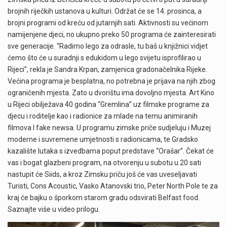
brojnih riječkih ustanova u kulturi. Održat će se 14. prosinca, a
brojni programi od kreću od jutarnjih sati. Aktivnosti su većinom
namijenjene djeci, no ukupno preko 50 programa će zainteresirati
sve generacije. “Radimo lego za odrasle, tu baš u knjižnici vidjet
ćemo što će u suradnji s edukidom u lego svijetu isprofilirao u
Rijeci”, rekla je Sandra Krpan, zamjenica gradonačelnika Rijeke.
Većina programa je besplatna, no potrebna je prijava na njih zbog
ograničenih mjesta. Zato u dvorištu ima dovoljno mjesta. Art Kino
u Rijeci obilježava 40 godina “Gremlina” uz filmske programe za
djecu i roditelje kao i radionice za mlade na temu animiranih
filmova I fake newsa. U programu zimske priče sudjeluju i Muzej
moderne i suvremene umjetnosti s radionicama, te Gradsko
kazalište lutaka s izvedbama poput predstave “Orašar”. Čekat će
vas i bogat glazbeni program, na otvorenju u subotu u 20 sati
nastupit će Siids, a kroz Zimsku priču još će vas uveseljavati
Turisti, Cons Acoustic, Vasko Atanovski trio, Peter North Pole te za
kraj će bajku o šporkom starom gradu odsvirati Belfast food.
Saznajte više u video prilogu.