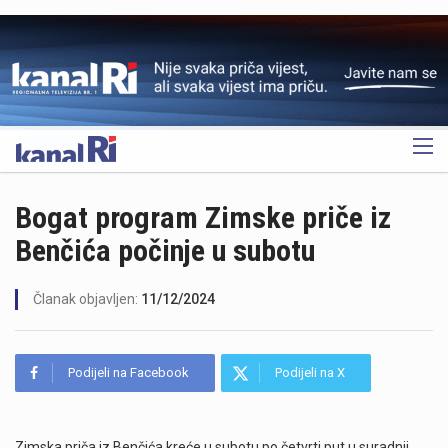
OGLAS
Bogat program Zimske priče iz
Benčića počinje u subotu
Članak objavljen:
11/12/2024
Podijeli na Facebook
Podijeli na X
Zimska priča iz Benčića kreće u subotu po četvrti put u suradnji