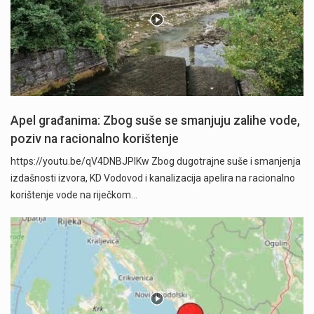
Apel građanima: Zbog suše se smanjuju zalihe vode,
poziv na racionalno korištenje
https://youtu.be/qV4DNBJPlKw Zbog dugotrajne suše i smanjenja
izdašnosti izvora, KD Vodovod i kanalizacija apelira na racionalno
korištenje vode na riječkom…