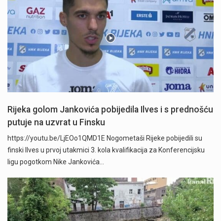
Rijeka golom Jankovića pobijedila Ilves i s prednošću
putuje na uzvrat u Finsku
https://youtu.be/LjEOo1QMD1E Nogometaši Rijeke pobijedili su
finski Ilves u prvoj utakmici 3. kola kvalifikacija za Konferencijsku
ligu pogotkom Nike Jankovića…