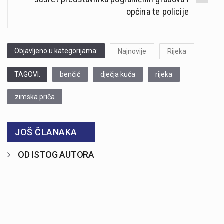
općina te policije
Objavljeno u kategorijama:
Najnovije
Rijeka
TAGOVI:
benčić
dječja kuća
rijeka
zimska priča
JOŠ ČLANAKA
OD ISTOG AUTORA