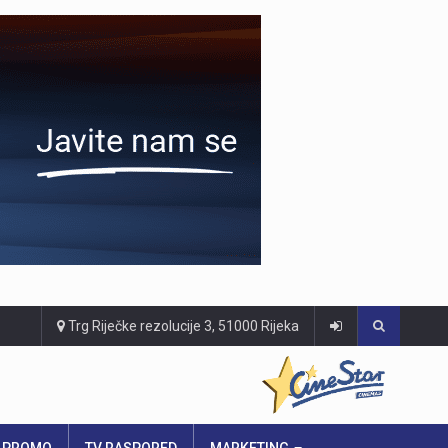
Trg Riječke rezolucije 3, 51000 Rijeka