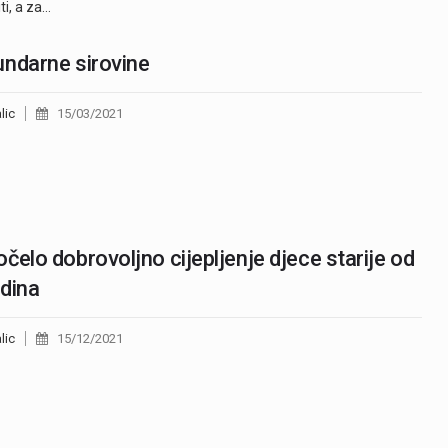
ti, a za…
ndarne sirovine
lic
15/03/2021
čelo dobrovoljno cijepljenje djece starije od
dina
lic
15/12/2021