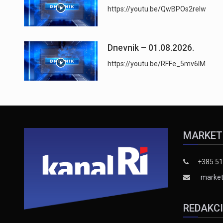
https://youtu.be/QwBPOs2reIw
Dnevnik – 01.08.2026.
https://youtu.be/RFFe_5mv6lM
MARKET
+385 51
market
REDAKC