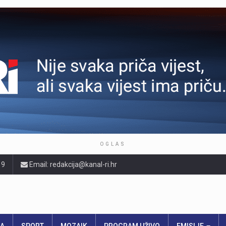
OGLAS
19
Email: redakcija@kanal-ri.hr