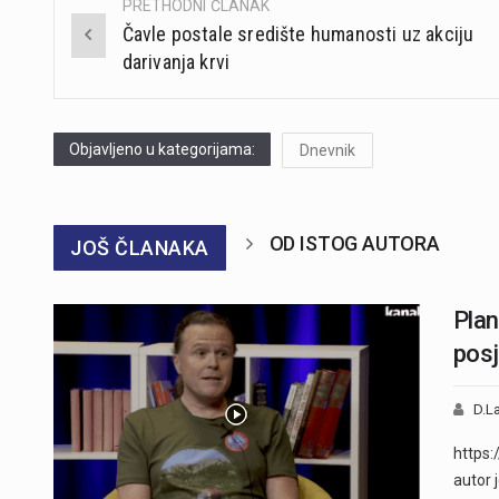
PRETHODNI ČLANAK
Post
Čavle postale središte humanosti uz akciju
navigation
darivanja krvi
Objavljeno u kategorijama:
Dnevnik
OD ISTOG AUTORA
JOŠ ČLANAKA
Plan
posj
D.La
https:
autor 