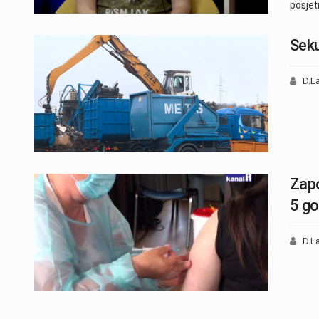
posjeti
Seku
D.La
Zapo
5 go
D.La