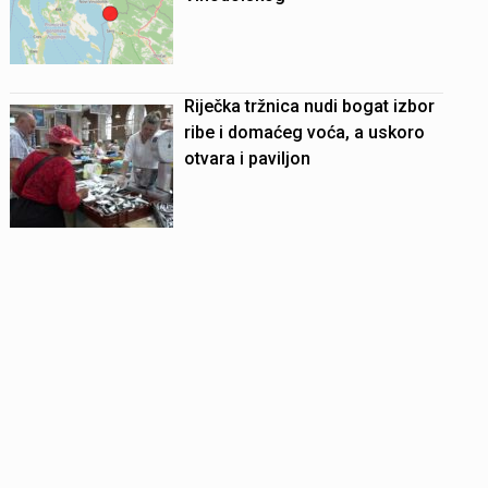
Riječka tržnica nudi bogat izbor
ribe i domaćeg voća, a uskoro
otvara i paviljon