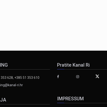
ING
Pratite Kanal Ri
 353 628, +385 51 353 610
ing@kanal-ri.hr
IMPRESSUM
IJA