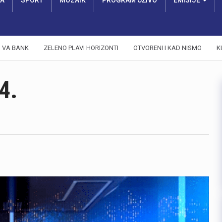
RA
SPORT
MOZAIK
PROGRAM UŽIVO
EMISIJE
VA BANK
ZELENO PLAVI HORIZONTI
OTVORENI I KAD NISMO
K
4.