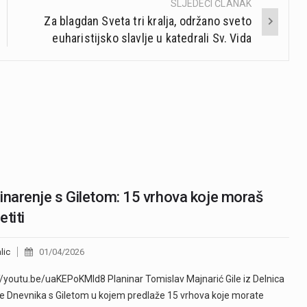
SLJEDEĆI ČLANAK
Za blagdan Sveta tri kralja, održano sveto
euharistijsko slavlje u katedrali Sv. Vida
inarenje s Giletom: 15 vrhova koje moraš
etiti
lic
01/04/2026
//youtu.be/uaKEPoKMId8 Planinar Tomislav Majnarić Gile iz Delnica
je Dnevnika s Giletom u kojem predlaže 15 vrhova koje morate