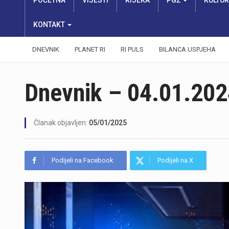
POČETNA
VIJESTI
RIJEKA
PGŽ
KULTU
KONTAKT
DNEVNIK
PLANET RI
RI PULS
BILANCA USPJEHA
Dnevnik – 04.01.202
Članak objavljen:
05/01/2025
Podijeli na Facebook
Podijeli na X