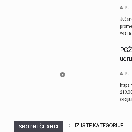
Kan
Jučer 
promet
vozila,
PGŽ 
udru
Kan
https:
213.00
socija
IZ ISTE KATEGORIJE
SRODNI ČLANCI