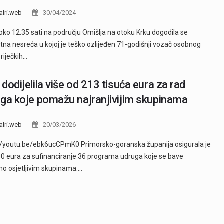
alri.web
30/04/2024
oko 12.35 sati na području Omišlja na otoku Krku dogodila se
na nesreća u kojoj je teško ozlijeđen 71-godišnji vozač osobnog
 riječkih…
dodijelila više od 213 tisuća eura za rad
ga koje pomažu najranjivijim skupinama
alri.web
20/03/2026
//youtu.be/ebk6ucCPmK0 Primorsko-goranska županija osigurala je
0 eura za sufinanciranje 36 programa udruga koje se bave
lno osjetljivim skupinama.…