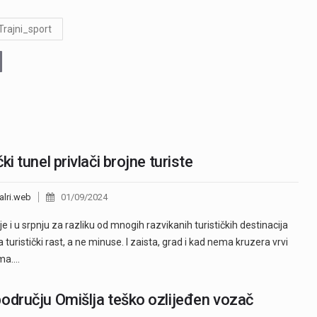
Trajni_sport
čki tunel privlači brojne turiste
alri.web
01/09/2024
 je i u srpnju za razliku od mnogih razvikanih turističkih destinacija
la turistički rast, a ne minuse. I zaista, grad i kad nema kruzera vrvi
ima.…
odručju Omišlja teško ozlijeđen vozač