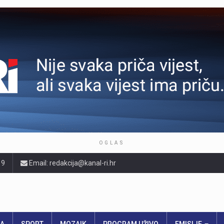
OGLAS
19
Email: redakcija@kanal-ri.hr