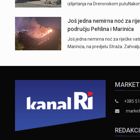
izlijetanja na Drenovskom putuNakon 
Još jedna nemirna noć za rij
" />
području Pehlina i Marinića
Još jedna nemirna noć za riječke vatr
Marinića, na predjelu Straža. Zahvalj
MARKET
+385 51
market
REDAKC