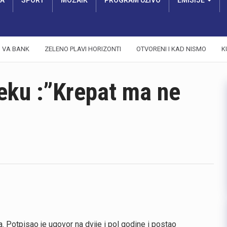
RA
SPORT
MOZAIK
PROGRAM UŽIVO
EMISIJE
VA BANK
ZELENO PLAVI HORIZONTI
OTVORENI I KAD NISMO
K
jeku :”Krepat ma ne
 Potpisao je ugovor na dvije i pol godine i postao