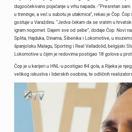
dugoočekivano pojačanje u vrhu napada..-“Presretan sam. J
u treninge, a već u subotu je utakmica”, rekao je Čop. Čop
gostuje u Varaždinu. “Jedva čekam da se vratim u hrvatski
igram nogomet. Dajem sve od sebe”, dodaje Čop. Novi napa
Splita, Hajduka, Dinama, Šibenika i Lokomotive, u inozemstv
španjolsku Malagu, Sporting i Real Valladolid, belgijski St
Lokomotive u čijim je redovima postigao 18 golova u prot
Čop je u karijeri u HNL-u postigao 84 gola, a Rijeka je nj
velikog iskustva i liderskih osobina, te odličnih realizato