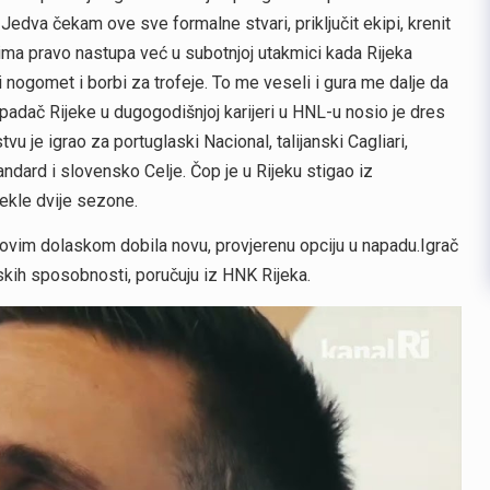
edva čekam ove sve formalne stvari, priključit ekipi, krenit
 ima pravo nastupa već u subotnjoj utakmici kada Rijeka
 nogomet i borbi za trofeje. To me veseli i gura me dalje da
dač Rijeke u dugogodišnjoj karijeri u HNL-u nosio je dres
u je igrao za portuglaski Nacional, talijanski Cagliari,
andard i slovensko Celje. Čop je u Rijeku stigao iz
ekle dvije sezone.
egovim dolaskom dobila novu, provjerenu opciju u napadu.Igrač
rskih sposobnosti, poručuju iz HNK Rijeka.