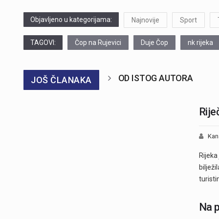
Objavljeno u kategorijama:
Najnovije
Sport
TAGOVI:
Čop na Rujevici
Duje Čop
nk rijeka
OD ISTOG AUTORA
JOŠ ČLANAKA
Rije
Kan
Rijeka
bilježi
turist
Na p