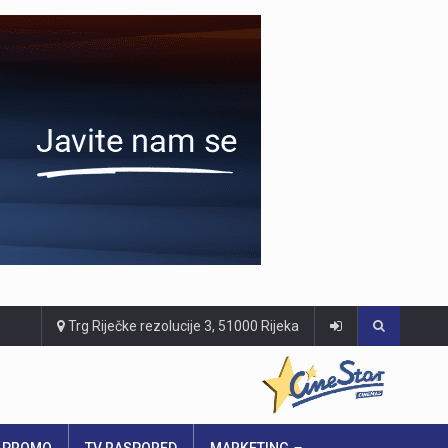
Trg Riječke rezolucije 3, 51000 Rijeka