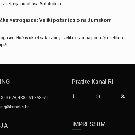
izlijetanja autobusa Autotroleja…
ečke vatrogasce: Veliki požar izbio na šumskom
ogasce. Noćas oko 4 sata izbio je veliki požar na području Pehlina i
ujući…
ING
Pratite Kanal Ri
 353 628, +385 51 353 610
ing@kanal-ri.hr
IMPRESSUM
IJA