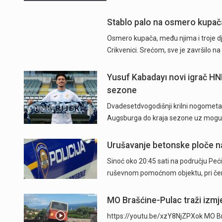
Stablo palo na osmero kupača 
Osmero kupača, među njima i troje dje
Crikvenici. Srećom, sve je završilo 
Yusuf Kabadayı novi igrač HN
sezone
Dvadesetdvogodišnji krilni nogometaš
Augsburga do kraja sezone uz mogu
Urušavanje betonske ploče na
Sinoć oko 20:45 sati na području Peći
ruševnom pomoćnom objektu, pri čem
MO Brašćine-Pulac traži izmje
https://youtu.be/xzY8NjZPXok MO Br