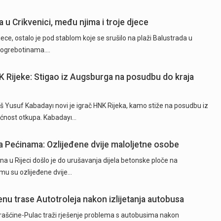
u Crikvenici, među njima i troje djece
ce, ostalo je pod stablom koje se srušilo na plaži Balustrada u
na ogrebotinama.…
K Rijeke: Stigao iz Augsburga na posudbu do kraja
 Yusuf Kabadayı novi je igrač HNK Rijeka, kamo stiže na posudbu iz
ćnost otkupa. Kabadayı…
 Pećinama: Ozlijeđene dvije maloljetne osobe
na u Rijeci došlo je do urušavanja dijela betonske ploče na
u su ozlijeđene dvije…
nu trase Autotroleja nakon izlijetanja autobusa
ašćine-Pulac traži rješenje problema s autobusima nakon